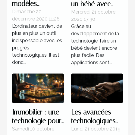
modèles
un bébé avec
d’ordinateur à
l’aide des
Dimanche 20
Mercredi 21 octobre
décembre 2020 11:26
2020 17:30
trouver à
applications ?
L’ordinateur devient de
Grâce au
moindre coût
plus en plus un outil
développement de la
indispensable avec les
technologie, faire un
progrès
bébé devient encore
technologiques. Il est
plus facile. Des
donc...
applications sont...
Immobilier : une
Les avancées
technologie pour
technologiques
demain
et tout genre
Samedi 10 octobre
Lundi 21 octobre 2019