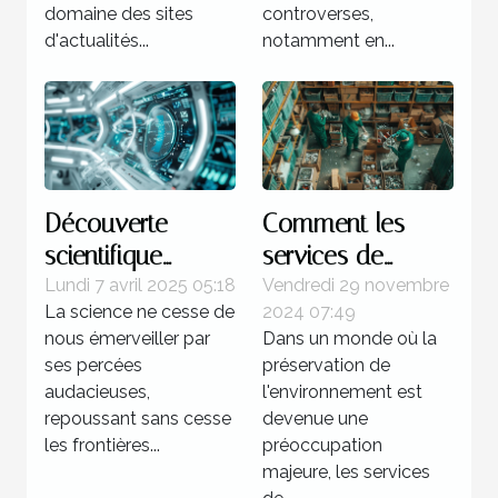
domaine des sites
controverses,
d'actualités...
notamment en...
Découverte
Comment les
scientifique
services de
récente et son
débarras éco-
Lundi 7 avril 2025 05:18
Vendredi 29 novembre
La science ne cesse de
2024 07:49
impact potentiel
responsables
nous émerveiller par
Dans un monde où la
sur la technologie
protègent
ses percées
préservation de
du futur
l'environnement
audacieuses,
l'environnement est
repoussant sans cesse
devenue une
les frontières...
préoccupation
majeure, les services