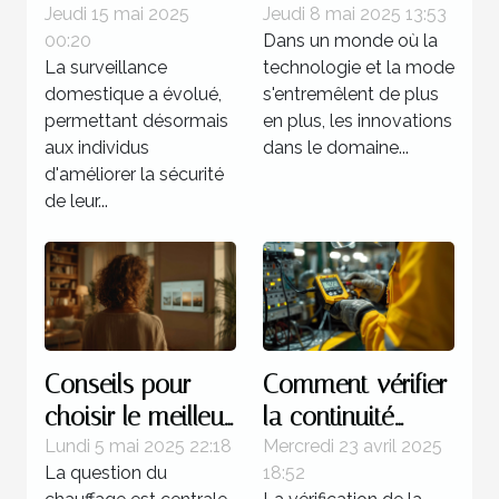
configurer une
connectées les
Jeudi 15 mai 2025
Jeudi 8 mai 2025 13:53
00:20
Dans un monde où la
caméra discrète
innovations à
La surveillance
technologie et la mode
chez soi
surveiller cette
domestique a évolué,
s'entremêlent de plus
année
permettant désormais
en plus, les innovations
aux individus
dans le domaine...
d'améliorer la sécurité
de leur...
Conseils pour
Comment vérifier
choisir le meilleur
la continuité
système de
électrique dans
Lundi 5 mai 2025 22:18
Mercredi 23 avril 2025
La question du
18:52
chauffage pour
les