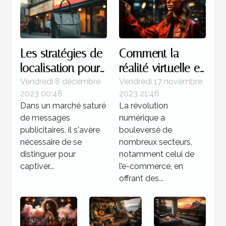
Les stratégies de
Comment la
localisation pour
réalité virtuelle et
les publicités
augmentée
Vendredi 8 décembre
Vendredi 17 novembre
2023 00:48
2023 21:46
gonflables à fort
révolutionne
Dans un marché saturé
La révolution
impact
l'expérience client
de messages
numérique a
dans l'e-
publicitaires, il s'avère
bouleversé de
commerce
nécessaire de se
nombreux secteurs,
distinguer pour
notamment celui de
captiver...
l’e-commerce, en
offrant des...