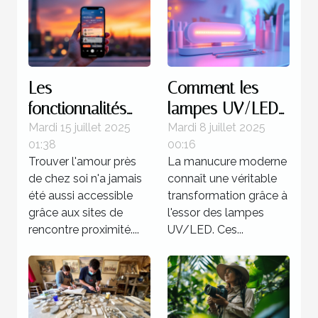
Les
Comment les
fonctionnalités
lampes UV/LED
clés à rechercher
révolutionnent la
Mardi 15 juillet 2025
Mardi 8 juillet 2025
01:38
00:16
sur un site de
manucure
Trouver l'amour près
La manucure moderne
rencontre
moderne ?
de chez soi n'a jamais
connaît une véritable
proximité
été aussi accessible
transformation grâce à
grâce aux sites de
l'essor des lampes
rencontre proximité....
UV/LED. Ces...