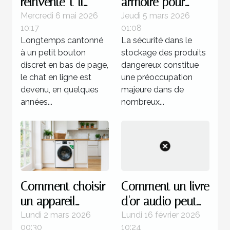
réinvente-t-il
armoire pour
vraiment
inflammables :
Mercredi 6 mai 2026
Jeudi 5 mars 2026
10:17
01:08
l’expérience
critères de
Longtemps cantonné
La sécurité dans le
utilisateur ?
sécurité et
à un petit bouton
stockage des produits
législation
discret en bas de page,
dangereux constitue
le chat en ligne est
une préoccupation
devenu, en quelques
majeure dans de
années...
nombreux...
Comment choisir
Comment un livre
un appareil
d'or audio peut
électroménager
transformer vos
Lundi 2 mars 2026
Lundi 16 février 2026
00:30
10:24