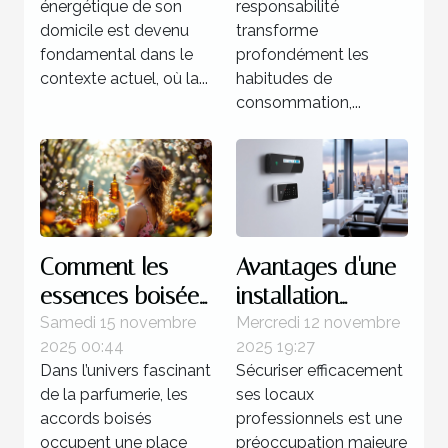
recharge ?
énergétique de son
responsabilité
domicile est devenu
transforme
fondamental dans le
profondément les
contexte actuel, où la...
habitudes de
consommation,...
Comment les
Avantages d'une
essences boisées
installation
influencent-elles
d'alarme sans fil
Samedi 15 novembre
Mercredi 12 novembre
2025 00:44
2025 19:27
la féminité dans
pour les espaces
Dans l’univers fascinant
Sécuriser efficacement
les parfums ?
professionnels
de la parfumerie, les
ses locaux
accords boisés
professionnels est une
occupent une place
préoccupation majeure