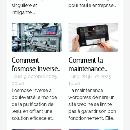
singulière et
pour toute entreprise...
intrigante....
Comment
Comment la
l'osmose inverse
maintenance
révolutionne la
WordPress peut
Jeudi 9 octobre 2025
Lundi 28 juillet 2025
00:40
16:40
purification de
booster votre
L’osmose inverse a
La maintenance
l'eau ?
SEO ?
bouleversé le monde
wordpress derrière un
de la purification de
site web ne se limite
l’eau, en offrant une
pas à garantir son bon
solution efficace et...
fonctionnement. Elle...