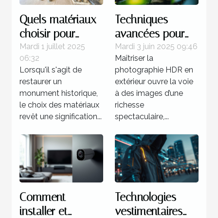
Quels matériaux
Techniques
choisir pour
avancées pour
restaurer un
maîtriser la
Mardi 1 juillet 2025
Mardi 3 juin 2025 09:46
06:32
Maîtriser la
monument
photographie
Lorsqu'il s'agit de
photographie HDR en
historique ?
HDR en extérieur
restaurer un
extérieur ouvre la voie
monument historique,
à des images d’une
le choix des matériaux
richesse
revêt une signification...
spectaculaire,...
Comment
Technologies
installer et
vestimentaires