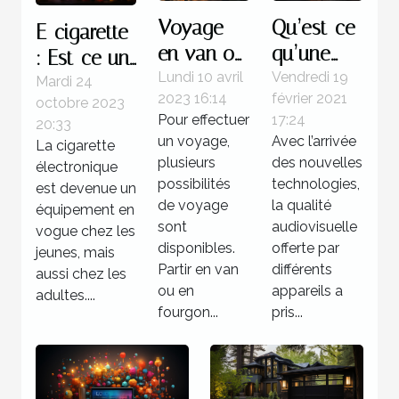
Voyage
Qu’est-ce
E-cigarette
en van ou
qu’une
: Est-ce un
fourgon
barre de
Lundi 10 avril
Vendredi 19
équipement
Mardi 24
2023 16:14
février 2021
aménagé :
son 4K ?
octobre 2023
offrant de
Pour effectuer
17:24
20:33
pourquoi
meilleurs
un voyage,
Avec l’arrivée
La cigarette
opter pour
moments
plusieurs
des nouvelles
électronique
cette
possibilités
technologies,
de
est devenue un
solution ?
de voyage
la qualité
vapotage ?
équipement en
sont
audiovisuelle
vogue chez les
disponibles.
offerte par
jeunes, mais
Partir en van
différents
aussi chez les
ou en
appareils a
adultes....
fourgon...
pris...