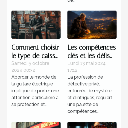
de...
Comment choisir
Les compétences
le type de caisse
clés et les défis
pour votre
du métier de
Samedi 5 octobre
Lundi 13 mai 2024
2024 00:32
17:12
guitare électrique
détective privé à
Aborder le monde de
La profession de
Grenoble : une
la guitare électrique
détective privé,
exploration
implique de porter une
entourée de mystère
approfondie
attention particulière à
et d'intrigues, requiert
sa protection et...
une palette de
compétences...