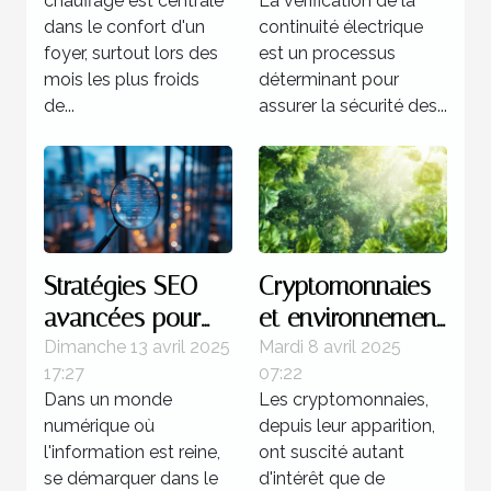
chauffage est centrale
La vérification de la
votre domicile
environnements à
dans le confort d'un
continuité électrique
risque
foyer, surtout lors des
est un processus
mois les plus froids
déterminant pour
de...
assurer la sécurité des...
Stratégies SEO
Cryptomonnaies
avancées pour
et environnement
les sites
quel impact réel
Dimanche 13 avril 2025
Mardi 8 avril 2025
17:27
07:22
d'actualités les
et quelles
Dans un monde
Les cryptomonnaies,
moins explorés
solutions
numérique où
depuis leur apparition,
par la
technologiques
l'information est reine,
ont suscité autant
concurrence
émergentes
se démarquer dans le
d'intérêt que de