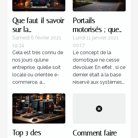
Que faut-il savoir
Portails
sur la
motorisés ; que
maintenance
faut-il savoir ?
Samedi 6 février 2021
Lundi 11 janvier 2021
19:34
00:17
d’un site Web ?
Cela est très connu de
Le concept de la
nos jours qu’une
domotique ne cesse
entreprise, qu’elle soit
d’évoluer. En effet , si ce
locale ou orientée e-
dernier était à la base
commerce, a...
réservé aux systèmes...
Top 3 des
Comment faire