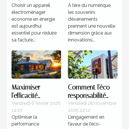
économe en
événements
Choisir un appareil
À l’ère du numérique,
énergie ?
spéciaux ?
électroménager
les souvenirs
économe en énergie
d’événements
est aujourd’hui
prennent une nouvelle
essentiel pour réduire
dimension grâce aux
sa facture...
innovations...
Maximiser
Comment l'éco-
l'efficacité
responsabilité
énergétique de
influence-t-elle le
Vendredi 6 février 2026
Vendredi 28 novembre
14:10
2025 22:12
votre domicile
choix d'une
Optimiser la
L’engagement en
borne de
performance
faveur de l’éco-