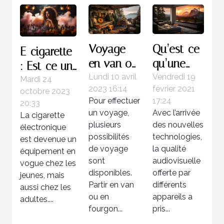
Voyage
Qu’est-ce
E-cigarette
en van ou
qu’une
: Est-ce un
fourgon
barre de
Lundi 10 avril
Vendredi 19
équipement
Mardi 24
2023 16:14
février 2021
aménagé :
son 4K ?
octobre 2023
offrant de
Pour effectuer
17:24
20:33
pourquoi
meilleurs
un voyage,
Avec l’arrivée
La cigarette
opter pour
moments
plusieurs
des nouvelles
électronique
cette
possibilités
technologies,
de
est devenue un
solution ?
de voyage
la qualité
vapotage ?
équipement en
sont
audiovisuelle
vogue chez les
disponibles.
offerte par
jeunes, mais
Partir en van
différents
aussi chez les
ou en
appareils a
adultes....
fourgon...
pris...