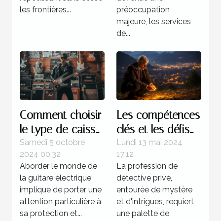
les frontières...
préoccupation
majeure, les services
de...
Comment choisir
Les compétences
le type de caisse
clés et les défis
pour votre
du métier de
Samedi 5 octobre
Lundi 13 mai 2024
2024 00:32
17:12
guitare électrique
détective privé à
Aborder le monde de
La profession de
Grenoble : une
la guitare électrique
détective privé,
exploration
implique de porter une
entourée de mystère
approfondie
attention particulière à
et d'intrigues, requiert
sa protection et...
une palette de