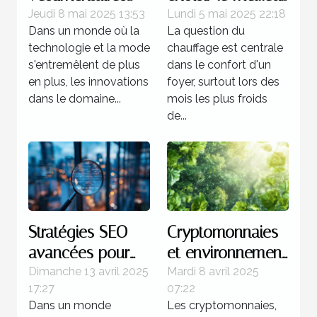
connectées les
système de
Jeudi 8 mai 2025 13:53
Lundi 5 mai 2025 22:18
Dans un monde où la
La question du
innovations à
chauffage pour
technologie et la mode
chauffage est centrale
surveiller cette
votre domicile
s'entremêlent de plus
dans le confort d'un
année
en plus, les innovations
foyer, surtout lors des
dans le domaine...
mois les plus froids
de...
Stratégies SEO
Cryptomonnaies
avancées pour
et environnement
les sites
quel impact réel
Dimanche 13 avril 2025
Mardi 8 avril 2025
17:27
07:22
d'actualités les
et quelles
Dans un monde
Les cryptomonnaies,
moins explorés
solutions