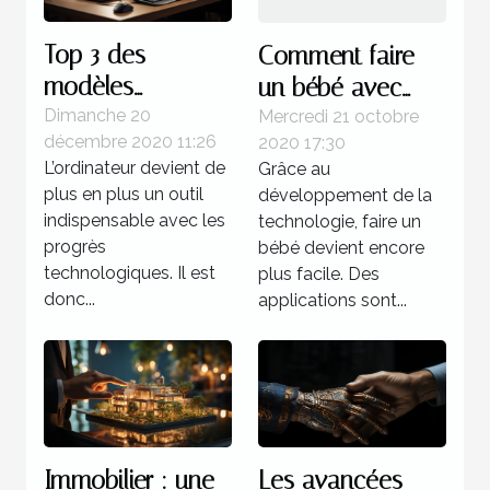
Top 3 des
Comment faire
modèles
un bébé avec
d’ordinateur à
l’aide des
Dimanche 20
Mercredi 21 octobre
décembre 2020 11:26
2020 17:30
trouver à
applications ?
L’ordinateur devient de
Grâce au
moindre coût
plus en plus un outil
développement de la
indispensable avec les
technologie, faire un
progrès
bébé devient encore
technologiques. Il est
plus facile. Des
donc...
applications sont...
Immobilier : une
Les avancées