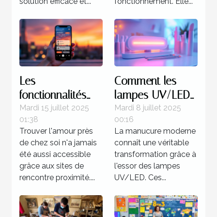
solution efficace et...
fonctionnement. Elle...
Les
Comment les
fonctionnalités
lampes UV/LED
clés à rechercher
révolutionnent la
Mardi 15 juillet 2025
Mardi 8 juillet 2025
01:38
00:16
sur un site de
manucure
Trouver l'amour près
La manucure moderne
rencontre
moderne ?
de chez soi n'a jamais
connaît une véritable
proximité
été aussi accessible
transformation grâce à
grâce aux sites de
l'essor des lampes
rencontre proximité....
UV/LED. Ces...