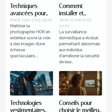
Techniques
Comment
avancées pour
installer et
maîtriser la
configurer une
Mardi 3 juin 2025 09:46
Jeudi 15 mai 2025
Maîtriser la
00:20
photographie
caméra discrète
photographie HDR en
La surveillance
HDR en extérieur
chez soi
extérieur ouvre la voie
domestique a évolué,
à des images d’une
permettant désormais
richesse
aux individus
spectaculaire,...
d'améliorer la sécurité
de leur...
Technologies
Conseils pour
vestimentaires
choisir le meilleur