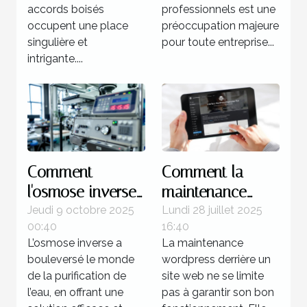
accords boisés
professionnels est une
occupent une place
préoccupation majeure
singulière et
pour toute entreprise...
intrigante....
Comment
Comment la
l'osmose inverse
maintenance
révolutionne la
WordPress peut
Jeudi 9 octobre 2025
Lundi 28 juillet 2025
00:40
16:40
purification de
booster votre
L’osmose inverse a
La maintenance
l'eau ?
SEO ?
bouleversé le monde
wordpress derrière un
de la purification de
site web ne se limite
l’eau, en offrant une
pas à garantir son bon