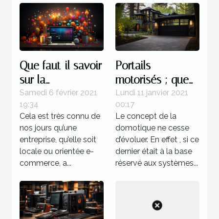
Que faut-il savoir
Portails
sur la
motorisés ; que
maintenance
faut-il savoir ?
Samedi 6 février 2021
Lundi 11 janvier 2021
19:34
00:17
d’un site Web ?
Cela est très connu de
Le concept de la
nos jours qu’une
domotique ne cesse
entreprise, qu’elle soit
d’évoluer. En effet , si ce
locale ou orientée e-
dernier était à la base
commerce, a...
réservé aux systèmes...