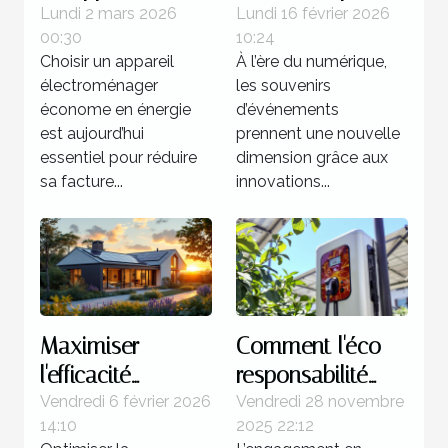
électroménager
transformer vos
Lundi 2 mars 2026
Lundi 16 février 2026
00:30
10:24
économe en
événements
Choisir un appareil
À l’ère du numérique,
énergie ?
spéciaux ?
électroménager
les souvenirs
économe en énergie
d’événements
est aujourd’hui
prennent une nouvelle
essentiel pour réduire
dimension grâce aux
sa facture...
innovations...
Maximiser
Comment l'éco-
l'efficacité
responsabilité
énergétique de
influence-t-elle le
Vendredi 6 février 2026
Vendredi 28 novembre
14:10
2025 22:12
votre domicile
choix d'une