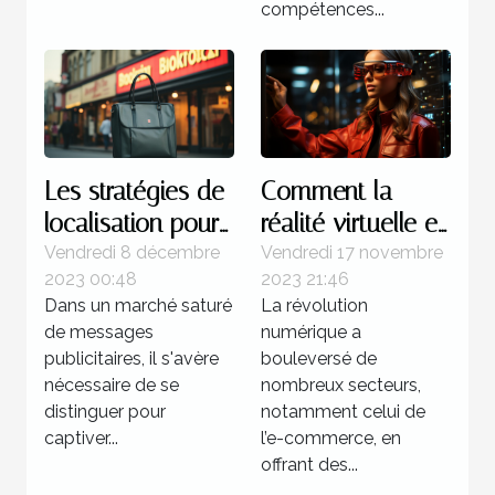
compétences...
Les stratégies de
Comment la
localisation pour
réalité virtuelle et
les publicités
augmentée
Vendredi 8 décembre
Vendredi 17 novembre
2023 00:48
2023 21:46
gonflables à fort
révolutionne
Dans un marché saturé
La révolution
impact
l'expérience client
de messages
numérique a
dans l'e-
publicitaires, il s'avère
bouleversé de
commerce
nécessaire de se
nombreux secteurs,
distinguer pour
notamment celui de
captiver...
l’e-commerce, en
offrant des...