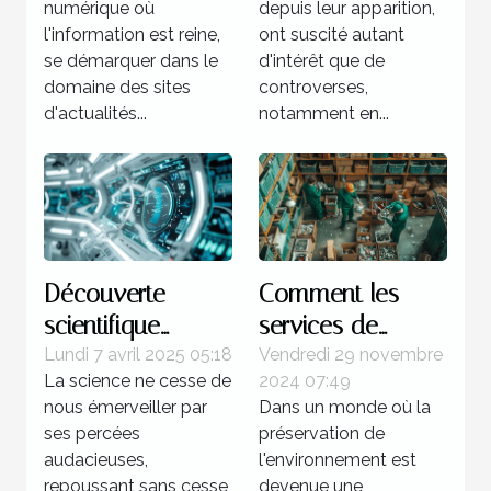
numérique où
depuis leur apparition,
par la
technologiques
l'information est reine,
ont suscité autant
concurrence
émergentes
se démarquer dans le
d'intérêt que de
domaine des sites
controverses,
d'actualités...
notamment en...
Découverte
Comment les
scientifique
services de
récente et son
débarras éco-
Lundi 7 avril 2025 05:18
Vendredi 29 novembre
La science ne cesse de
2024 07:49
impact potentiel
responsables
nous émerveiller par
Dans un monde où la
sur la technologie
protègent
ses percées
préservation de
du futur
l'environnement
audacieuses,
l'environnement est
repoussant sans cesse
devenue une