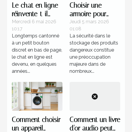
Le chat en ligne
Choisir une
réinvente-t-il
armoire pour
vraiment
inflammables :
Mercredi 6 mai 2026
Jeudi 5 mars 2026
10:17
01:08
l’expérience
critères de
Longtemps cantonné
La sécurité dans le
utilisateur ?
sécurité et
à un petit bouton
stockage des produits
législation
discret en bas de page,
dangereux constitue
le chat en ligne est
une préoccupation
devenu, en quelques
majeure dans de
années...
nombreux...
Comment choisir
Comment un livre
un appareil
d'or audio peut