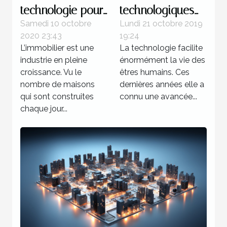
technologie pour
technologiques
demain
et tout genre
Samedi 10 octobre
Lundi 21 octobre 2019
2020 23:43
19:24
L’immobilier est une
La technologie facilite
industrie en pleine
énormément la vie des
croissance. Vu le
êtres humains. Ces
nombre de maisons
dernières années elle a
qui sont construites
connu une avancée...
chaque jour...