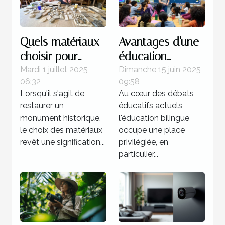
Quels matériaux
Avantages d'une
choisir pour
éducation
restaurer un
bilingue dans les
Mardi 1 juillet 2025
Dimanche 15 juin 2025
06:32
09:58
monument
écoles privées
Lorsqu'il s'agit de
Au cœur des débats
historique ?
restaurer un
éducatifs actuels,
monument historique,
l'éducation bilingue
le choix des matériaux
occupe une place
revêt une signification...
privilégiée, en
particulier...