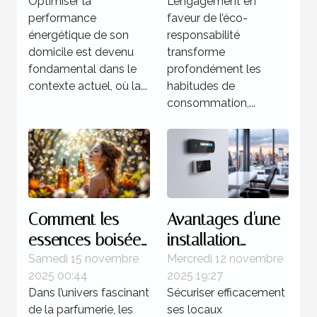
Optimiser la
L’engagement en
borne de
performance
faveur de l’éco-
recharge ?
énergétique de son
responsabilité
domicile est devenu
transforme
fondamental dans le
profondément les
contexte actuel, où la...
habitudes de
consommation,...
Comment les
Avantages d'une
essences boisées
installation
influencent-elles
d'alarme sans fil
Samedi 15 novembre
Mercredi 12 novembre
2025 00:44
2025 19:27
la féminité dans
pour les espaces
Dans l’univers fascinant
Sécuriser efficacement
les parfums ?
professionnels
de la parfumerie, les
ses locaux