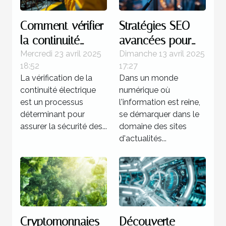
Comment vérifier
Stratégies SEO
la continuité
avancées pour
électrique dans
les sites
Mercredi 23 avril 2025
Dimanche 13 avril 2025
18:52
17:27
les
d'actualités les
La vérification de la
Dans un monde
environnements à
moins explorés
continuité électrique
numérique où
risque
par la
est un processus
l'information est reine,
concurrence
déterminant pour
se démarquer dans le
assurer la sécurité des...
domaine des sites
d'actualités...
Cryptomonnaies
Découverte