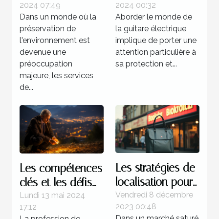
2024 07:49
2024 00:32
responsables
guitare électrique
Dans un monde où la
Aborder le monde de
protègent
préservation de
la guitare électrique
l'environnement
l'environnement est
implique de porter une
devenue une
attention particulière à
préoccupation
sa protection et...
majeure, les services
de...
Les stratégies de
Les compétences
localisation pour
clés et les défis
les publicités
du métier de
Vendredi 8 décembre
Lundi 13 mai 2024
2023 00:48
17:12
gonflables à fort
détective privé à
Dans un marché saturé
La profession de