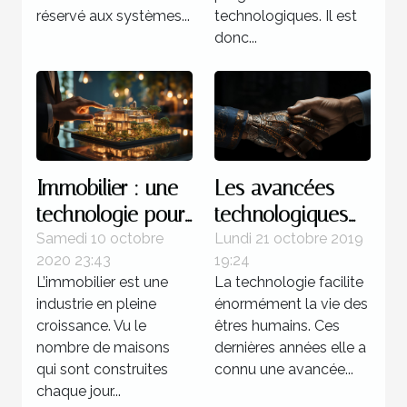
réservé aux systèmes...
technologiques. Il est
donc...
Immobilier : une
Les avancées
technologie pour
technologiques
demain
et tout genre
Samedi 10 octobre
Lundi 21 octobre 2019
2020 23:43
19:24
L’immobilier est une
La technologie facilite
industrie en pleine
énormément la vie des
croissance. Vu le
êtres humains. Ces
nombre de maisons
dernières années elle a
qui sont construites
connu une avancée...
chaque jour...