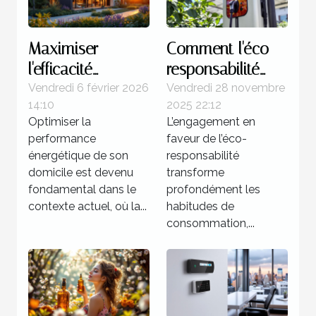
Maximiser
Comment l'éco-
l'efficacité
responsabilité
énergétique de
influence-t-elle le
Vendredi 6 février 2026
Vendredi 28 novembre
14:10
2025 22:12
votre domicile
choix d'une
Optimiser la
L’engagement en
borne de
performance
faveur de l’éco-
recharge ?
énergétique de son
responsabilité
domicile est devenu
transforme
fondamental dans le
profondément les
contexte actuel, où la...
habitudes de
consommation,...