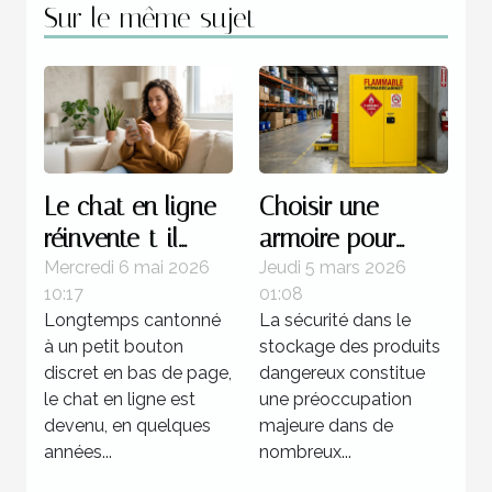
Sur le même sujet
Le chat en ligne
Choisir une
réinvente-t-il
armoire pour
vraiment
inflammables :
Mercredi 6 mai 2026
Jeudi 5 mars 2026
10:17
01:08
l’expérience
critères de
Longtemps cantonné
La sécurité dans le
utilisateur ?
sécurité et
à un petit bouton
stockage des produits
législation
discret en bas de page,
dangereux constitue
le chat en ligne est
une préoccupation
devenu, en quelques
majeure dans de
années...
nombreux...