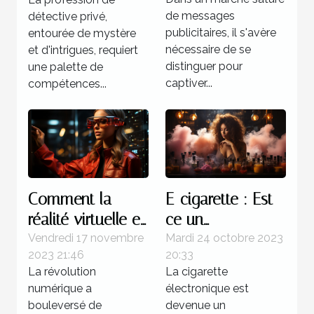
impact
Grenoble : une
de messages
détective privé,
exploration
publicitaires, il s'avère
entourée de mystère
approfondie
nécessaire de se
et d'intrigues, requiert
distinguer pour
une palette de
captiver...
compétences...
Comment la
E-cigarette : Est-
réalité virtuelle et
ce un
augmentée
équipement
Vendredi 17 novembre
Mardi 24 octobre 2023
2023 21:46
20:33
révolutionne
offrant de
La révolution
La cigarette
l'expérience client
meilleurs
numérique a
électronique est
dans l'e-
moments de
bouleversé de
devenue un