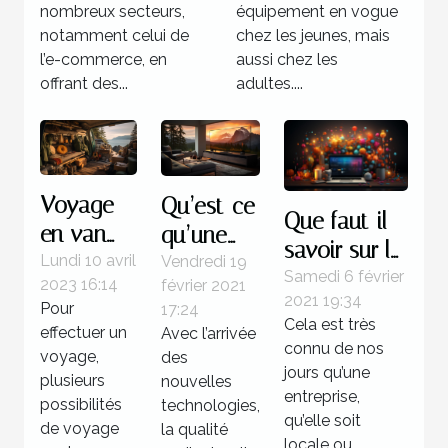
commerce
vapotage ?
nombreux secteurs,
équipement en vogue
notamment celui de
chez les jeunes, mais
l’e-commerce, en
aussi chez les
offrant des...
adultes....
Voyage
Qu’est-ce
Que faut-il
en van
qu’une
savoir sur la
ou
Lundi 10 avril
barre de
Vendredi 19
maintenance
Samedi 6 février
2023 16:14
février 2021
fourgon
son 4K ?
2021 19:34
d’un site
Pour
17:24
aménagé
Cela est très
effectuer un
Web ?
Avec l’arrivée
:
connu de nos
voyage,
des
jours qu’une
pourquoi
plusieurs
nouvelles
entreprise,
opter
possibilités
technologies,
qu’elle soit
de voyage
la qualité
pour
locale ou