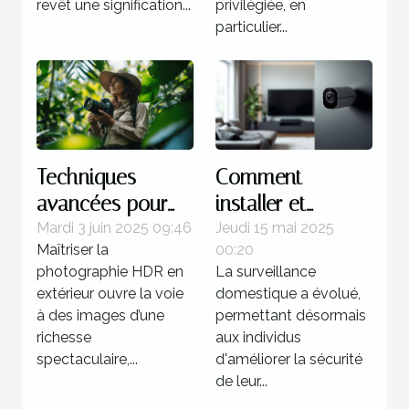
revêt une signification...
privilégiée, en
particulier...
Techniques
Comment
avancées pour
installer et
maîtriser la
configurer une
Mardi 3 juin 2025 09:46
Jeudi 15 mai 2025
Maîtriser la
00:20
photographie
caméra discrète
photographie HDR en
La surveillance
HDR en extérieur
chez soi
extérieur ouvre la voie
domestique a évolué,
à des images d’une
permettant désormais
richesse
aux individus
spectaculaire,...
d'améliorer la sécurité
de leur...