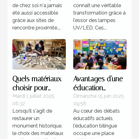
rencontre
moderne ?
de chez soi n'a jamais
connaît une véritable
proximité
été aussi accessible
transformation grâce à
grâce aux sites de
l'essor des lampes
rencontre proximité....
UV/LED. Ces...
Quels matériaux
Avantages d'une
choisir pour
éducation
restaurer un
bilingue dans les
Mardi 1 juillet 2025
Dimanche 15 juin 2025
06:32
09:58
monument
écoles privées
Lorsqu'il s'agit de
Au cœur des débats
historique ?
restaurer un
éducatifs actuels,
monument historique,
l'éducation bilingue
le choix des matériaux
occupe une place