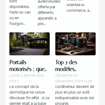
sont
audiovisuelle
cette
orientée e-
disponibles.
offerte par
solution ?
commerce, a...
Partir en van
différents
ou en
appareils a
fourgon...
pris...
Portails
Top 3 des
motorisés ; que
modèles
faut-il savoir ?
d’ordinateur à
Lundi 11 janvier 2021
Dimanche 20
00:17
décembre 2020 11:26
trouver à
Le concept de la
L’ordinateur devient de
moindre coût
domotique ne cesse
plus en plus un outil
d’évoluer. En effet , si ce
indispensable avec les
dernier était à la base
progrès