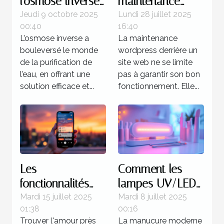
l'osmose inverse
maintenance
révolutionne la
WordPress peut
Jeudi 9 octobre 2025
Lundi 28 juillet 2025
00:40
16:40
purification de
booster votre
L’osmose inverse a
La maintenance
l'eau ?
SEO ?
bouleversé le monde
wordpress derrière un
de la purification de
site web ne se limite
l’eau, en offrant une
pas à garantir son bon
solution efficace et...
fonctionnement. Elle...
Les
Comment les
fonctionnalités
lampes UV/LED
clés à rechercher
révolutionnent la
Mardi 15 juillet 2025
Mardi 8 juillet 2025
01:38
00:16
sur un site de
manucure
Trouver l'amour près
La manucure moderne