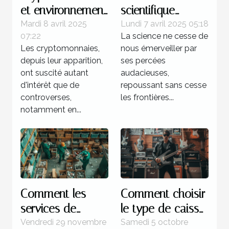
et environnement
scientifique
quel impact réel
récente et son
Mardi 8 avril 2025
Lundi 7 avril 2025 05:18
07:22
La science ne cesse de
et quelles
impact potentiel
Les cryptomonnaies,
nous émerveiller par
solutions
sur la technologie
depuis leur apparition,
ses percées
technologiques
du futur
ont suscité autant
audacieuses,
émergentes
d'intérêt que de
repoussant sans cesse
controverses,
les frontières...
notamment en...
Comment les
Comment choisir
services de
le type de caisse
débarras éco-
pour votre
Vendredi 29 novembre
Samedi 5 octobre