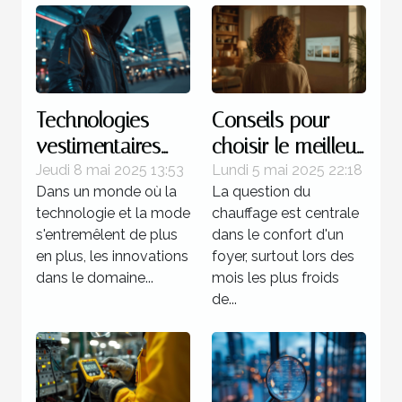
Technologies
Conseils pour
vestimentaires
choisir le meilleur
connectées les
système de
Jeudi 8 mai 2025 13:53
Lundi 5 mai 2025 22:18
Dans un monde où la
La question du
innovations à
chauffage pour
technologie et la mode
chauffage est centrale
surveiller cette
votre domicile
s'entremêlent de plus
dans le confort d'un
année
en plus, les innovations
foyer, surtout lors des
dans le domaine...
mois les plus froids
de...