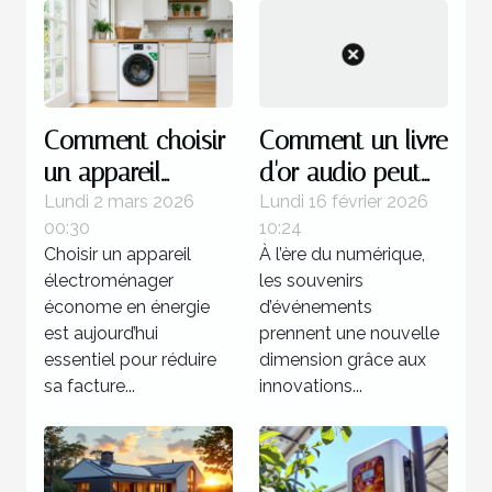
Comment choisir
Comment un livre
un appareil
d'or audio peut
électroménager
transformer vos
Lundi 2 mars 2026
Lundi 16 février 2026
00:30
10:24
économe en
événements
Choisir un appareil
À l’ère du numérique,
énergie ?
spéciaux ?
électroménager
les souvenirs
économe en énergie
d’événements
est aujourd’hui
prennent une nouvelle
essentiel pour réduire
dimension grâce aux
sa facture...
innovations...