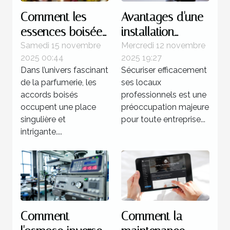
Comment les
Avantages d'une
essences boisées
installation
influencent-elles
d'alarme sans fil
Samedi 15 novembre
Mercredi 12 novembre
2025 00:44
2025 19:27
la féminité dans
pour les espaces
Dans l’univers fascinant
Sécuriser efficacement
les parfums ?
professionnels
de la parfumerie, les
ses locaux
accords boisés
professionnels est une
occupent une place
préoccupation majeure
singulière et
pour toute entreprise...
intrigante....
Comment
Comment la