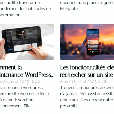
onsabilité transforme
occupent une place singulièr
ondément les habitudes de
intrigante....
ommation,...
mment la
Les fonctionnalités cl
intenance WordPress
rechercher sur un site
t booster votre SEO ?
rencontre proximité
i 28 juillet 2025 16:40
Mardi 15 juillet 2025 01:38
maintenance wordpress
Trouver l'amour près de chez
ière un site web ne se limite
n'a jamais été aussi accessib
à garantir son bon
grâce aux sites de rencontre
tionnement. Elle...
proximité....