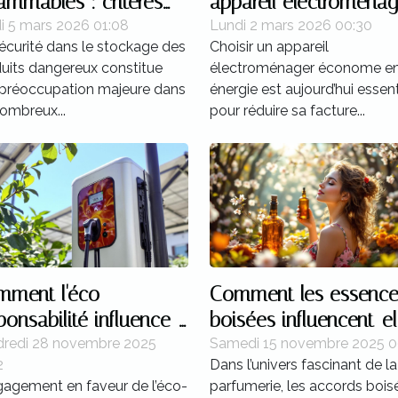
lammables : critères
appareil électroménag
sécurité et législation
économe en énergie 
i 5 mars 2026 01:08
Lundi 2 mars 2026 00:30
écurité dans le stockage des
Choisir un appareil
uits dangereux constitue
électroménager économe e
préoccupation majeure dans
énergie est aujourd’hui essent
ombreux...
pour réduire sa facture...
ment l'éco-
Comment les essence
ponsabilité influence-
boisées influencent-el
lle le choix d'une
la féminité dans les
dredi 28 novembre 2025
Samedi 15 novembre 2025 0
2
Dans l’univers fascinant de la
ne de recharge ?
parfums ?
gagement en faveur de l’éco-
parfumerie, les accords bois