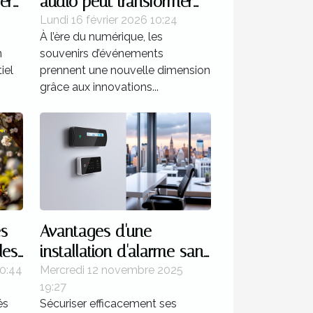
er
audio peut transformer
?
vos événements
Lundi 16 février 2026 10:24
À l’ère du numérique, les
spéciaux ?
n
souvenirs d’événements
iel
prennent une nouvelle dimension
grâce aux innovations...
s
Avantages d'une
les
installation d'alarme sans
fil pour les espaces
0:44
Mercredi 12 novembre 2025
19:27
professionnels
és
Sécuriser efficacement ses