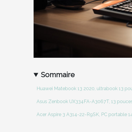
Sommaire
Huawei Matebook 13 2020, ultrabook 13 pou
Asus Zenbook UX334FA-A3067T, 13 pouces 
Acer Aspire 3 A314-22-R9SK, PC portable 1