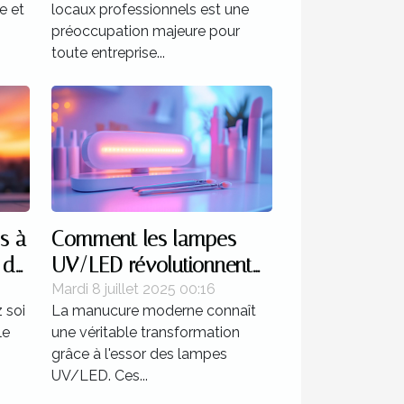
e et
locaux professionnels est une
préoccupation majeure pour
toute entreprise...
és à
Comment les lampes
 de
UV/LED révolutionnent
la manucure moderne ?
Mardi 8 juillet 2025 00:16
 soi
La manucure moderne connaît
le
une véritable transformation
grâce à l'essor des lampes
UV/LED. Ces...