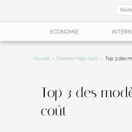
ECONOMIE
INTERN
Accueil
Science/High-tech
Top 3 des mo
Top 3 des modè
coût