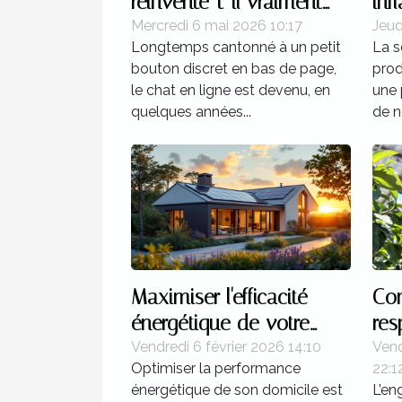
réinvente-t-il vraiment
inf
l’expérience utilisateur ?
de 
Mercredi 6 mai 2026 10:17
Jeud
Longtemps cantonné à un petit
La s
bouton discret en bas de page,
prod
le chat en ligne est devenu, en
une 
quelques années...
de n
Maximiser l'efficacité
Com
énergétique de votre
res
domicile
t-e
Vendredi 6 février 2026 14:10
Ven
Optimiser la performance
22:1
bor
énergétique de son domicile est
L’en