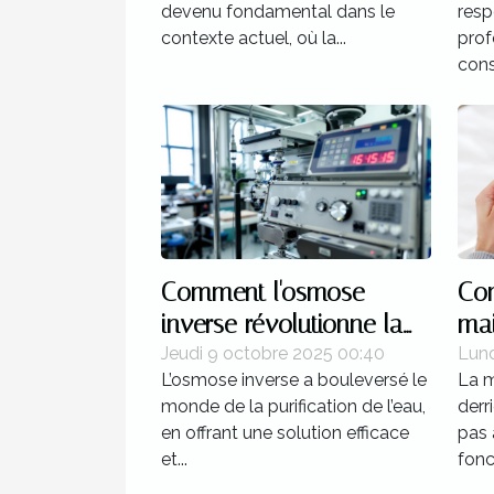
devenu fondamental dans le
resp
contexte actuel, où la...
prof
cons
Comment l'osmose
Co
inverse révolutionne la
ma
purification de l'eau ?
peu
Jeudi 9 octobre 2025 00:40
Lund
L’osmose inverse a bouleversé le
La 
monde de la purification de l’eau,
derr
en offrant une solution efficace
pas 
et...
fonc