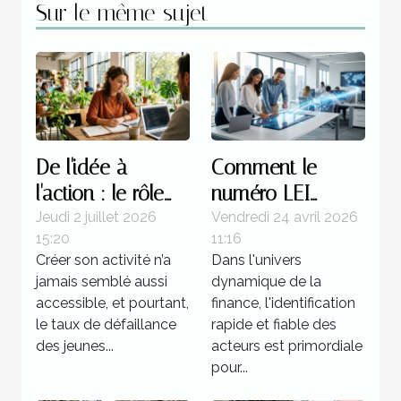
Sur le même sujet
De l'idée à
Comment le
l'action : le rôle
numéro LEI
des formations
accélère-t-il les
Jeudi 2 juillet 2026
Vendredi 24 avril 2026
15:20
11:16
certifiantes en
transactions
Créer son activité n’a
Dans l'univers
entrepreneuriat
financières ?
jamais semblé aussi
dynamique de la
accessible, et pourtant,
finance, l'identification
le taux de défaillance
rapide et fiable des
des jeunes...
acteurs est primordiale
pour...