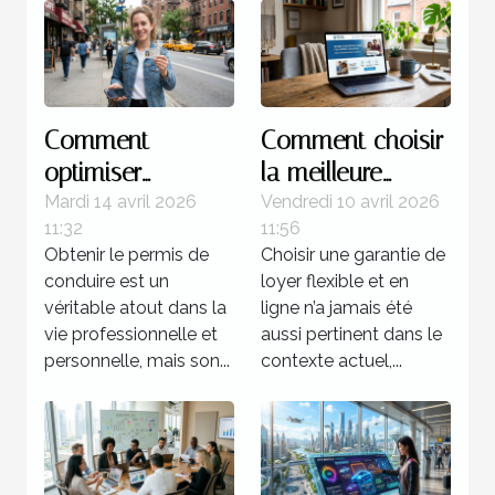
Comment
Comment choisir
optimiser
la meilleure
l'utilisation du
garantie de loyer
Mardi 14 avril 2026
Vendredi 10 avril 2026
11:32
11:56
CPF pour le
flexible et en
Obtenir le permis de
Choisir une garantie de
financement de
ligne ?
conduire est un
loyer flexible et en
votre permis ?
véritable atout dans la
ligne n’a jamais été
vie professionnelle et
aussi pertinent dans le
personnelle, mais son...
contexte actuel,...