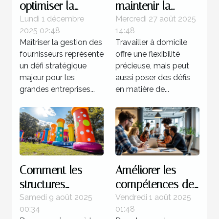
optimiser la
maintenir la
gestion de
motivation dans
Lundi 1 décembre
Mercredi 27 août 2025
2025 02:48
14:48
fournisseurs dans
un travail à
Maîtriser la gestion des
Travailler à domicile
les grandes
domicile
fournisseurs représente
offre une flexibilité
entreprises ?
un défi stratégique
précieuse, mais peut
majeur pour les
aussi poser des défis
grandes entreprises...
en matière de...
Comment les
Améliorer les
structures
compétences de
gonflables
votre équipe :
Samedi 9 août 2025
Vendredi 1 août 2025
00:34
01:48
personnalisées
méthodes et