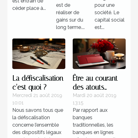
est entrain de
est de
pour une
céder place à...
réaliser de
société. Le
gains sur du
capital social
long terme....
est...
La défiscalisation
Être au courant
c’est quoi ?
des atouts
procurés par les
Mercredi 21 août 2019
Mardi 20 août 2019
10:01
13:15
banques en ligne
Nous savons tous que
Par rapport aux
la défiscalisation
banques
concerne l’ensemble
traditionnelles, les
des dispositifs légaux
banques en lignes