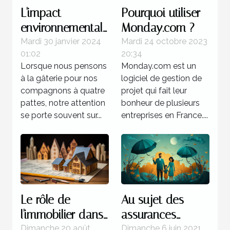
L'impact
Pourquoi utiliser
environnemental
Monday.com ?
de la production
Mardi 30 janvier 2024
Mardi 24 octobre 2023
01:02
20:34
des friandises
Lorsque nous pensons
Monday.com est un
pour animaux
à la gâterie pour nos
logiciel de gestion de
compagnons à quatre
projet qui fait leur
pattes, notre attention
bonheur de plusieurs
se porte souvent sur...
entreprises en France....
Le rôle de
Au sujet des
l'immobilier dans
assurances
le
mutuelles :
Dimanche 20 août
Dimanche 6 juin 2021