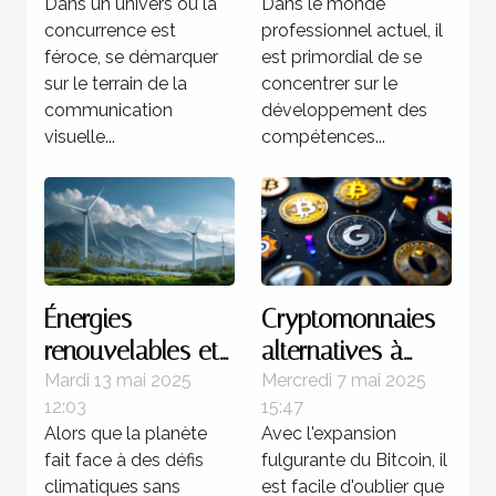
Dans un univers où la
Dans le monde
boostent-elles
avantages
concurrence est
professionnel actuel, il
votre visibilité ?
féroce, se démarquer
est primordial de se
sur le terrain de la
concentrer sur le
communication
développement des
visuelle...
compétences...
Énergies
Cryptomonnaies
renouvelables et
alternatives à
transition
Bitcoin à
Mardi 13 mai 2025
Mercredi 7 mai 2025
12:03
15:47
énergétique quels
surveiller cette
Alors que la planète
Avec l'expansion
financements
année
fait face à des défis
fulgurante du Bitcoin, il
pour le futur
climatiques sans
est facile d'oublier que