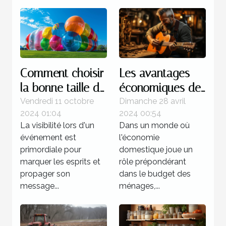
Comment choisir
Les avantages
la bonne taille de
économiques de
ballon publicitaire
l'apprentissage du
Vendredi 11 octobre
Dimanche 28 avril
2024 01:04
2024 00:54
pour votre
bricolage à
La visibilité lors d'un
Dans un monde où
événement
domicile
événement est
l'économie
primordiale pour
domestique joue un
marquer les esprits et
rôle prépondérant
propager son
dans le budget des
message...
ménages,...