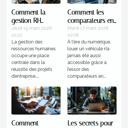
Comment la
Comment les
gestion RH
comparateurs en
influence-t-elle le
ligne
Jeudi 19 mars 2026
Mardi 17 mars 2026
10:22
10:08
succès des
révolutionnent-ils
La gestion des
À l'ère du numérique,
projets
la location de
ressources humaines
louer un véhicule n’a
d'entreprise ?
véhicules ?
occupe une place
jamais été aussi
centrale dans la
accessible grâce à
réussite des projets
l’essor des
d’entreprise....
comparateurs en...
Comment
Les secrets pour