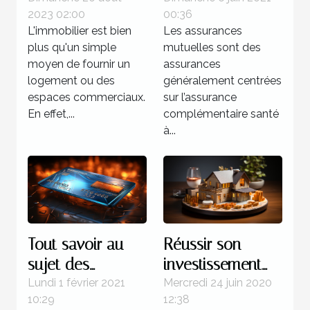
2023 02:00
00:36
développement
parlons-en !
L'immobilier est bien
Les assurances
économique
plus qu'un simple
mutuelles sont des
moyen de fournir un
assurances
logement ou des
généralement centrées
espaces commerciaux.
sur l’assurance
En effet,...
complémentaire santé
à...
Tout savoir au
Réussir son
sujet des
investissement
objectifs de la
immobilier :
Lundi 1 février 2021
Mercredi 24 juin 2020
10:29
12:38
carte bancaire
comment s’y