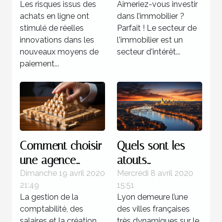
Les risques issus des
Aimeriez-vous investir
virtuelle !
prendre ?
achats en ligne ont
dans l’immobilier ?
stimulé de réelles
Parfait ! Le secteur de
innovations dans les
l'immobilier est un
nouveaux moyens de
secteur d'intérêt...
paiement...
Comment choisir
Quels sont les
une agence
atouts
fiduciaire ?
économiques du
Dimanche 19 avril 2020
Mercredi 8 avril 2020
21:49
15:51
Grand Lyon ?
La gestion de la
Lyon demeure l’une
comptabilité, des
des villes françaises
salaires et la création
très dynamiques sur le