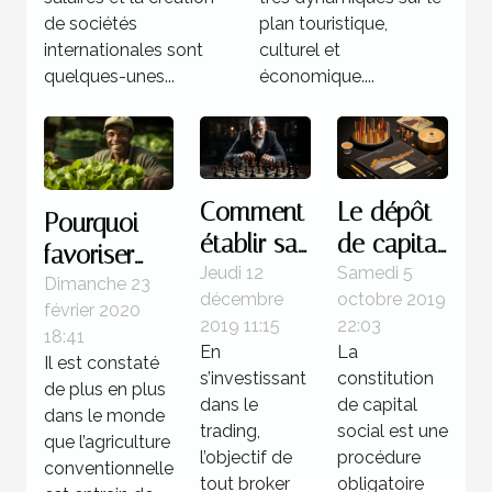
de sociétés
plan touristique,
internationales sont
culturel et
quelques-unes...
économique....
Comment
Le dépôt
Pourquoi
établir sa
de capital
favoriser
stratégie
social, une
Jeudi 12
Samedi 5
une
Dimanche 23
décembre
octobre 2019
de
formalité
février 2020
économie
2019 11:15
22:03
trading ?
capitale !
18:41
agricole
En
La
Il est constaté
durable ?
s’investissant
constitution
de plus en plus
dans le
de capital
dans le monde
trading,
social est une
que l’agriculture
l’objectif de
procédure
conventionnelle
tout broker
obligatoire