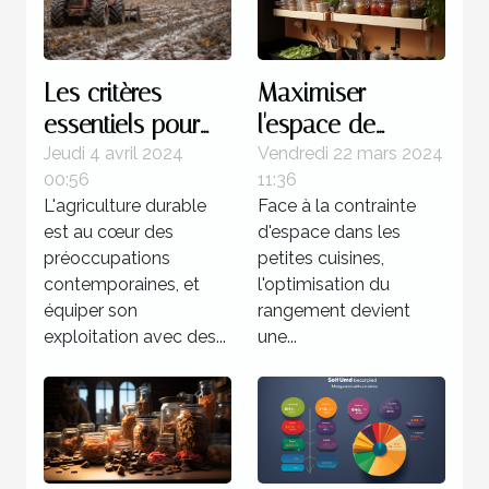
Maximiser
Les critères
l'espace de
essentiels pour
rangement dans
choisir des outils
Vendredi 22 mars 2024
Jeudi 4 avril 2024
11:36
00:56
une petite cuisine
du sol non
Face à la contrainte
L'agriculture durable
avec des
animés
d'espace dans les
est au cœur des
solutions
d'occasion pour
petites cuisines,
préoccupations
économiques
une agriculture
l'optimisation du
contemporaines, et
rangement devient
durable
équiper son
une...
exploitation avec des...