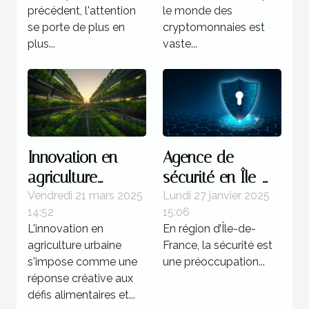
précédent, l'attention
le monde des
se porte de plus en
cryptomonnaies est
plus...
vaste...
Innovation en
Agence de
agriculture
sécurité en Île-
urbaine et son
de-France : qui
Vendredi 21 mars 2025
Lundi 27 janvier 2025
14:52
15:06
potentiel
contacter pour
L'innovation en
En région d’Île-de-
économique en
une intervention
agriculture urbaine
France, la sécurité est
milieu urbain
rapide ?
s'impose comme une
une préoccupation...
réponse créative aux
défis alimentaires et...