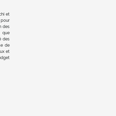
hi et
 pour
on des
n que
té des
se de
ux et
udget