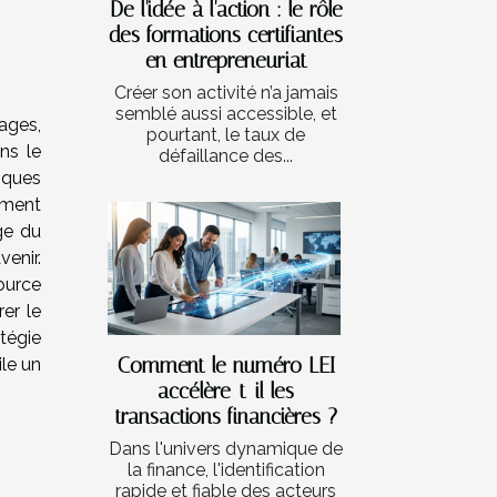
De l'idée à l'action : le rôle
des formations certifiantes
en entrepreneuriat
Créer son activité n’a jamais
semblé aussi accessible, et
ages,
pourtant, le taux de
ns le
défaillance des...
iques
ement
age du
enir.
ource
rer le
tégie
Comment le numéro LEI
ile un
accélère-t-il les
transactions financières ?
Dans l'univers dynamique de
la finance, l'identification
rapide et fiable des acteurs