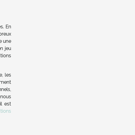
es. En
breux
re une
n jeu
ations
, les
ement
nels,
 nous
l est
tions