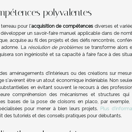
mpétences polyvalentes
terreau pour l'
acquisition de compétences
diverses et varié
développer un savoir-faire manuel applicable dans de nom
ue, acquise au fil des projets et des défis rencontrés, confè
y adonne. La
résolution de problèmes
se transforme alors e
guisera son ingéniosité et sa capacité à faire face à des situ
 des aménagements d'intérieurs ou des créations sur mesure
 s'avèrent être un atout économique indéniable. Non seul
ubstantielles en évitant souvent le recours à des profession
lleure compréhension des mécanismes et structures qui
les bases de la pose de cloisons en placo, par exemple, i
pécialisées pour mener à bien leurs projets.
Plus d'informa
it des tutoriels et des conseils pratiques pour débutants.