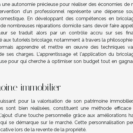
rir à une autonomie précieuse pour réaliser des économies de 
ntervention d'un professionnel représente une dépense so
domestique. En développant des compétences en bricolag
er de nombreuses réparations domicile sans devoir faire appel
oleur se traduit alors par un contrôle accru sur ses fin
ité aux tutoriels bricolage, notamment à travers la philosophie
sormais apprendre et mettre en œuvre des techniques var
e ses charges. L'apprentissage et l'application du bricola
se pour qui cherche à optimiser son budget tout en gagna
moine immobilier
puissant pour la valorisation de son patrimoine immobilier
lles sont bien réalisées, constituent une méthode efficace
L'ajout d'une touche personnelle grâce aux améliorations ha
qui se démarque sur le marché. Cette personnalisation pe
icative lors de la revente de la propriété.