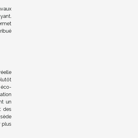
avaux
yant.
ermet
ribué
éelle
lutôt
 éco-
cation
nt un
t des
ssède
r plus