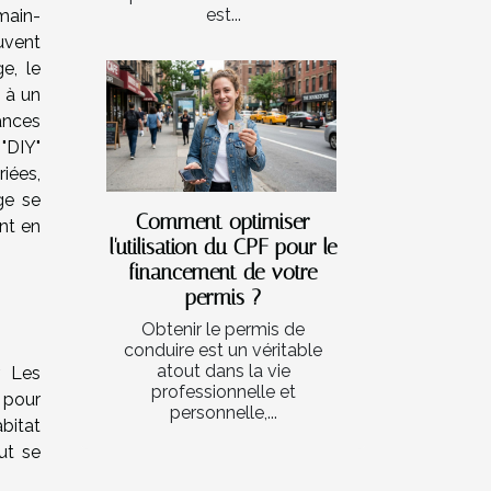
est...
main-
uvent
e, le
 à un
ances
 "DIY"
iées,
ge se
Comment optimiser
nt en
l'utilisation du CPF pour le
financement de votre
permis ?
Obtenir le permis de
conduire est un véritable
atout dans la vie
. Les
professionnelle et
 pour
personnelle,...
bitat
ut se