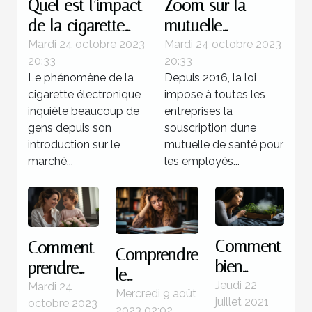
Quel est l’impact
Zoom sur la
de la cigarette
mutuelle
électronique sur
d'entreprise
Mardi 24 octobre 2023
Mardi 24 octobre 2023
20:33
20:33
la santé ?
obligatoire
Le phénomène de la
Depuis 2016, la loi
cigarette électronique
impose à toutes les
inquiète beaucoup de
entreprises la
gens depuis son
souscription d’une
introduction sur le
mutuelle de santé pour
marché...
les employés...
Comment
Comment
Comprendre
bien
prendre
le
entretenir
Jeudi 22
soin de
Mardi 24
syndrome
Mercredi 9 août
juillet 2021
octobre 2023
sa
ses
2023 02:02