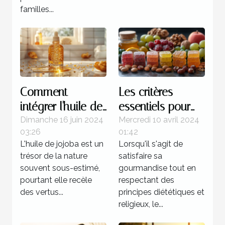
familles...
Comment
Les critères
intégrer l'huile de
essentiels pour
jojoba dans votre
choisir des
Dimanche 16 juin 2024
Mercredi 10 avril 2024
03:26
01:42
routine
bonbons halal :
L'huile de jojoba est un
Lorsqu'il s'agit de
quotidienne de
santé et religion
trésor de la nature
satisfaire sa
soins ?
en accord
souvent sous-estimé,
gourmandise tout en
pourtant elle recèle
respectant des
des vertus...
principes diététiques et
religieux, le...