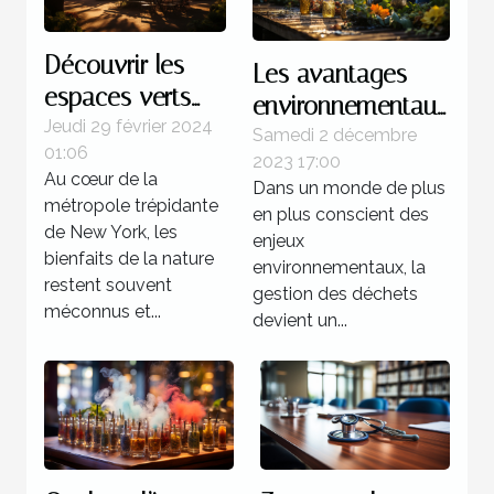
Découvrir les
Les avantages
espaces verts
environnementaux
cachés de New
Jeudi 29 février 2024
du nettoyage
Samedi 2 décembre
01:06
York pour une
2023 17:00
écologique des
Au cœur de la
Dans un monde de plus
meilleure santé
poubelles
métropole trépidante
en plus conscient des
urbaine
de New York, les
enjeux
bienfaits de la nature
environnementaux, la
restent souvent
gestion des déchets
méconnus et...
devient un...