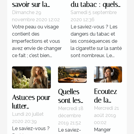
savoir sur la
du tabac : quels
chirurgie
impacts sur la
Dimanche 29
Samedi 5 septembre
novembre 2020 12:02
2020 12:36
esthétique Tunisie
santé ?
Votre peau ou visage
Le saviez-vous ? Les
contient des
dangers du tabac et
imperfections et vous
les conséquences de
avez envie de changer
la cigarette sur la santé
ce fait ; c’est bien...
sont nombreux. Le...
Ecoutez
Quelles
Astuces pour
de la
sont les
lutter
musique
Mercredi 21
vertus du
Mercredi 18
naturellement
Lundi 20 juillet
août 2019
décembre
pour
vin blanc
2020 20:39
00:02
contre les
2019 21:52
rester en
?
Le saviez-vous ?
Manger
Le saviez-
allergies