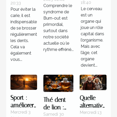
de Burn-out
18:40
20:33
mémoire
dents ?
Comprendre le
Le cerveau
Pour éviter la
syndrome de
?
est un
carie, il est
Burn-out est
organe qui
indispensable
primordial,
joue un rôle
de se brosser
surtout dans
capital dans
régulièrement
notre société
l’organisme.
les dents.
actuelle où le
Mais avec
Cela va
rythme effréné...
l’âge, cet
également
organe
vous...
devient...
Sport :
Quelle
Thé dent
améliorer
alternative
de lion :
son
pour
Mercredi 3
Mercredi 13
Pourquoi
Samedi 30