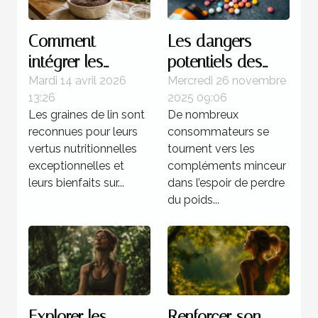
Comment
Les dangers
intégrer les
potentiels des
graines de lin
compléments
Mardi 14 avril 2026
Mercredi 26 novembre
13:26
2025 09:06
dans des
minceur sur la
Les graines de lin sont
De nombreux
recettes
santé
reconnues pour leurs
consommateurs se
quotidiennes
vertus nutritionnelles
tournent vers les
pour améliorer la
exceptionnelles et
compléments minceur
santé?
leurs bienfaits sur...
dans l’espoir de perdre
du poids...
Explorer les
Renforcer son