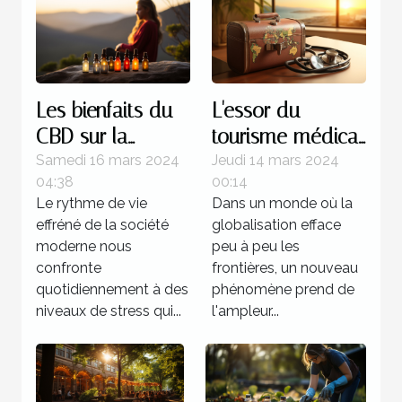
Les bienfaits du
L'essor du
CBD sur la
tourisme médical
gestion du stress
et ses
Samedi 16 mars 2024
Jeudi 14 mars 2024
04:38
00:14
quotidien
implications
Le rythme de vie
Dans un monde où la
effréné de la société
globalisation efface
moderne nous
peu à peu les
confronte
frontières, un nouveau
quotidiennement à des
phénomène prend de
niveaux de stress qui...
l'ampleur...