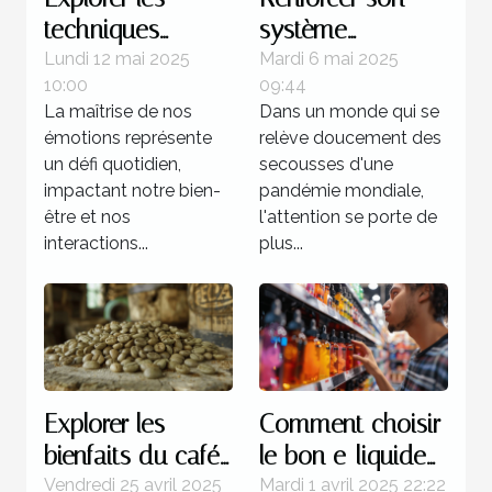
techniques
système
avancées de
immunitaire
Lundi 12 mai 2025
Mardi 6 mai 2025
10:00
09:44
régulation
naturellement
La maîtrise de nos
Dans un monde qui se
émotionnelle
dans un monde
émotions représente
relève doucement des
post-pandémique
un défi quotidien,
secousses d'une
impactant notre bien-
pandémie mondiale,
être et nos
l'attention se porte de
interactions...
plus...
Explorer les
Comment choisir
bienfaits du café
le bon e-liquide
vert comme
pour votre
Vendredi 25 avril 2025
Mardi 1 avril 2025 22:22