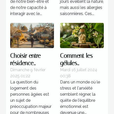
de notre bien-être et
jours éveillent la nature,
de notre capacité à
mais aussi les allergies
interagir avec le...
saisonnières. Ces...
Choisir entre
Comment les
résidence
gélules
autonomie et
d'ashwagandha
Dimanche 9 février
Mardi 16 juillet 2024
2025 01:22
00:38
EHPAD : conseils
favorisent
La question du
Dans un monde où le
et critères
l'équilibre
logement des
stress et l'anxiété
émotionnel
personnes âgées est
semblent régner, la
un sujet de
quête de l'équilibre
préoccupation majeur
émotionnel est
pour de nombreuses
devenue une...