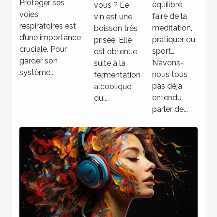
bonne
Protéger ses
équilibré,
vous ? Le
respiratoires
santé !
voies
faire de la
vin est une
respiratoires est
méditation,
boisson très
d’une importance
pratiquer du
prisée. Elle
cruciale. Pour
sport…
est obtenue
garder son
N’avons-
suite à la
système...
nous tous
fermentation
pas déjà
alcoolique
entendu
du...
parler de...