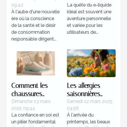
09:42
La quête du e-liquide
alternative
cigarette
À l'aube d'une nouvelle
idéal est souvent une
matinale
électronique
ère où la conscience
aventure personnelle
de la santé et le désir
et variée pour les
de consommation
utilisateurs de...
responsable dirigent...
Comment les
Les allergies
chaussures
saisonnières
rehaussantes
comprendre et
Dimanche 23 mars
Samedi 22 mars 2025
2025 09:44
04:56
améliorent-elles
agir pour un
La confiance en soi est
À l'arrivée du
la confiance en
printemps sans
un pilier fondamental
printemps, les beaux
soi ?
éternuements