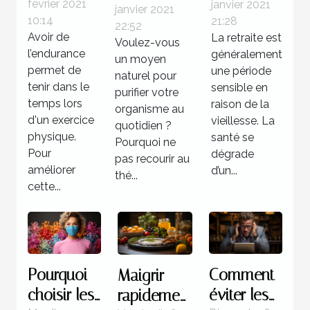
février 2021
janvier 2021
endurance
s’offrir les
janvier 2021
doit-on le
10:14
21:28
22:52
meilleurs
consommer
Avoir de
La retraite est
Voulez-vous
soins
?
l’endurance
généralement
un moyen
pendant
permet de
une période
naturel pour
tenir dans le
la retraite
sensible en
purifier votre
temps lors
raison de la
?
organisme au
d'un exercice
vieillesse. La
quotidien ?
physique.
santé se
Pourquoi ne
Pour
dégrade
pas recourir au
améliorer
d’un...
thé...
cette...
Pourquoi
Comment
Maigrir
choisir les
éviter les
rapidement