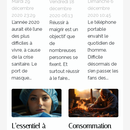
masques
risques
Mardi 29
Dimanche 6
: comment
Vendredi 18
décembre
décembre
décembre
lavables ?
des écrans
faire ?
2020 23:29
2020 10:45
2020 06:13
de
L’année 2020
Le téléphone
Réussir à
téléphones
aurait été l’une
portable
maigrir est un
portables
des plus
envahit le
objectif que
difficiles à
sur les
quotidien de
de
vivre, à cause
l’homme.
nombreuses
yeux ?
de la crise
Difficile
personnes se
sanitaire. Le
désormais de
fixent. Et
port de
s’en passer, les
surtout réussir
masque...
fans des...
à le faire...
L’essentiel à
Consommation