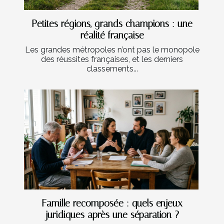
Petites régions, grands champions : une
réalité française
Les grandes métropoles n’ont pas le monopole
des réussites françaises, et les derniers
classements...
Famille recomposée : quels enjeux
juridiques après une séparation ?