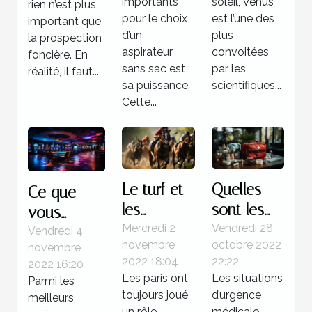
importants
soleil, Vénus
rien n’est plus
pour le choix
est l’une des
important que
d’un
plus
la prospection
aspirateur
convoitées
foncière. En
sans sac est
par les
réalité, il faut...
sa puissance.
scientifiques...
Cette...
Le turf et
Quelles
Ce que
les
sont les
vous
courses
étapes à
Mercredi 2
Vendredi 28
devez
Vendredi 4
novembre
octobre 2022
novembre
hippiques
suivre face
savoir sur
2022 18:04
22:22
2022 16:20
à une
Boomerang
Les paris ont
Les situations
Parmi les
situation
casino
toujours joué
d’urgence
meilleurs
d’urgence
un rôle
médicale