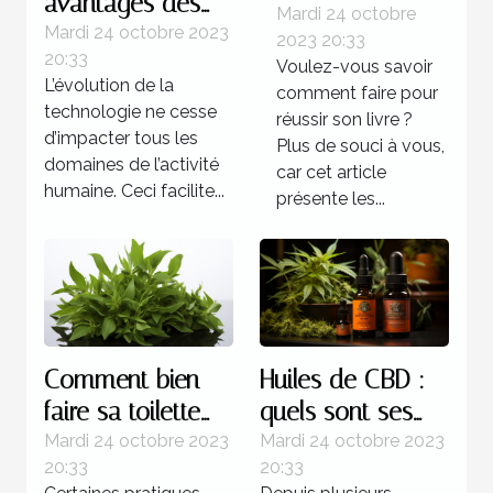
avantages des
au point un
Mardi 24 octobre
systèmes
Mardi 24 octobre 2023
2023 20:33
livre ?
20:33
d’automatisations ?
Voulez-vous savoir
L’évolution de la
comment faire pour
technologie ne cesse
réussir son livre ?
d’impacter tous les
Plus de souci à vous,
domaines de l’activité
car cet article
humaine. Ceci facilite...
présente les...
Comment bien
Huiles de CBD :
faire sa toilette
quels sont ses
intime ?
bienfaits sur
Mardi 24 octobre 2023
Mardi 24 octobre 2023
20:33
20:33
l’organisme ?