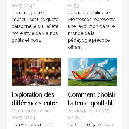
2025 02:40
01:53
aménagement
Montessori dès la
L'aménagement
L'éducation bilingue
intérieur
petite enfance
intérieur est une quête
Montessori représente
personnelle qui reflète
une révolution dans le
notre style de vie, nos
monde de la
goûts et nos...
pédagogie précoce,
offrant...
Exploration des
Comment choisir
différences entre
la tente gonflable
les vins de la rive
idéale pour vos
Mercredi 22 janvier
Jeudi 9 janvier 2025
2025 08:24
00:26
gauche et de la
événements
L'univers du vin est
Lors de l'organisation
rive droite