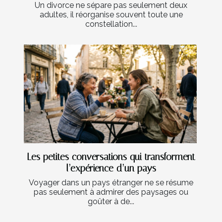
Un divorce ne sépare pas seulement deux
adultes, il réorganise souvent toute une
constellation...
Les petites conversations qui transforment
l’expérience d’un pays
Voyager dans un pays étranger ne se résume
pas seulement à admirer des paysages ou
goûter à de...