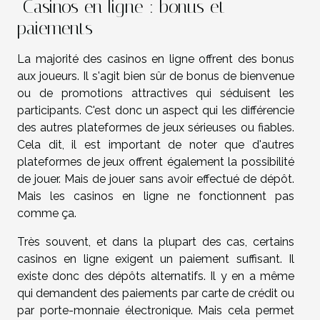
Casinos en ligne : bonus et
paiements
La majorité des casinos en ligne offrent des bonus
aux joueurs. Il s'agit bien sûr de bonus de bienvenue
ou de promotions attractives qui séduisent les
participants. C'est donc un aspect qui les différencie
des autres plateformes de jeux sérieuses ou fiables.
Cela dit, il est important de noter que d'autres
plateformes de jeux offrent également la possibilité
de jouer. Mais de jouer sans avoir effectué de dépôt.
Mais les casinos en ligne ne fonctionnent pas
comme ça.
Très souvent, et dans la plupart des cas, certains
casinos en ligne exigent un paiement suffisant. Il
existe donc des dépôts alternatifs. Il y en a même
qui demandent des paiements par carte de crédit ou
par porte-monnaie électronique. Mais cela permet