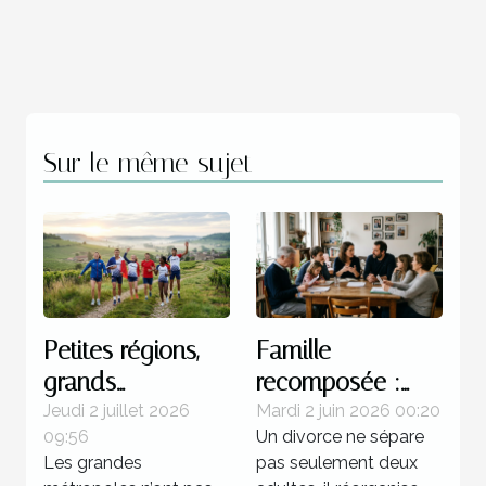
Sur le même sujet
Petites régions,
Famille
grands
recomposée :
champions : une
quels enjeux
Jeudi 2 juillet 2026
Mardi 2 juin 2026 00:20
09:56
Un divorce ne sépare
réalité française
juridiques après
Les grandes
pas seulement deux
une séparation ?