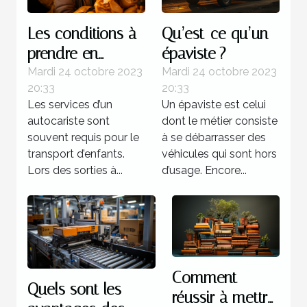
Les conditions à
Qu’est-ce qu’un
prendre en
épaviste ?
compte lors d’un
Mardi 24 octobre 2023
Mardi 24 octobre 2023
20:33
20:33
transport
Les services d’un
Un épaviste est celui
d’enfants
autocariste sont
dont le métier consiste
souvent requis pour le
à se débarrasser des
transport d’enfants.
véhicules qui sont hors
Lors des sorties à...
d’usage. Encore...
Comment
Quels sont les
réussir à mettre