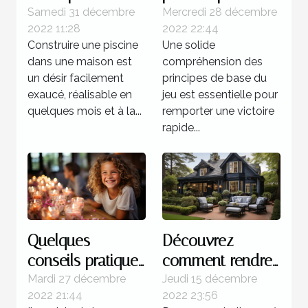
dans une maison
gagner d'une
Samedi 31 décembre
Mercredi 28 décembre
2022 11:28
2022 22:44
manière certaine
Construire une piscine
Une solide
au multi ?
dans une maison est
compréhension des
un désir facilement
principes de base du
exaucé, réalisable en
jeu est essentielle pour
quelques mois et à la...
remporter une victoire
rapide...
Quelques
Découvrez
conseils pratiques
comment rendre
pour réussir
magnifique
Mardi 27 décembre
Jeudi 15 décembre
2022 21:44
2022 23:56
l'organisation d'un
l’extérieur de