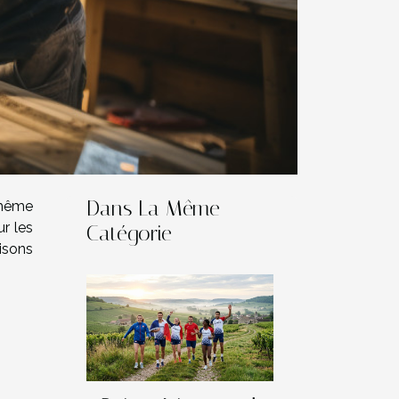
Dans La Même
i-même
r les
Catégorie
isons