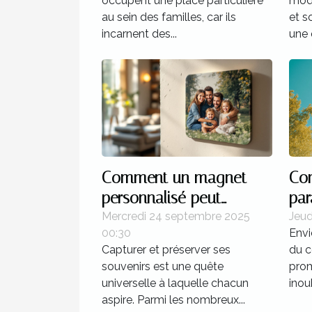
occupent une place particulière
mode
au sein des familles, car ils
et s
incarnent des...
une 
Comment un magnet
Co
personnalisé peut
par
capturer vos souvenirs
tra
Mercredi 24 septembre 2025
Jeud
00:30
Envi
uniques ?
per
Capturer et préserver ses
du 
?
souvenirs est une quête
prom
universelle à laquelle chacun
inoub
aspire. Parmi les nombreux...