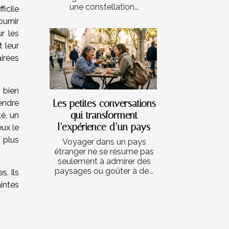
une constellation...
ficile
urnir
r les
 leur
irées
 bien
Les petites conversations
endre
qui transforment
é, un
l’expérience d’un pays
eux le
 plus
Voyager dans un pays
étranger ne se résume pas
seulement à admirer des
paysages ou goûter à de...
. Ils
aintes