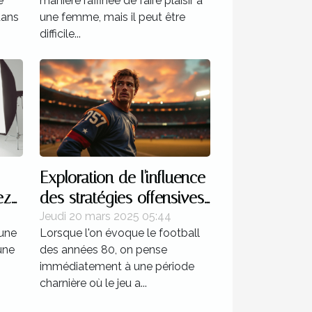
e
manière raffinée de faire plaisir à
dans
une femme, mais il peut être
difficile...
Exploration de l'influence
ez
des stratégies offensives
n
dans le football des
Jeudi 20 mars 2025 05:44
 une
Lorsque l'on évoque le football
années 80
une
des années 80, on pense
immédiatement à une période
charnière où le jeu a...