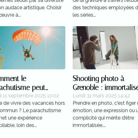
rnes séduit par sa diversité
de la gravure à travers l'étud
on audace artistique. Choisir
des techniques employées 
œuvre à...
les séries...
mment le
Shooting photo à
achutisme peut
Grenoble : immortalis
nsformer votre
vos moments avec u
i 11 septembre 2025 10:02
Lundi 31 mars 2025 14:42
e de vivre des vacances hors
Prendre en photo, c'est figer
ception des vacances
professionnel
commun ? Le parachutisme
émotion, une expression ou 
et une expérience
complicité qui mérite d’être
liable, loin des...
immortalisée....