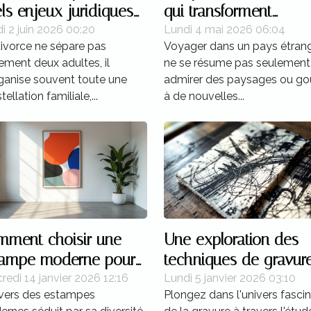
ls enjeux juridiques
qui transforment
ès une séparation ?
l’expérience d’un pay
i 2 juin 2026 00:20
Lundi 4 mai 2026 06:04
ivorce ne sépare pas
Voyager dans un pays étran
ement deux adultes, il
ne se résume pas seulement
ganise souvent toute une
admirer des paysages ou go
ellation familiale,...
à de nouvelles...
ment choisir une
Une exploration des
tampe moderne pour
techniques de gravur
re collection ?
utilisées dans les séri
redi 14 janvier 2026 12:16
Lundi 5 janvier 2026 03:10
ivers des estampes
Plongez dans l'univers fasci
célèbres de Picasso