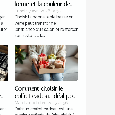
forme et la couleur de
s
votre table basse en
Lundi 27 avril 2026 00:34
ger
Choisir la bonne table basse en
verre ?
 à
verre peut transformer
ûter
l’ambiance d’un salon et renforcer
son style. De la...
Comment choisir le
e
coffret cadeau idéal pour
es
chaque type de femme ?
Mardi 21 octobre 2025 21:56
nant
Offrir un coffret cadeau est une