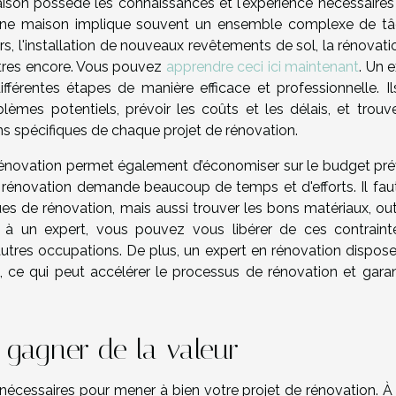
ison possède les connaissances et l'expérience nécessaires
'une maison implique souvent un ensemble complexe de tâ
rs, l'installation de nouveaux revêtements de sol, la rénovat
autres encore. Vous pouvez
apprendre ceci ici maintenant
. Un 
férentes étapes de manière efficace et professionnelle. Il
oblèmes potentiels, prévoir les coûts et les délais, et trouv
ns spécifiques de chaque projet de rénovation.
 rénovation permet également d’économiser sur le budget pré
 rénovation demande beaucoup de temps et d'efforts. Il fau
es de rénovation, mais aussi trouver les bons matériaux, outi
 à un expert, vous pouvez vous libérer de ces contraint
utres occupations. De plus, un expert en rénovation dispose
s, ce qui peut accélérer le processus de rénovation et garan
t gagner de la valeur
 nécessaires pour mener à bien votre projet de rénovation. À