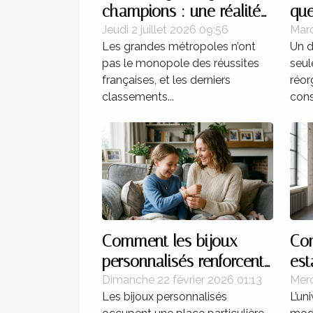
champions : une réalité
que
française
apr
Jeudi 2 juillet 2026 09:56
Mard
Les grandes métropoles n’ont
Un d
pas le monopole des réussites
seul
françaises, et les derniers
réor
classements...
const
Comment les bijoux
Com
personnalisés renforcent
es
les liens familiaux ?
vot
Dimanche 22 février 2026 01:13
Merc
Les bijoux personnalisés
L’un