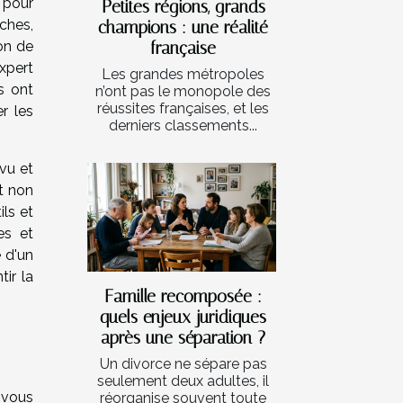
 pour
Petites régions, grands
ches,
champions : une réalité
ion de
française
expert
Les grandes métropoles
s ont
n’ont pas le monopole des
réussites françaises, et les
er les
derniers classements...
vu et
t non
ls et
es et
 d'un
tir la
Famille recomposée :
quels enjeux juridiques
après une séparation ?
Un divorce ne sépare pas
seulement deux adultes, il
 vous
réorganise souvent toute