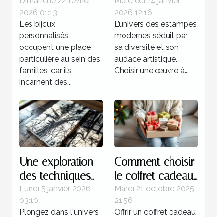
personnalisés
moderne pour
Dimanche 22 février
Mercredi 14 janvier
2026 01:13
2026 12:16
renforcent les
votre collection ?
Les bijoux
L’univers des estampes
liens familiaux ?
personnalisés
modernes séduit par
occupent une place
sa diversité et son
particulière au sein des
audace artistique.
familles, car ils
Choisir une œuvre à...
incarnent des...
Une exploration
Comment choisir
des techniques
le coffret cadeau
de gravure
idéal pour
Lundi 5 janvier 2026
Mardi 21 octobre 2025
03:10
21:56
utilisées dans les
chaque type de
Plongez dans l'univers
Offrir un coffret cadeau