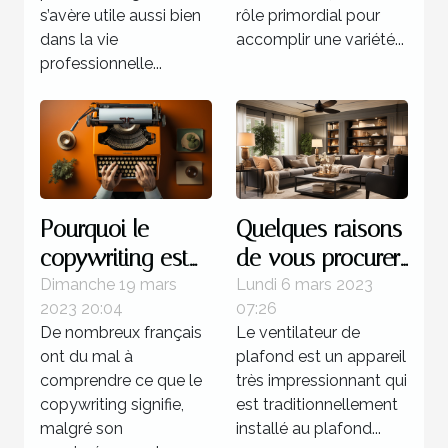
marché ?
s’avère utile aussi bien
rôle primordial pour
dans la vie
accomplir une variété...
professionnelle...
Pourquoi le
Quelques raisons
copywriting est
de vous procurer
votre meilleur
un ventilateur de
Dimanche 19 mars
Lundi 6 mars 2023
2023 20:04
07:26
atout commercial
plafond
De nombreux français
Le ventilateur de
?
ont du mal à
plafond est un appareil
comprendre ce que le
très impressionnant qui
copywriting signifie,
est traditionnellement
malgré son
installé au plafond...