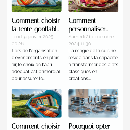
Comment choisir
Comment
la tente gonflable
personnaliser
idéale pour vos
votre gravlax à la
Jeudi 9 janvier 2025
Samedi 21 décembre
00:26
2024 11:30
événements
betterave avec
Lors de l'organisation
La magie de la cuisine
des épices
d'événements en plein
réside dans la capacité
locales
air, le choix de l'abri
à transformer des plats
adéquat est primordial
classiques en
pour assurer le...
créations...
Comment choisir
Pourquoi opter