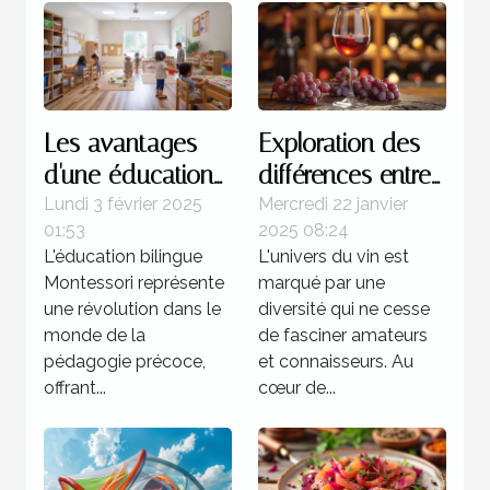
Les avantages
Exploration des
d'une éducation
différences entre
bilingue
les vins de la rive
Lundi 3 février 2025
Mercredi 22 janvier
01:53
2025 08:24
Montessori dès la
gauche et de la
L'éducation bilingue
L'univers du vin est
petite enfance
rive droite
Montessori représente
marqué par une
une révolution dans le
diversité qui ne cesse
monde de la
de fasciner amateurs
pédagogie précoce,
et connaisseurs. Au
offrant...
cœur de...