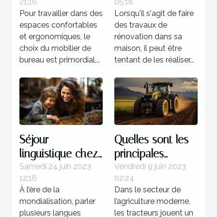
21:16
05:18
expert pour la
Pour travailler dans des
Lorsqu'il s'agit de faire
rénovation de sa
espaces confortables
des travaux de
maison ?
et ergonomiques, le
rénovation dans sa
choix du mobilier de
maison, il peut être
bureau est primordial...
tentant de les réaliser...
Séjour
Quelles sont les
linguistique chez
principales
un professeur : 4
marques de
Samedi 24 juin 2023
Vendredi 9 juin 2023
12:16
02:24
bonnes raisons
tracteurs
À l’ère de la
Dans le secteur de
d’opter pour ce
agricoles
mondialisation, parler
l’agriculture moderne,
programme
disponibles sur le
plusieurs langues
les tracteurs jouent un