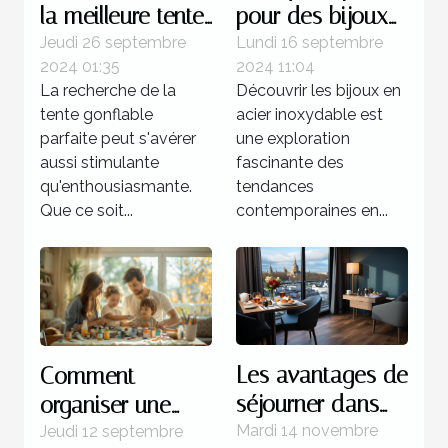
la meilleure tente
pour des bijoux
gonflable pour
en acier
Jeudi 26 septembre
Lundi 16 septembre
2024 01:35
2024 11:04
votre prochain
inoxydable ?
La recherche de la
Découvrir les bijoux en
événement
tente gonflable
acier inoxydable est
parfaite peut s'avérer
une exploration
aussi stimulante
fascinante des
qu'enthousiasmante.
tendances
Que ce soit...
contemporaines en...
Les avantages de
Comment
séjourner dans
organiser une
un hôtel 3 étoiles
journée de
Mardi 14 novembre
Jeudi 12 septembre