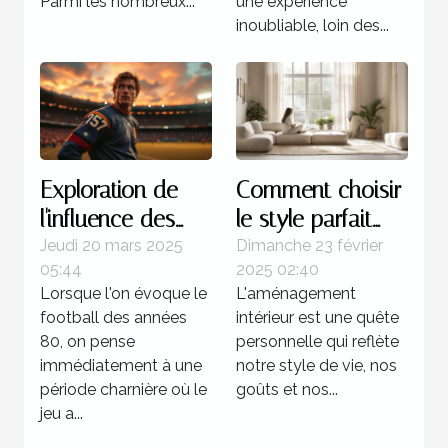
Parmi les nombreux...
une expérience
inoubliable, loin des...
Exploration de
Comment choisir
l'influence des
le style parfait
stratégies
pour votre
Jeudi 20 mars 2025
Dimanche 23 février
05:44
2025 02:40
offensives dans
aménagement
Lorsque l'on évoque le
L'aménagement
le football des
intérieur
football des années
intérieur est une quête
années 80
80, on pense
personnelle qui reflète
immédiatement à une
notre style de vie, nos
période charnière où le
goûts et nos...
jeu a...