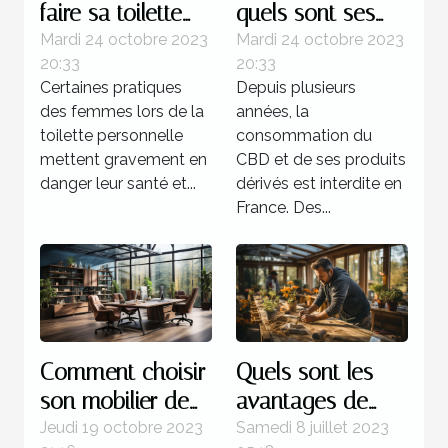
faire sa toilette
quels sont ses
intime ?
bienfaits sur
Mardi 24 octobre 2023
Mardi 24 octobre 2023
20:33
20:33
l’organisme ?
Certaines pratiques
Depuis plusieurs
des femmes lors de la
années, la
toilette personnelle
consommation du
mettent gravement en
CBD et de ses produits
danger leur santé et...
dérivés est interdite en
France. Des...
Comment choisir
Quels sont les
son mobilier de
avantages de
bureau ?
faire recours à un
Jeudi 19 octobre 2023
Samedi 8 juillet 2023