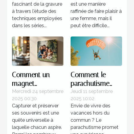
séries célèbres de
femme ?
fascinant de la gravure
est une manière
Picasso
à travers l'étude des
raffinée de faire plaisir à
techniques employées
une femme, mais il
dans les séries...
peut être difficile...
Comment un
Comment le
magnet
parachutisme
personnalisé peut
peut transformer
Mercredi 24 septembre
Jeudi 11 septembre
2025 00:30
2025 10:02
capturer vos
votre perception
Capturer et préserver
Envie de vivre des
souvenirs
des vacances ?
ses souvenirs est une
vacances hors du
uniques ?
quête universelle à
commun ? Le
laquelle chacun aspire.
parachutisme promet