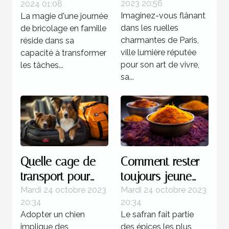
2023 20:56
2024 01:08
à Paris
bricolage
Imaginez-vous flânant
La magie d'une journée
familiale réussie
dans les ruelles
de bricolage en famille
charmantes de Paris,
réside dans sa
ville lumière réputée
capacité à transformer
pour son art de vivre,
les tâches...
sa...
Quelle cage de
Comment rester
transport pour
toujours jeune
chien est plus
grâce au safran ?
Mardi 24 octobre 2023
Mardi 24 octobre 2023
20:34
20:34
recommandée ?
Adopter un chien
Le safran fait partie
implique des
des épices les plus