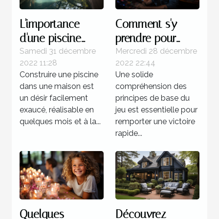
L'importance
Comment s'y
d'une piscine
prendre pour
dans une maison
gagner d'une
Samedi 31 décembre
Mercredi 28 décembre
2022 11:28
2022 22:44
manière certaine
Construire une piscine
Une solide
au multi ?
dans une maison est
compréhension des
un désir facilement
principes de base du
exaucé, réalisable en
jeu est essentielle pour
quelques mois et à la...
remporter une victoire
rapide...
Quelques
Découvrez