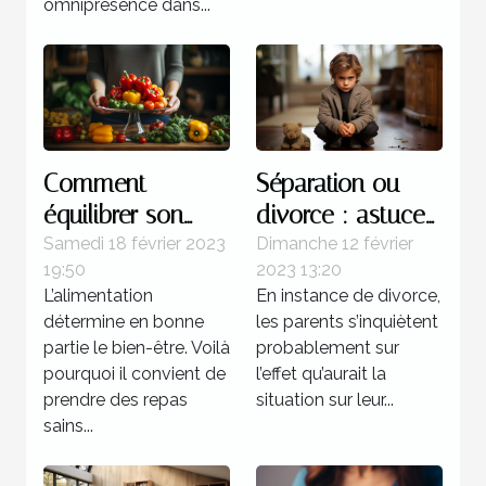
omniprésence dans...
Comment
Séparation ou
équilibrer son
divorce : astuces
alimentation ?
pour atténuer la
Samedi 18 février 2023
Dimanche 12 février
19:50
2023 13:20
souffrance des
L’alimentation
En instance de divorce,
enfants
détermine en bonne
les parents s’inquiètent
partie le bien-être. Voilà
probablement sur
pourquoi il convient de
l’effet qu’aurait la
prendre des repas
situation sur leur...
sains...