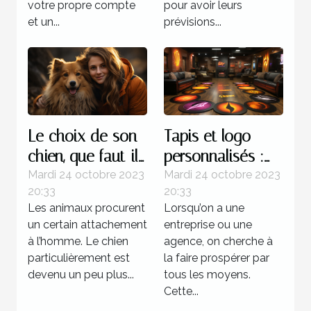
votre propre compte
pour avoir leurs
et un...
prévisions...
Le choix de son
Tapis et logo
chien, que faut-il
personnalisés :
savoir ?
parlons-en !
Mardi 24 octobre 2023
Mardi 24 octobre 2023
20:33
20:33
Les animaux procurent
Lorsqu’on a une
un certain attachement
entreprise ou une
à l’homme. Le chien
agence, on cherche à
particulièrement est
la faire prospérer par
devenu un peu plus...
tous les moyens.
Cette...