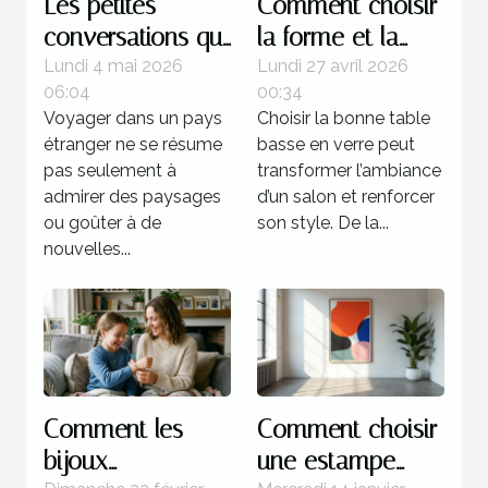
Les petites
Comment choisir
conversations qui
la forme et la
transforment
couleur de votre
Lundi 4 mai 2026
Lundi 27 avril 2026
06:04
00:34
l’expérience d’un
table basse en
Voyager dans un pays
Choisir la bonne table
pays
verre ?
étranger ne se résume
basse en verre peut
pas seulement à
transformer l’ambiance
admirer des paysages
d’un salon et renforcer
ou goûter à de
son style. De la...
nouvelles...
Comment les
Comment choisir
bijoux
une estampe