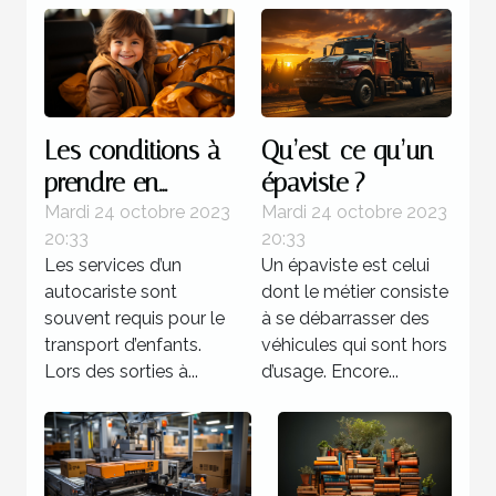
Les conditions à
Qu’est-ce qu’un
prendre en
épaviste ?
compte lors d’un
Mardi 24 octobre 2023
Mardi 24 octobre 2023
20:33
20:33
transport
Les services d’un
Un épaviste est celui
d’enfants
autocariste sont
dont le métier consiste
souvent requis pour le
à se débarrasser des
transport d’enfants.
véhicules qui sont hors
Lors des sorties à...
d’usage. Encore...