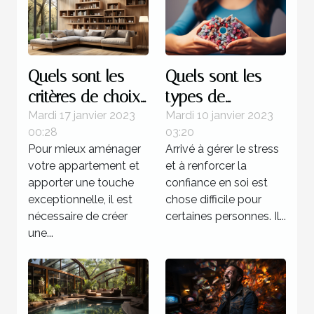
Quels sont les
Quels sont les
critères de choix
types de
d’une étagère
formation pour
Mardi 17 janvier 2023
Mardi 10 janvier 2023
00:28
03:20
murale à livres ?
devenir un
Pour mieux aménager
Arrivé à gérer le stress
sophrologue ?
votre appartement et
et à renforcer la
apporter une touche
confiance en soi est
exceptionnelle, il est
chose difficile pour
nécessaire de créer
certaines personnes. Il...
une...