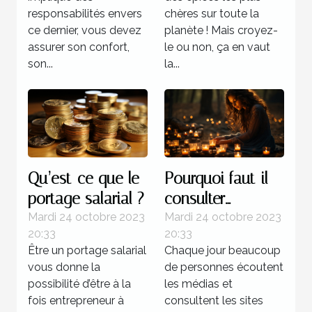
responsabilités envers
chères sur toute la
ce dernier, vous devez
planète ! Mais croyez-
assurer son confort,
le ou non, ça en vaut
son...
la...
Qu’est-ce que le
Pourquoi faut-il
portage salarial ?
consulter
l’horoscope ?
Mardi 24 octobre 2023
Mardi 24 octobre 2023
20:33
20:33
Être un portage salarial
Chaque jour beaucoup
vous donne la
de personnes écoutent
possibilité d’être à la
les médias et
fois entrepreneur à
consultent les sites