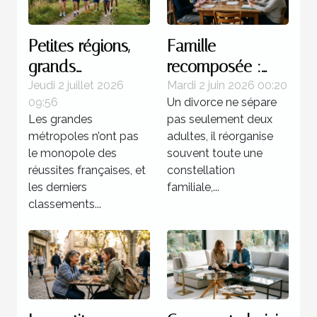
Petites régions,
Famille
grands
recomposée :
champions : une
quels enjeux
Jeudi 2 juillet 2026
Mardi 2 juin 2026 00:20
09:56
Un divorce ne sépare
réalité française
juridiques après
Les grandes
pas seulement deux
une séparation ?
métropoles n’ont pas
adultes, il réorganise
le monopole des
souvent toute une
réussites françaises, et
constellation
les derniers
familiale,...
classements...