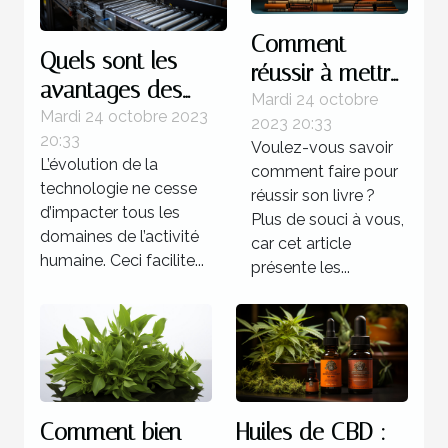
Comment
Quels sont les
réussir à mettre
avantages des
au point un
Mardi 24 octobre
systèmes
Mardi 24 octobre 2023
2023 20:33
livre ?
20:33
d’automatisations ?
Voulez-vous savoir
L’évolution de la
comment faire pour
technologie ne cesse
réussir son livre ?
d’impacter tous les
Plus de souci à vous,
domaines de l’activité
car cet article
humaine. Ceci facilite...
présente les...
Comment bien
Huiles de CBD :