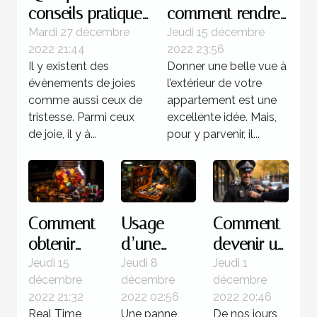
conseils pratiques
comment rendre
pour réussir
magnifique
Mardi 27 décembre
Jeudi 15 décembre
2022 21:44
2022 23:56
l'organisation d'un
l’extérieur de
Il y existent des
Donner une belle vue à
anniversaire
votre maison
évènements de joies
l’extérieur de votre
comme aussi ceux de
appartement est une
tristesse. Parmi ceux
excellente idée. Mais,
de joie, il y à...
pour y parvenir, il...
Comment
Usage
Comment
obtenir
d’une
devenir un
des
valise
policier ?
Jeudi 15
Jeudi 8
Jeudi 1
décembre
décembre
décembre
jackpots
diagnostic
2022 21:32
2022 02:56
2022 20:46
sur Real
: Quelle
Real Time
Une panne
De nos jours,