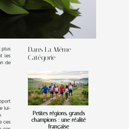
Dans La Même
 plus
t les
Catégorie
in de
pport
e lui-
Petites régions, grands
.
champions : une réalité
e ces
française
e ces