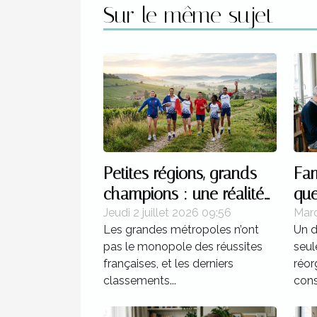
Sur le même sujet
Petites régions, grands
Fam
champions : une réalité
que
française
apr
Jeudi 2 juillet 2026 09:56
Mard
Les grandes métropoles n’ont
Un d
pas le monopole des réussites
seul
françaises, et les derniers
réor
classements...
const