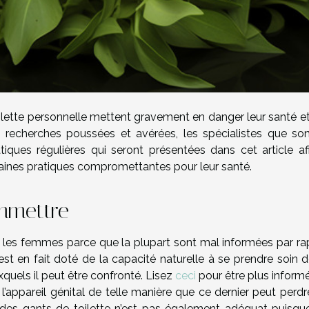
ilette personnelle mettent gravement en danger leur santé et
s recherches poussées et avérées, les spécialistes que son
iques régulières qui seront présentées dans cet article af
rtaines pratiques compromettantes pour leur santé.
ommettre
r les femmes parce que la plupart sont mal informées par ra
st en fait doté de la capacité naturelle à se prendre soin d
uels il peut être confronté. Lisez
ceci
pour être plus informé
l’appareil génital de telle manière que ce dernier peut perdr
des gants de toilette n’est pas également adéquat puisqu