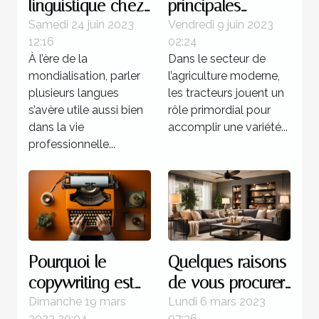
linguistique chez
principales
un professeur : 4
marques de
Samedi 24 juin 2023
Vendredi 9 juin 2023
12:16
02:24
bonnes raisons
tracteurs
À l’ère de la
Dans le secteur de
d’opter pour ce
agricoles
mondialisation, parler
l’agriculture moderne,
programme
disponibles sur le
plusieurs langues
les tracteurs jouent un
marché ?
s’avère utile aussi bien
rôle primordial pour
dans la vie
accomplir une variété...
professionnelle...
Pourquoi le
Quelques raisons
copywriting est
de vous procurer
votre meilleur
un ventilateur de
Dimanche 19 mars
Lundi 6 mars 2023
2023 20:04
07:26