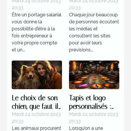
l’horoscope ?
Mardi 24 octobre 2023
Mardi 24 octobre 2023
20:33
20:33
Être un portage salarial
Chaque jour beaucoup
vous donne la
de personnes écoutent
possibilité d’être à la
les médias et
fois entrepreneur à
consultent les sites
votre propre compte
pour avoir leurs
et un...
prévisions...
Le choix de son
Tapis et logo
chien, que faut-il
personnalisés :
savoir ?
parlons-en !
Mardi 24 octobre 2023
Mardi 24 octobre 2023
20:33
20:33
Les animaux procurent
Lorsqu’on a une