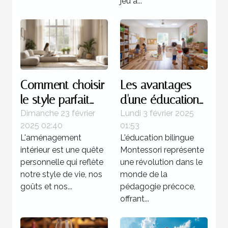
jeu a...
Comment choisir
Les avantages
le style parfait
d'une éducation
pour votre
bilingue
Dimanche 23 février
Lundi 3 février 2025
2025 02:40
01:53
aménagement
Montessori dès la
L'aménagement
L'éducation bilingue
intérieur
petite enfance
intérieur est une quête
Montessori représente
personnelle qui reflète
une révolution dans le
notre style de vie, nos
monde de la
goûts et nos...
pédagogie précoce,
offrant...