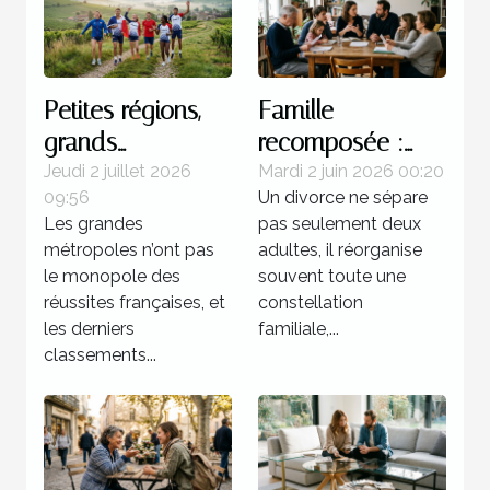
Petites régions,
Famille
grands
recomposée :
champions : une
quels enjeux
Jeudi 2 juillet 2026
Mardi 2 juin 2026 00:20
09:56
Un divorce ne sépare
réalité française
juridiques après
Les grandes
pas seulement deux
une séparation ?
métropoles n’ont pas
adultes, il réorganise
le monopole des
souvent toute une
réussites françaises, et
constellation
les derniers
familiale,...
classements...