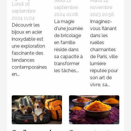
une
de
Jeudi 12
Mardi 14
des bijoux
Lundi 16
septembre
novembre
journée
séjourner
septembre
en acier
2024 01:08
2023 20:56
de
dans un
2024 11:04
inoxydable
La magie
Imaginez-
Découvrir les
bricolage
hôtel 3
d'une journée
vous flânant
?
bijoux en acier
familiale
étoiles à
de bricolage
dans les
inoxydable est
réussie
en famille
Paris
ruelles
une exploration
réside dans
charmantes
fascinante des
sa capacité à
de Paris, ville
tendances
transformer
lumière
contemporaines
les tâches...
réputée pour
en...
son art de
vivre, sa...