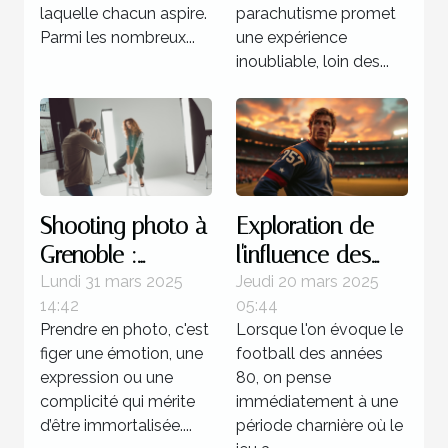
laquelle chacun aspire.
parachutisme promet
Parmi les nombreux...
une expérience
inoubliable, loin des...
Shooting photo à
Exploration de
Grenoble :
l'influence des
immortalisez vos
stratégies
Lundi 31 mars 2025
Jeudi 20 mars 2025
14:42
05:44
moments avec
offensives dans
Prendre en photo, c'est
Lorsque l'on évoque le
un professionnel
le football des
figer une émotion, une
football des années
années 80
expression ou une
80, on pense
complicité qui mérite
immédiatement à une
d’être immortalisée....
période charnière où le