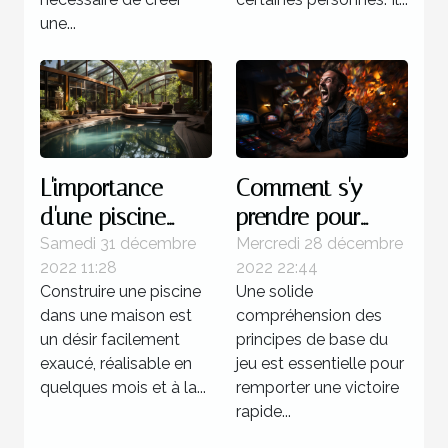
une...
L'importance
Comment s'y
d'une piscine
prendre pour
dans une maison
gagner d'une
Samedi 31 décembre
Mercredi 28 décembre
2022 11:28
2022 22:44
manière certaine
Construire une piscine
Une solide
au multi ?
dans une maison est
compréhension des
un désir facilement
principes de base du
exaucé, réalisable en
jeu est essentielle pour
quelques mois et à la...
remporter une victoire
rapide...