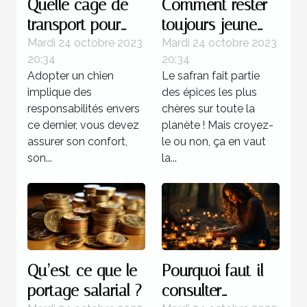
Quelle cage de
Comment rester
transport pour
toujours jeune
chien est plus
grâce au safran ?
Mardi 24 octobre 2023
Mardi 24 octobre 2023
20:34
20:34
recommandée ?
Adopter un chien
Le safran fait partie
implique des
des épices les plus
responsabilités envers
chères sur toute la
ce dernier, vous devez
planète ! Mais croyez-
assurer son confort,
le ou non, ça en vaut
son...
la...
Qu’est-ce que le
Pourquoi faut-il
portage salarial ?
consulter