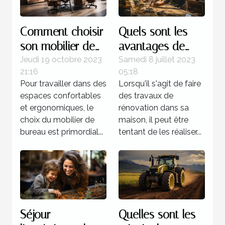
Comment choisir
Quels sont les
son mobilier de
avantages de
bureau ?
faire recours à un
Jeudi 19 octobre 2023
Samedi 8 juillet 2023
21:16
05:18
expert pour la
Pour travailler dans des
Lorsqu'il s'agit de faire
rénovation de sa
espaces confortables
des travaux de
maison ?
et ergonomiques, le
rénovation dans sa
choix du mobilier de
maison, il peut être
bureau est primordial...
tentant de les réaliser...
Séjour
Quelles sont les