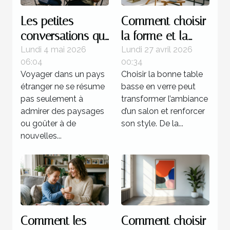
Les petites
Comment choisir
conversations qui
la forme et la
transforment
couleur de votre
Lundi 4 mai 2026
Lundi 27 avril 2026
06:04
00:34
l’expérience d’un
table basse en
Voyager dans un pays
Choisir la bonne table
pays
verre ?
étranger ne se résume
basse en verre peut
pas seulement à
transformer l’ambiance
admirer des paysages
d’un salon et renforcer
ou goûter à de
son style. De la...
nouvelles...
Comment les
Comment choisir