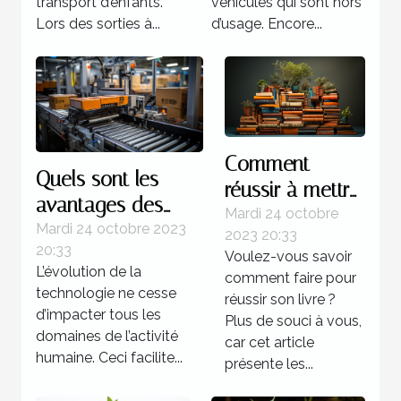
transport d’enfants.
véhicules qui sont hors
Lors des sorties à...
d’usage. Encore...
Comment
Quels sont les
réussir à mettre
avantages des
au point un
Mardi 24 octobre
systèmes
Mardi 24 octobre 2023
2023 20:33
livre ?
20:33
d’automatisations ?
Voulez-vous savoir
L’évolution de la
comment faire pour
technologie ne cesse
réussir son livre ?
d’impacter tous les
Plus de souci à vous,
domaines de l’activité
car cet article
humaine. Ceci facilite...
présente les...