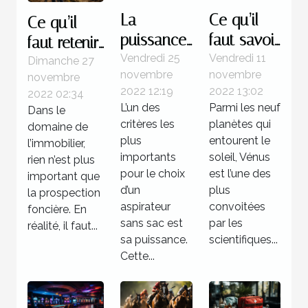
La
Ce qu’il
Ce qu’il
puissance
faut savoir
faut retenir
d’un
de la
Vendredi 25
Vendredi 11
à propos
Dimanche 27
novembre
novembre
novembre
aspirateur
planète
des
2022 12:19
2022 13:02
2022 02:34
sans sac
Vénus
logiciels de
L’un des
Parmi les neuf
Dans le
prospection
critères les
planètes qui
domaine de
foncière
plus
entourent le
l’immobilier,
importants
soleil, Vénus
rien n’est plus
pour le choix
est l’une des
important que
d’un
plus
la prospection
aspirateur
convoitées
foncière. En
sans sac est
par les
réalité, il faut...
sa puissance.
scientifiques...
Cette...