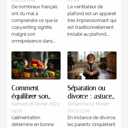
atout commercial
plafond
De nombreux français
Le ventilateur de
?
ont du mal à
plafond est un appareil
comprendre ce que le
très impressionnant qui
copywriting signifie,
est traditionnellement
malgré son
installé au plafond...
omniprésence dans...
Comment
Séparation ou
équilibrer son
divorce : astuces
alimentation ?
pour atténuer la
Samedi 18 février 2023
Dimanche 12 février
19:50
2023 13:20
souffrance des
L’alimentation
En instance de divorce,
enfants
détermine en bonne
les parents s’inquiètent