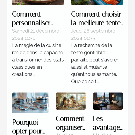
Comment
Comment choisir
personnaliser
la meilleure tente
votre gravlax à la
gonflable pour
Samedi 21 décembre
Jeudi 26 septembre
2024 11:30
2024 01:35
betterave avec
votre prochain
La magie de la cuisine
La recherche de la
des épices
événement
réside dans la capacité
tente gonflable
locales
à transformer des plats
parfaite peut s'avérer
classiques en
aussi stimulante
créations...
qu'enthousiasmante.
Que ce soit...
Comment
Les
Pourquoi
organiser
avantages
opter pour