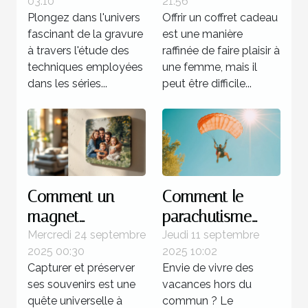
03:10
21:56
utilisées dans les
chaque type de
Plongez dans l'univers
Offrir un coffret cadeau
séries célèbres de
femme ?
fascinant de la gravure
est une manière
Picasso
à travers l'étude des
raffinée de faire plaisir à
techniques employées
une femme, mais il
dans les séries...
peut être difficile...
Comment un
Comment le
magnet
parachutisme
personnalisé peut
peut transformer
Mercredi 24 septembre
Jeudi 11 septembre
2025 00:30
2025 10:02
capturer vos
votre perception
Capturer et préserver
Envie de vivre des
souvenirs
des vacances ?
ses souvenirs est une
vacances hors du
uniques ?
quête universelle à
commun ? Le