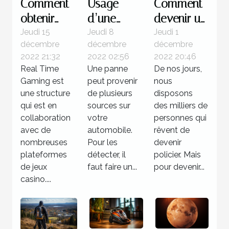
Comment
Usage
Comment
obtenir
d’une
devenir un
des
valise
policier ?
Jeudi 15
Jeudi 8
Jeudi 1
décembre
décembre
décembre
jackpots
diagnostic
2022 21:32
2022 02:56
2022 20:46
sur Real
: Quelle
Real Time
Une panne
De nos jours,
Time
utilité pour
Gaming est
peut provenir
nous
Gaming ?
votre
une structure
de plusieurs
disposons
qui est en
voiture ?
sources sur
des milliers de
collaboration
votre
personnes qui
avec de
automobile.
rêvent de
nombreuses
Pour les
devenir
plateformes
détecter, il
policier. Mais
de jeux
faut faire un...
pour devenir...
casino....