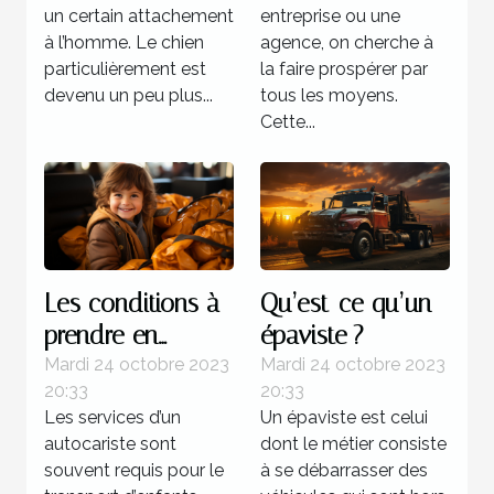
un certain attachement
entreprise ou une
à l’homme. Le chien
agence, on cherche à
particulièrement est
la faire prospérer par
devenu un peu plus...
tous les moyens.
Cette...
Les conditions à
Qu’est-ce qu’un
prendre en
épaviste ?
compte lors d’un
Mardi 24 octobre 2023
Mardi 24 octobre 2023
20:33
20:33
transport
Les services d’un
Un épaviste est celui
d’enfants
autocariste sont
dont le métier consiste
souvent requis pour le
à se débarrasser des