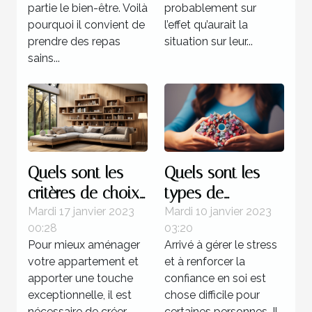
partie le bien-être. Voilà
probablement sur
pourquoi il convient de
l’effet qu’aurait la
prendre des repas
situation sur leur...
sains...
Quels sont les
Quels sont les
critères de choix
types de
d’une étagère
formation pour
Mardi 17 janvier 2023
Mardi 10 janvier 2023
00:28
03:20
murale à livres ?
devenir un
Pour mieux aménager
Arrivé à gérer le stress
sophrologue ?
votre appartement et
et à renforcer la
apporter une touche
confiance en soi est
exceptionnelle, il est
chose difficile pour
nécessaire de créer
certaines personnes. Il...