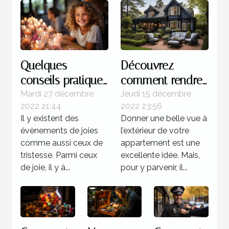
Quelques
Découvrez
conseils pratiques
comment rendre
pour réussir
magnifique
Mardi 27 décembre
Jeudi 15 décembre
2022 21:44
2022 23:56
l'organisation d'un
l’extérieur de
Il y existent des
Donner une belle vue à
anniversaire
votre maison
évènements de joies
l’extérieur de votre
comme aussi ceux de
appartement est une
tristesse. Parmi ceux
excellente idée. Mais,
de joie, il y à...
pour y parvenir, il...