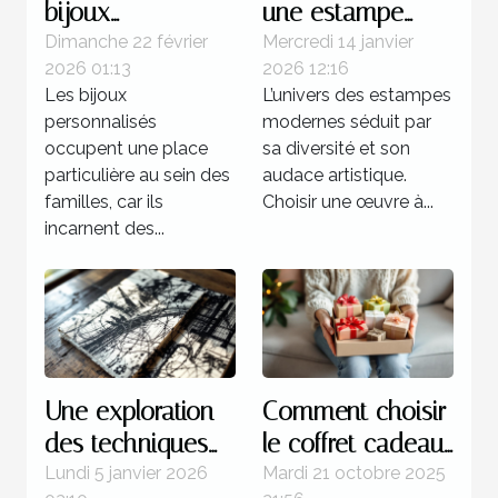
bijoux
une estampe
personnalisés
moderne pour
Dimanche 22 février
Mercredi 14 janvier
2026 01:13
2026 12:16
renforcent les
votre collection ?
Les bijoux
L’univers des estampes
liens familiaux ?
personnalisés
modernes séduit par
occupent une place
sa diversité et son
particulière au sein des
audace artistique.
familles, car ils
Choisir une œuvre à...
incarnent des...
Une exploration
Comment choisir
des techniques
le coffret cadeau
de gravure
idéal pour
Lundi 5 janvier 2026
Mardi 21 octobre 2025