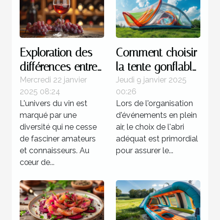
Exploration des
Comment choisir
différences entre
la tente gonflable
les vins de la rive
idéale pour vos
Mercredi 22 janvier
Jeudi 9 janvier 2025
2025 08:24
00:26
gauche et de la
événements
L'univers du vin est
Lors de l'organisation
rive droite
marqué par une
d'événements en plein
diversité qui ne cesse
air, le choix de l'abri
de fasciner amateurs
adéquat est primordial
et connaisseurs. Au
pour assurer le...
cœur de...