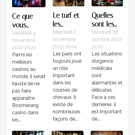
Le turf et
Quelles
Ce que
les
sont les
vous
courses
étapes à
Mercredi 2
Vendredi 28
devez
Vendredi 4
novembre
octobre 2022
novembre
hippiques
suivre face
savoir sur
2022 18:04
22:22
2022 16:20
à une
Boomerang
Les paris ont
Les situations
Parmi les
situation
casino
toujours joué
d’urgence
meilleurs
d’urgence
un rôle
médicale
casinos au
important
médicale
sont
monde, il serait
dans les
alarmantes et
injuste de ne
?
courses de
délicates.
pas faire
chevaux. Il
Face à ces
apparaître
existe de
dernières, il
Boomerang
nombreuses
est important
casino dans
façons de...
de...
les...