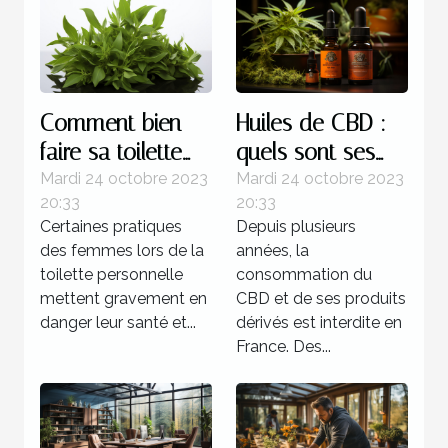
Comment bien
Huiles de CBD :
faire sa toilette
quels sont ses
intime ?
bienfaits sur
Mardi 24 octobre 2023
Mardi 24 octobre 2023
20:33
20:33
l’organisme ?
Certaines pratiques
Depuis plusieurs
des femmes lors de la
années, la
toilette personnelle
consommation du
mettent gravement en
CBD et de ses produits
danger leur santé et...
dérivés est interdite en
France. Des...