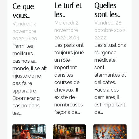
Le turf et
Quelles
Ce que
les
sont les
vous
courses
étapes à
Mercredi 2
Vendredi 28
devez
Vendredi 4
novembre
octobre 2022
novembre
hippiques
suivre face
savoir sur
2022 18:04
22:22
2022 16:20
à une
Boomerang
Les paris ont
Les situations
Parmi les
situation
casino
toujours joué
d’urgence
meilleurs
d’urgence
un rôle
médicale
casinos au
important
médicale
sont
monde, il serait
dans les
alarmantes et
injuste de ne
?
courses de
délicates.
pas faire
chevaux. Il
Face à ces
apparaître
existe de
dernières, il
Boomerang
nombreuses
est important
casino dans
façons de...
de...
les...