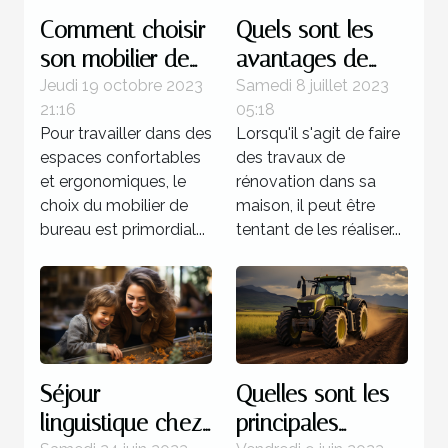
Comment choisir
Quels sont les
son mobilier de
avantages de
bureau ?
faire recours à un
Jeudi 19 octobre 2023
Samedi 8 juillet 2023
21:16
05:18
expert pour la
Pour travailler dans des
Lorsqu'il s'agit de faire
rénovation de sa
espaces confortables
des travaux de
maison ?
et ergonomiques, le
rénovation dans sa
choix du mobilier de
maison, il peut être
bureau est primordial...
tentant de les réaliser...
Séjour
Quelles sont les
linguistique chez
principales