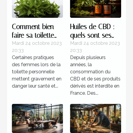
Comment bien
Huiles de CBD :
faire sa toilette
quels sont ses
intime ?
bienfaits sur
Mardi 24 octobre 2023
Mardi 24 octobre 2023
20:33
20:33
l’organisme ?
Certaines pratiques
Depuis plusieurs
des femmes lors de la
années, la
toilette personnelle
consommation du
mettent gravement en
CBD et de ses produits
danger leur santé et...
dérivés est interdite en
France. Des...