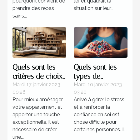
pourquoi il convient de
l’effet qu’aurait la
prendre des repas
situation sur leur...
sains...
Quels sont les
Quels sont les
critères de choix
types de
d’une étagère
formation pour
Mardi 17 janvier 2023
Mardi 10 janvier 2023
00:28
03:20
murale à livres ?
devenir un
Pour mieux aménager
Arrivé à gérer le stress
sophrologue ?
votre appartement et
et à renforcer la
apporter une touche
confiance en soi est
exceptionnelle, il est
chose difficile pour
nécessaire de créer
certaines personnes. Il...
une...