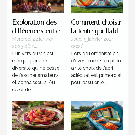
Exploration des
Comment choisir
différences entre
la tente gonflable
les vins de la rive
idéale pour vos
Mercredi 22 janvier
Jeudi 9 janvier 2025
2025 08:24
00:26
gauche et de la
événements
L'univers du vin est
Lors de l'organisation
rive droite
marqué par une
d'événements en plein
diversité qui ne cesse
air, le choix de l'abri
de fasciner amateurs
adéquat est primordial
et connaisseurs. Au
pour assurer le...
cœur de...