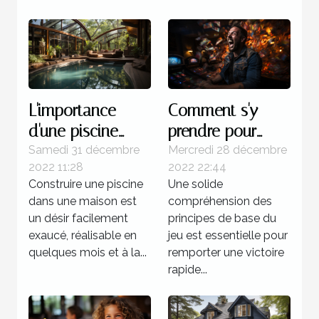
L'importance
Comment s'y
d'une piscine
prendre pour
dans une maison
gagner d'une
Samedi 31 décembre
Mercredi 28 décembre
2022 11:28
2022 22:44
manière certaine
Construire une piscine
Une solide
au multi ?
dans une maison est
compréhension des
un désir facilement
principes de base du
exaucé, réalisable en
jeu est essentielle pour
quelques mois et à la...
remporter une victoire
rapide...