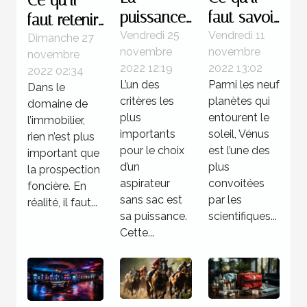
Ce qu’il
puissance
faut savoir
faut retenir
d’un
de la
Vendredi 25
Vendredi 11
à propos
Dimanche 27
novembre
novembre
novembre
aspirateur
planète
des
2022 12:19
2022 13:02
2022 02:34
sans sac
Vénus
logiciels de
L’un des
Parmi les neuf
Dans le
prospection
critères les
planètes qui
domaine de
foncière
plus
entourent le
l’immobilier,
importants
soleil, Vénus
rien n’est plus
pour le choix
est l’une des
important que
d’un
plus
la prospection
aspirateur
convoitées
foncière. En
sans sac est
par les
réalité, il faut...
sa puissance.
scientifiques...
Cette...