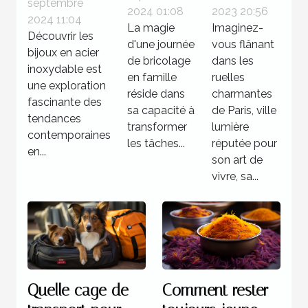
journée
séjourner
septembre
en acier
2024 01:08
2023 20:56
de
dans un
2024 11:04
inoxydable
La magie
Imaginez-
Découvrir les
bricolage
hôtel 3
d'une journée
vous flânant
?
bijoux en acier
familiale
étoiles à
de bricolage
dans les
inoxydable est
réussie
en famille
Paris
ruelles
une exploration
réside dans
charmantes
fascinante des
sa capacité à
de Paris, ville
tendances
transformer
lumière
contemporaines
les tâches...
réputée pour
en...
son art de
vivre, sa...
Quelle cage de
Comment rester