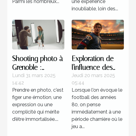
Parmi les nombreux...
une expérience
inoubliable, loin des...
Shooting photo à
Exploration de
Grenoble :
l'influence des
immortalisez vos
stratégies
Lundi 31 mars 2025
Jeudi 20 mars 2025
14:42
05:44
moments avec
offensives dans
Prendre en photo, c'est
Lorsque l'on évoque le
un professionnel
le football des
figer une émotion, une
football des années
années 80
expression ou une
80, on pense
complicité qui mérite
immédiatement à une
d’être immortalisée....
période charnière où le
jeu a...