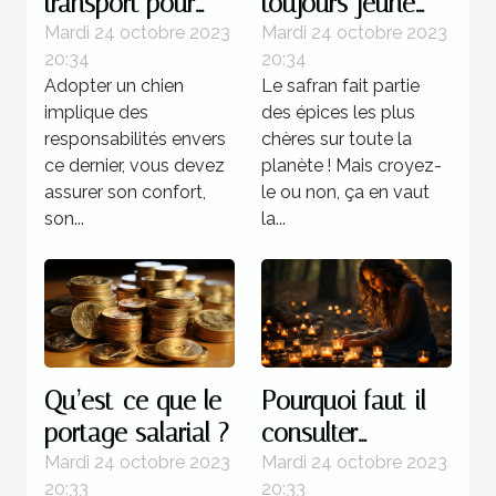
transport pour
toujours jeune
chien est plus
grâce au safran ?
Mardi 24 octobre 2023
Mardi 24 octobre 2023
20:34
20:34
recommandée ?
Adopter un chien
Le safran fait partie
implique des
des épices les plus
responsabilités envers
chères sur toute la
ce dernier, vous devez
planète ! Mais croyez-
assurer son confort,
le ou non, ça en vaut
son...
la...
Qu’est-ce que le
Pourquoi faut-il
portage salarial ?
consulter
l’horoscope ?
Mardi 24 octobre 2023
Mardi 24 octobre 2023
20:33
20:33