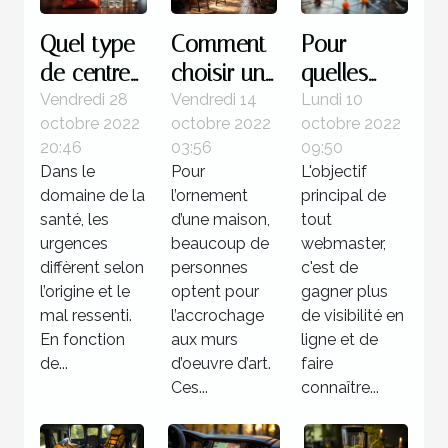
Quel type
Comment
Pour
de centre
choisir un
quelles
pour une
tableau
raisons
Vendredi 28
Vendredi 14
Lundi 10
octobre 2022
octobre 2022
octobre 2022
urgence
d’art ?
utiliser la
20:46
03:56
09:50
médicale ?
méthode
Dans le
Pour
L'objectif
de
domaine de la
l’ornement
principal de
netlinking
santé, les
d’une maison,
tout
urgences
beaucoup de
?
webmaster,
diffèrent selon
personnes
c'est de
l’origine et le
optent pour
gagner plus
mal ressenti.
l’accrochage
de visibilité en
En fonction
aux murs
ligne et de
de...
d’oeuvre d’art.
faire
Ces...
connaître...