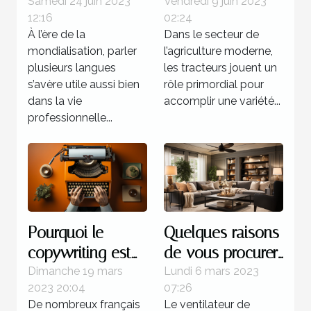
un professeur : 4
marques de
Samedi 24 juin 2023
Vendredi 9 juin 2023
12:16
02:24
bonnes raisons
tracteurs
À l’ère de la
Dans le secteur de
d’opter pour ce
agricoles
mondialisation, parler
l’agriculture moderne,
programme
disponibles sur le
plusieurs langues
les tracteurs jouent un
marché ?
s’avère utile aussi bien
rôle primordial pour
dans la vie
accomplir une variété...
professionnelle...
Pourquoi le
Quelques raisons
copywriting est
de vous procurer
votre meilleur
un ventilateur de
Dimanche 19 mars
Lundi 6 mars 2023
2023 20:04
07:26
atout commercial
plafond
De nombreux français
Le ventilateur de