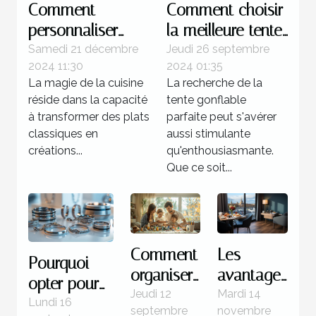
Comment
Comment choisir
personnaliser
la meilleure tente
votre gravlax à la
gonflable pour
Samedi 21 décembre
Jeudi 26 septembre
2024 11:30
2024 01:35
betterave avec
votre prochain
La magie de la cuisine
La recherche de la
des épices
événement
réside dans la capacité
tente gonflable
locales
à transformer des plats
parfaite peut s'avérer
classiques en
aussi stimulante
créations...
qu'enthousiasmante.
Que ce soit...
Comment
Les
Pourquoi
organiser
avantages
opter pour
une
de
Jeudi 12
Mardi 14
des bijoux
Lundi 16
septembre
novembre