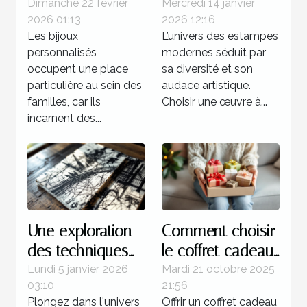
personnalisés
moderne pour
Dimanche 22 février
Mercredi 14 janvier
2026 01:13
2026 12:16
renforcent les
votre collection ?
Les bijoux
L’univers des estampes
liens familiaux ?
personnalisés
modernes séduit par
occupent une place
sa diversité et son
particulière au sein des
audace artistique.
familles, car ils
Choisir une œuvre à...
incarnent des...
Une exploration
Comment choisir
des techniques
le coffret cadeau
de gravure
idéal pour
Lundi 5 janvier 2026
Mardi 21 octobre 2025
03:10
21:56
utilisées dans les
chaque type de
Plongez dans l'univers
Offrir un coffret cadeau