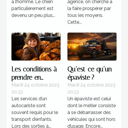
à l’homme. Le chien
agence, on cherche à
particulièrement est
la faire prospérer par
devenu un peu plus...
tous les moyens.
Cette...
Les conditions à
Qu’est-ce qu’un
prendre en
épaviste ?
compte lors d’un
Mardi 24 octobre 2023
Mardi 24 octobre 2023
20:33
20:33
transport
Les services d’un
Un épaviste est celui
d’enfants
autocariste sont
dont le métier consiste
souvent requis pour le
à se débarrasser des
transport d’enfants.
véhicules qui sont hors
Lors des sorties à...
d’usage. Encore...