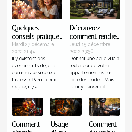
Quelques
Découvrez
conseils pratiques
comment rendre
pour réussir
magnifique
Mardi 27 décembre
Jeudi 15 décembre
2022 21:44
2022 23:56
l'organisation d'un
l’extérieur de
Il y existent des
Donner une belle vue à
anniversaire
votre maison
évènements de joies
l’extérieur de votre
comme aussi ceux de
appartement est une
tristesse. Parmi ceux
excellente idée. Mais,
de joie, il y à...
pour y parvenir, il...
Comment
Usage
Comment