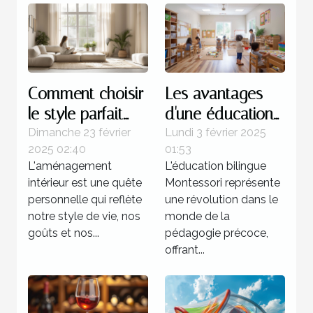
Comment choisir
Les avantages
le style parfait
d'une éducation
pour votre
bilingue
Dimanche 23 février
Lundi 3 février 2025
2025 02:40
01:53
aménagement
Montessori dès la
L'aménagement
L'éducation bilingue
intérieur
petite enfance
intérieur est une quête
Montessori représente
personnelle qui reflète
une révolution dans le
notre style de vie, nos
monde de la
goûts et nos...
pédagogie précoce,
offrant...