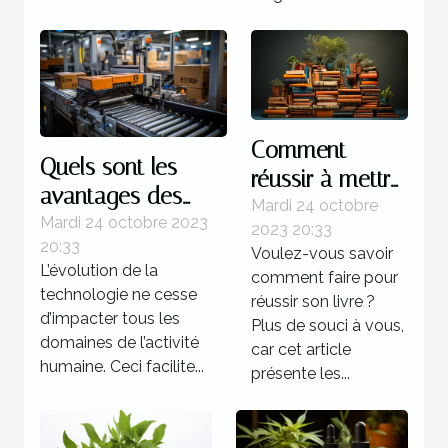
Comment
Quels sont les
réussir à mettre
avantages des
au point un
Mardi 24 octobre
systèmes
Mardi 24 octobre 2023
2023 20:33
livre ?
20:33
d’automatisations ?
Voulez-vous savoir
L’évolution de la
comment faire pour
technologie ne cesse
réussir son livre ?
d’impacter tous les
Plus de souci à vous,
domaines de l’activité
car cet article
humaine. Ceci facilite...
présente les...