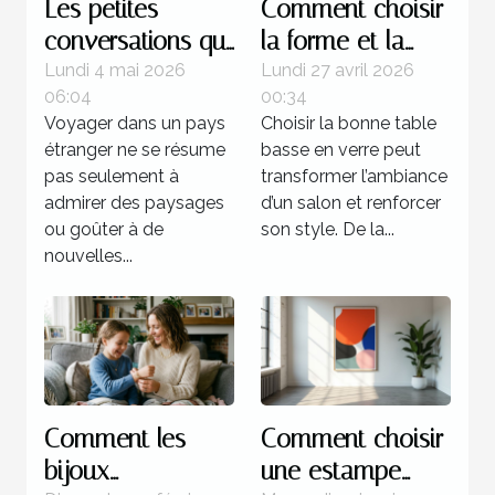
Les petites
Comment choisir
conversations qui
la forme et la
transforment
couleur de votre
Lundi 4 mai 2026
Lundi 27 avril 2026
06:04
00:34
l’expérience d’un
table basse en
Voyager dans un pays
Choisir la bonne table
pays
verre ?
étranger ne se résume
basse en verre peut
pas seulement à
transformer l’ambiance
admirer des paysages
d’un salon et renforcer
ou goûter à de
son style. De la...
nouvelles...
Comment les
Comment choisir
bijoux
une estampe