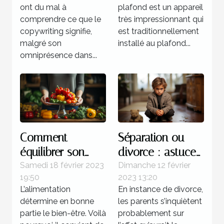
?
ont du mal à
plafond est un appareil
comprendre ce que le
très impressionnant qui
copywriting signifie,
est traditionnellement
malgré son
installé au plafond...
omniprésence dans...
Comment
Séparation ou
équilibrer son
divorce : astuces
alimentation ?
pour atténuer la
Samedi 18 février 2023
Dimanche 12 février
19:50
2023 13:20
souffrance des
L’alimentation
En instance de divorce,
enfants
détermine en bonne
les parents s’inquiètent
partie le bien-être. Voilà
probablement sur