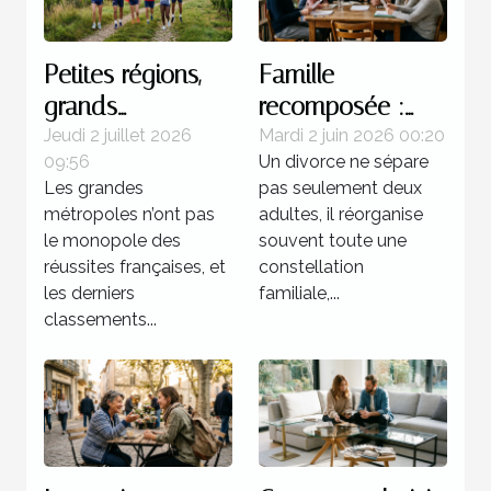
Petites régions,
Famille
grands
recomposée :
champions : une
quels enjeux
Jeudi 2 juillet 2026
Mardi 2 juin 2026 00:20
09:56
Un divorce ne sépare
réalité française
juridiques après
Les grandes
pas seulement deux
une séparation ?
métropoles n’ont pas
adultes, il réorganise
le monopole des
souvent toute une
réussites françaises, et
constellation
les derniers
familiale,...
classements...