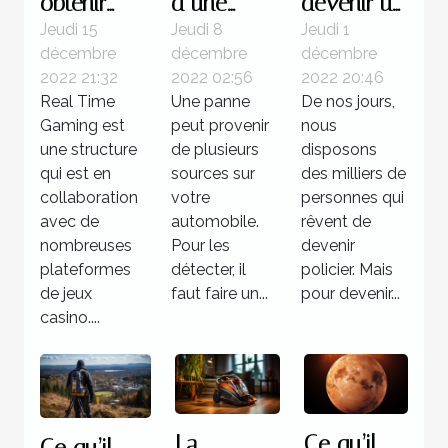
obtenir
d’une
devenir un
des
valise
policier ?
Jeudi 15
Jeudi 8
Jeudi 1
décembre
décembre
décembre
jackpots
diagnostic
2022 21:32
2022 02:56
2022 20:46
sur Real
: Quelle
Real Time
Une panne
De nos jours,
Time
utilité pour
Gaming est
peut provenir
nous
Gaming ?
votre
une structure
de plusieurs
disposons
qui est en
voiture ?
sources sur
des milliers de
collaboration
votre
personnes qui
avec de
automobile.
rêvent de
nombreuses
Pour les
devenir
plateformes
détecter, il
policier. Mais
de jeux
faut faire un...
pour devenir...
casino....
La
Ce qu’il