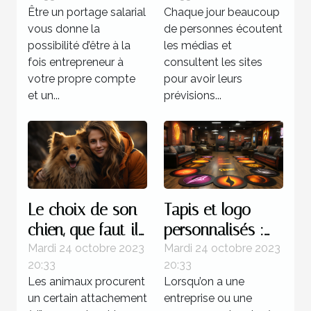
Être un portage salarial
Chaque jour beaucoup
vous donne la
de personnes écoutent
possibilité d’être à la
les médias et
fois entrepreneur à
consultent les sites
votre propre compte
pour avoir leurs
et un...
prévisions...
Le choix de son
Tapis et logo
chien, que faut-il
personnalisés :
savoir ?
parlons-en !
Mardi 24 octobre 2023
Mardi 24 octobre 2023
20:33
20:33
Les animaux procurent
Lorsqu’on a une
un certain attachement
entreprise ou une