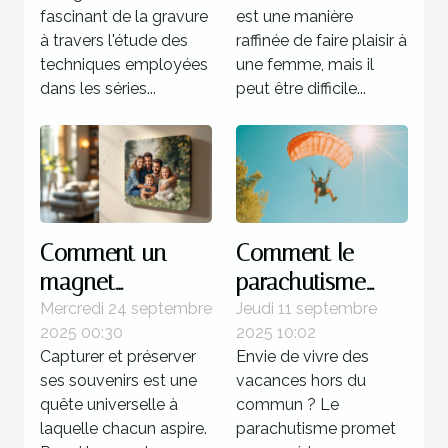
séries célèbres de
femme ?
fascinant de la gravure
est une manière
Picasso
à travers l'étude des
raffinée de faire plaisir à
techniques employées
une femme, mais il
dans les séries...
peut être difficile...
Comment un
Comment le
magnet
parachutisme
personnalisé peut
peut transformer
Mercredi 24 septembre
Jeudi 11 septembre
2025 00:30
2025 10:02
capturer vos
votre perception
Capturer et préserver
Envie de vivre des
souvenirs
des vacances ?
ses souvenirs est une
vacances hors du
uniques ?
quête universelle à
commun ? Le
laquelle chacun aspire.
parachutisme promet