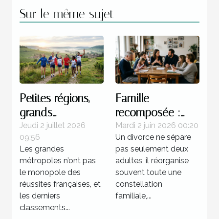
Sur le même sujet
Petites régions,
Famille
grands
recomposée :
champions : une
quels enjeux
Jeudi 2 juillet 2026
Mardi 2 juin 2026 00:20
09:56
Un divorce ne sépare
réalité française
juridiques après
Les grandes
pas seulement deux
une séparation ?
métropoles n’ont pas
adultes, il réorganise
le monopole des
souvent toute une
réussites françaises, et
constellation
les derniers
familiale,...
classements...