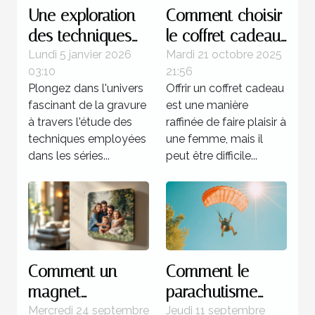
Une exploration
Comment choisir
des techniques
le coffret cadeau
de gravure
idéal pour
Lundi 5 janvier 2026
Mardi 21 octobre 2025
03:10
21:56
utilisées dans les
chaque type de
Plongez dans l'univers
Offrir un coffret cadeau
séries célèbres de
femme ?
fascinant de la gravure
est une manière
Picasso
à travers l'étude des
raffinée de faire plaisir à
techniques employées
une femme, mais il
dans les séries...
peut être difficile...
Comment un
Comment le
magnet
parachutisme
personnalisé peut
peut transformer
Mercredi 24 septembre
Jeudi 11 septembre