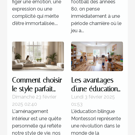
figer une émotion, une
football des années
années 80
expression ou une
80, on pense
complicité qui mérite
immédiatement à une
d’être immortalisée....
période charnière où le
jeu a...
Comment choisir
Les avantages
le style parfait
d'une éducation
pour votre
bilingue
Dimanche 23 février
Lundi 3 février 2025
2025 02:40
01:53
aménagement
Montessori dès la
L'aménagement
L'éducation bilingue
intérieur
petite enfance
intérieur est une quête
Montessori représente
personnelle qui reflète
une révolution dans le
notre style de vie, nos
monde de la