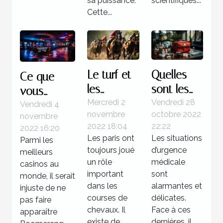
sa puissance.
scientifiques...
Cette...
Le turf et
Quelles
Ce que
les
sont les
vous
courses
étapes à
Mercredi 2
Vendredi 28
devez
Vendredi 4
novembre
octobre 2022
novembre
hippiques
suivre face
savoir sur
2022 18:04
22:22
2022 16:20
à une
Boomerang
Les paris ont
Les situations
Parmi les
situation
casino
toujours joué
d’urgence
meilleurs
d’urgence
un rôle
médicale
casinos au
important
médicale
sont
monde, il serait
dans les
alarmantes et
injuste de ne
?
courses de
délicates.
pas faire
chevaux. Il
Face à ces
apparaître
existe de
dernières, il