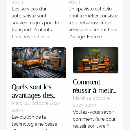
20:33
20:33
transport
Les services d’un
Un épaviste est celui
d’enfants
autocariste sont
dont le métier consiste
souvent requis pour le
à se débarrasser des
transport d’enfants.
véhicules qui sont hors
Lors des sorties à...
d’usage. Encore...
Comment
Quels sont les
réussir à mettre
avantages des
au point un
Mardi 24 octobre
systèmes
Mardi 24 octobre 2023
2023 20:33
livre ?
20:33
d’automatisations ?
Voulez-vous savoir
L’évolution de la
comment faire pour
technologie ne cesse
réussir son livre ?