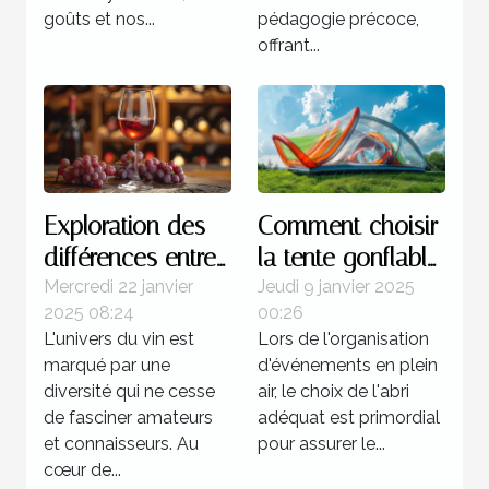
goûts et nos...
pédagogie précoce,
offrant...
Exploration des
Comment choisir
différences entre
la tente gonflable
les vins de la rive
idéale pour vos
Mercredi 22 janvier
Jeudi 9 janvier 2025
2025 08:24
00:26
gauche et de la
événements
L'univers du vin est
Lors de l'organisation
rive droite
marqué par une
d'événements en plein
diversité qui ne cesse
air, le choix de l'abri
de fasciner amateurs
adéquat est primordial
et connaisseurs. Au
pour assurer le...
cœur de...