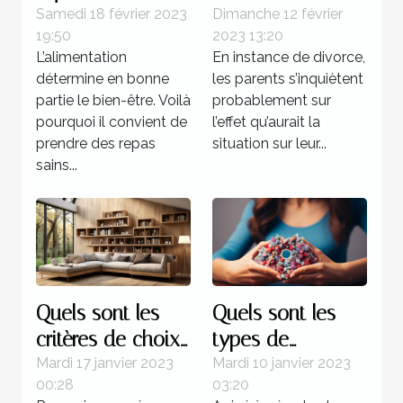
alimentation ?
pour atténuer la
Samedi 18 février 2023
Dimanche 12 février
19:50
2023 13:20
souffrance des
L’alimentation
En instance de divorce,
enfants
détermine en bonne
les parents s’inquiètent
partie le bien-être. Voilà
probablement sur
pourquoi il convient de
l’effet qu’aurait la
prendre des repas
situation sur leur...
sains...
Quels sont les
Quels sont les
critères de choix
types de
d’une étagère
formation pour
Mardi 17 janvier 2023
Mardi 10 janvier 2023
00:28
03:20
murale à livres ?
devenir un