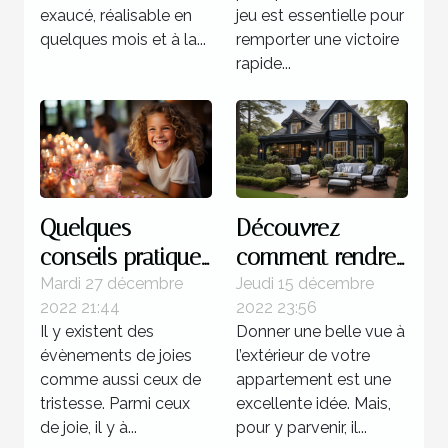
exaucé, réalisable en
jeu est essentielle pour
quelques mois et à la...
remporter une victoire
rapide...
Quelques
Découvrez
conseils pratiques
comment rendre
pour réussir
magnifique
Mardi 27 décembre
Jeudi 15 décembre
2022 21:44
2022 23:56
l'organisation d'un
l’extérieur de
Il y existent des
Donner une belle vue à
anniversaire
votre maison
évènements de joies
l’extérieur de votre
comme aussi ceux de
appartement est une
tristesse. Parmi ceux
excellente idée. Mais,
de joie, il y à...
pour y parvenir, il...