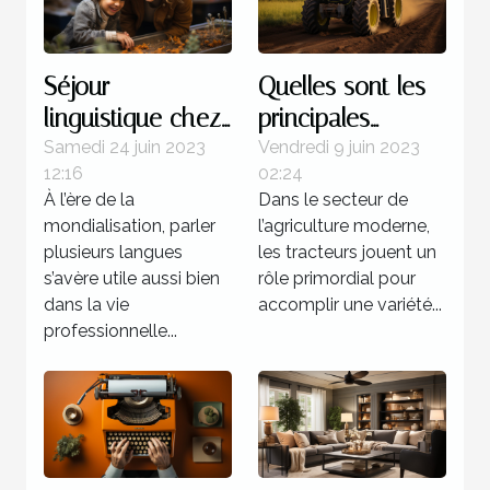
Séjour
Quelles sont les
linguistique chez
principales
un professeur : 4
marques de
Samedi 24 juin 2023
Vendredi 9 juin 2023
12:16
02:24
bonnes raisons
tracteurs
À l’ère de la
Dans le secteur de
d’opter pour ce
agricoles
mondialisation, parler
l’agriculture moderne,
programme
disponibles sur le
plusieurs langues
les tracteurs jouent un
marché ?
s’avère utile aussi bien
rôle primordial pour
dans la vie
accomplir une variété...
professionnelle...