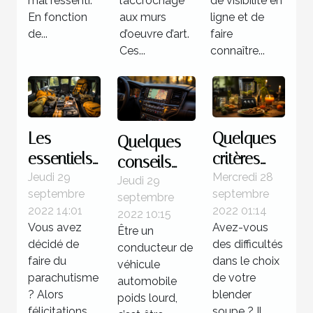
mal ressenti.
l’accrochage
de visibilité en
En fonction
aux murs
ligne et de
de...
d’oeuvre d’art.
faire
Ces...
connaître...
Les
Quelques
Quelques
essentiels
critères
conseils
à savoir
pour un
Jeudi 29
Mercredi 28
pour bien
Jeudi 29
septembre
septembre
du saut en
meilleur
septembre
faire le
2022 14:01
2022 01:14
2022 10:15
parachute
choix de
choix d’un
Vous avez
Avez-vous
Être un
blender
GPS pour
décidé de
des difficultés
conducteur de
soupe
un poids
faire du
dans le choix
véhicule
parachutisme
de votre
lourds
automobile
? Alors
blender
poids lourd,
félicitations,
soupe ? Il