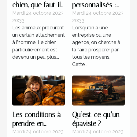
chien, que faut-il
personnalisés :
savoir ?
parlons-en !
Mardi 24 octobre 2023
Mardi 24 octobre 2023
20:33
20:33
Les animaux procurent
Lorsqu’on a une
un certain attachement
entreprise ou une
à l’homme. Le chien
agence, on cherche à
particulièrement est
la faire prospérer par
devenu un peu plus...
tous les moyens.
Cette...
Les conditions à
Qu’est-ce qu’un
prendre en
épaviste ?
compte lors d’un
Mardi 24 octobre 2023
Mardi 24 octobre 2023