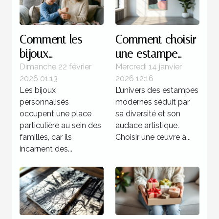
Comment les
Comment choisir
bijoux
une estampe
personnalisés
moderne pour
Dimanche 22 février
Mercredi 14 janvier
2026 01:13
2026 12:16
renforcent les
votre collection ?
Les bijoux
L’univers des estampes
liens familiaux ?
personnalisés
modernes séduit par
occupent une place
sa diversité et son
particulière au sein des
audace artistique.
familles, car ils
Choisir une œuvre à...
incarnent des...