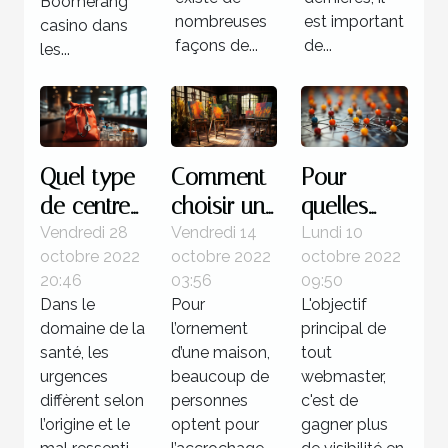
Boomerang
nombreuses
est important
casino dans
façons de...
de...
les...
Quel type
Comment
Pour
de centre
choisir un
quelles
pour une
tableau
raisons
Vendredi 28
Vendredi 14
Lundi 10
octobre 2022
octobre 2022
octobre 2022
urgence
d’art ?
utiliser la
20:46
03:56
09:50
médicale ?
méthode
Dans le
Pour
L'objectif
de
domaine de la
l’ornement
principal de
netlinking
santé, les
d’une maison,
tout
urgences
beaucoup de
?
webmaster,
diffèrent selon
personnes
c'est de
l’origine et le
optent pour
gagner plus