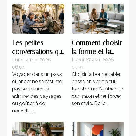
Les petites
Comment choisir
conversations qui
la forme et la
transforment
couleur de votre
Lundi 4 mai 2026
Lundi 27 avril 2026
06:04
00:34
l’expérience d’un
table basse en
Voyager dans un pays
Choisir la bonne table
pays
verre ?
étranger ne se résume
basse en verre peut
pas seulement à
transformer l’ambiance
admirer des paysages
d’un salon et renforcer
ou goûter à de
son style. De la...
nouvelles...