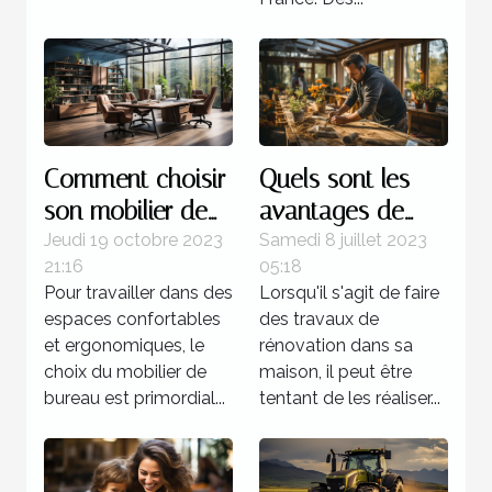
Comment choisir
Quels sont les
son mobilier de
avantages de
bureau ?
faire recours à un
Jeudi 19 octobre 2023
Samedi 8 juillet 2023
21:16
05:18
expert pour la
Pour travailler dans des
Lorsqu'il s'agit de faire
rénovation de sa
espaces confortables
des travaux de
maison ?
et ergonomiques, le
rénovation dans sa
choix du mobilier de
maison, il peut être
bureau est primordial...
tentant de les réaliser...