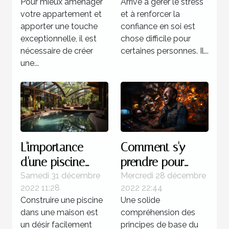
Pour mieux aménager
Arrivé à gérer le stress
sophrologue ?
votre appartement et
et à renforcer la
apporter une touche
confiance en soi est
exceptionnelle, il est
chose difficile pour
nécessaire de créer
certaines personnes. Il...
une...
L'importance
Comment s'y
d'une piscine
prendre pour
dans une maison
gagner d'une
Samedi 31 décembre
Mercredi 28 décembre
2022 11:28
2022 22:44
manière certaine
Construire une piscine
Une solide
au multi ?
dans une maison est
compréhension des
un désir facilement
principes de base du