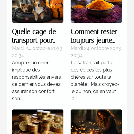
Quelle cage de
Comment rester
transport pour
toujours jeune
chien est plus
grâce au safran ?
Mardi 24 octobre 2023
Mardi 24 octobre 2023
20:34
20:34
recommandée ?
Adopter un chien
Le safran fait partie
implique des
des épices les plus
responsabilités envers
chères sur toute la
ce dernier, vous devez
planète ! Mais croyez-
assurer son confort,
le ou non, ça en vaut
son...
la...