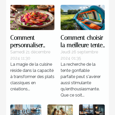
Comment
Comment choisir
personnaliser
la meilleure tente
votre gravlax à la
gonflable pour
Samedi 21 décembre
Jeudi 26 septembre
2024 11:30
2024 01:35
betterave avec
votre prochain
La magie de la cuisine
La recherche de la
des épices
événement
réside dans la capacité
tente gonflable
locales
à transformer des plats
parfaite peut s'avérer
classiques en
aussi stimulante
créations...
qu'enthousiasmante.
Que ce soit...