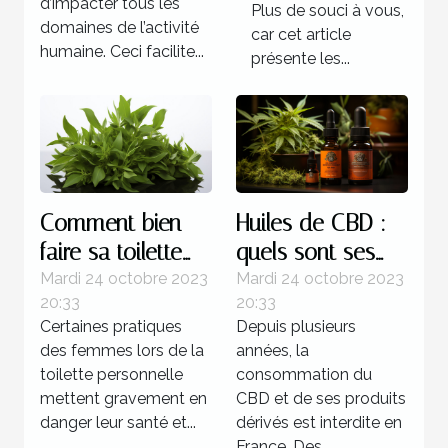
d’impacter tous les
Plus de souci à vous,
domaines de l’activité
car cet article
humaine. Ceci facilite...
présente les...
Comment bien
Huiles de CBD :
faire sa toilette
quels sont ses
intime ?
bienfaits sur
Mardi 24 octobre 2023
Mardi 24 octobre 2023
20:33
20:33
l’organisme ?
Certaines pratiques
Depuis plusieurs
des femmes lors de la
années, la
toilette personnelle
consommation du
mettent gravement en
CBD et de ses produits
danger leur santé et...
dérivés est interdite en
France. Des...