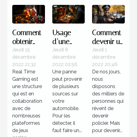
Comment
Usage
Comment
obtenir
d’une
devenir un
des
valise
policier ?
Jeudi 15
Jeudi 8
Jeudi 1
décembre
décembre
décembre
jackpots
diagnostic
2022 21:32
2022 02:56
2022 20:46
sur Real
: Quelle
Real Time
Une panne
De nos jours,
Time
utilité pour
Gaming est
peut provenir
nous
Gaming ?
votre
une structure
de plusieurs
disposons
qui est en
voiture ?
sources sur
des milliers de
collaboration
votre
personnes qui
avec de
automobile.
rêvent de
nombreuses
Pour les
devenir
plateformes
détecter, il
policier. Mais
de jeux
faut faire un...
pour devenir...