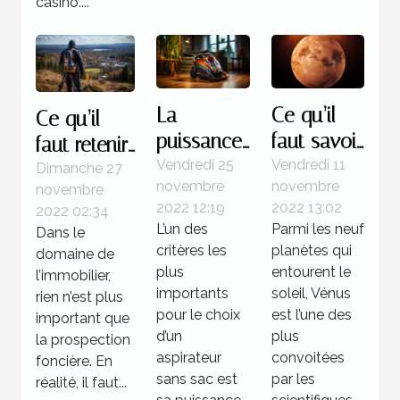
casino....
La
Ce qu’il
Ce qu’il
puissance
faut savoir
faut retenir
d’un
de la
Vendredi 25
Vendredi 11
à propos
Dimanche 27
novembre
novembre
novembre
aspirateur
planète
des
2022 12:19
2022 13:02
2022 02:34
sans sac
Vénus
logiciels de
L’un des
Parmi les neuf
Dans le
prospection
critères les
planètes qui
domaine de
foncière
plus
entourent le
l’immobilier,
importants
soleil, Vénus
rien n’est plus
pour le choix
est l’une des
important que
d’un
plus
la prospection
aspirateur
convoitées
foncière. En
sans sac est
par les
réalité, il faut...