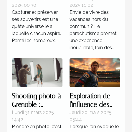
2025 00:30
2025 10:02
capturer vos
votre perception
Capturer et préserver
Envie de vivre des
souvenirs
des vacances ?
ses souvenirs est une
vacances hors du
uniques ?
quête universelle à
commun ? Le
laquelle chacun aspire.
parachutisme promet
Parmi les nombreux...
une expérience
inoubliable, loin des...
Shooting photo à
Exploration de
Grenoble :
l'influence des
immortalisez vos
stratégies
Lundi 31 mars 2025
Jeudi 20 mars 2025
14:42
05:44
moments avec
offensives dans
Prendre en photo, c'est
Lorsque l'on évoque le
un professionnel
le football des