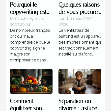
Pourquoi le
Quelques raisons
copywriting est
de vous procurer
votre meilleur
un ventilateur de
Dimanche 19 mars
Lundi 6 mars 2023
2023 20:04
07:26
atout commercial
plafond
De nombreux français
Le ventilateur de
?
ont du mal à
plafond est un appareil
comprendre ce que le
très impressionnant qui
copywriting signifie,
est traditionnellement
malgré son
installé au plafond...
omniprésence dans...
Comment
Séparation ou
équilibrer son
divorce : astuces