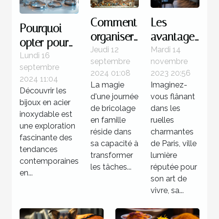
Comment
Les
Pourquoi
organiser
avantages
opter pour
une
de
Jeudi 12
Mardi 14
des bijoux
Lundi 16
septembre
novembre
journée
séjourner
septembre
en acier
2024 01:08
2023 20:56
de
dans un
2024 11:04
inoxydable
La magie
Imaginez-
Découvrir les
bricolage
hôtel 3
d'une journée
vous flânant
?
bijoux en acier
familiale
étoiles à
de bricolage
dans les
inoxydable est
réussie
en famille
Paris
ruelles
une exploration
réside dans
charmantes
fascinante des
sa capacité à
de Paris, ville
tendances
transformer
lumière
contemporaines
les tâches...
réputée pour
en...
son art de
vivre, sa...