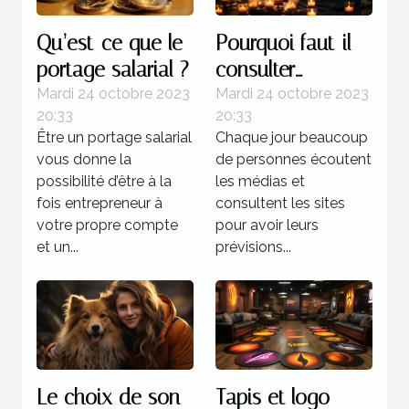
Qu’est-ce que le
Pourquoi faut-il
portage salarial ?
consulter
l’horoscope ?
Mardi 24 octobre 2023
Mardi 24 octobre 2023
20:33
20:33
Être un portage salarial
Chaque jour beaucoup
vous donne la
de personnes écoutent
possibilité d’être à la
les médias et
fois entrepreneur à
consultent les sites
votre propre compte
pour avoir leurs
et un...
prévisions...
Le choix de son
Tapis et logo