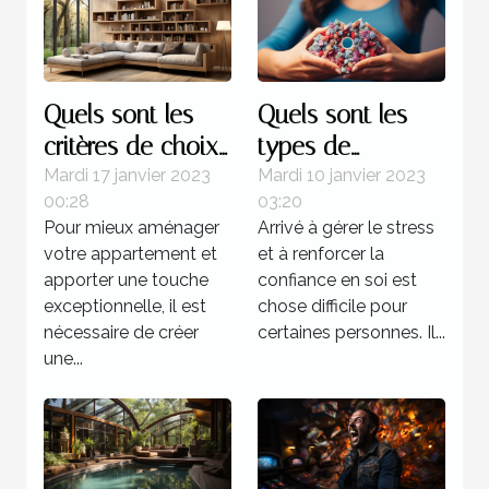
Quels sont les
Quels sont les
critères de choix
types de
d’une étagère
formation pour
Mardi 17 janvier 2023
Mardi 10 janvier 2023
00:28
03:20
murale à livres ?
devenir un
Pour mieux aménager
Arrivé à gérer le stress
sophrologue ?
votre appartement et
et à renforcer la
apporter une touche
confiance en soi est
exceptionnelle, il est
chose difficile pour
nécessaire de créer
certaines personnes. Il...
une...