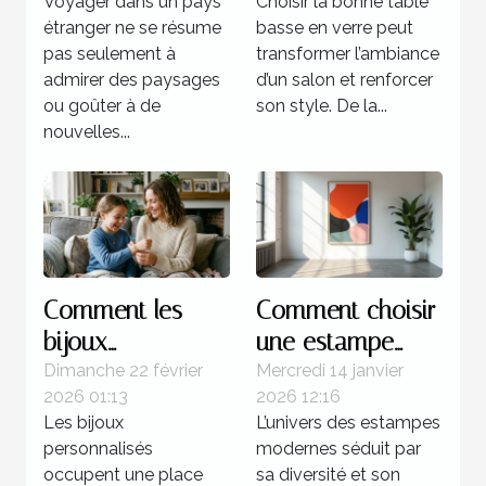
Voyager dans un pays
Choisir la bonne table
pays
verre ?
étranger ne se résume
basse en verre peut
pas seulement à
transformer l’ambiance
admirer des paysages
d’un salon et renforcer
ou goûter à de
son style. De la...
nouvelles...
Comment les
Comment choisir
bijoux
une estampe
personnalisés
moderne pour
Dimanche 22 février
Mercredi 14 janvier
2026 01:13
2026 12:16
renforcent les
votre collection ?
Les bijoux
L’univers des estampes
liens familiaux ?
personnalisés
modernes séduit par
occupent une place
sa diversité et son