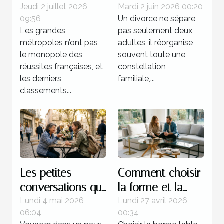
champions : une
quels enjeux
Jeudi 2 juillet 2026
Mardi 2 juin 2026 00:20
09:56
Un divorce ne sépare
réalité française
juridiques après
Les grandes
pas seulement deux
une séparation ?
métropoles n’ont pas
adultes, il réorganise
le monopole des
souvent toute une
réussites françaises, et
constellation
les derniers
familiale,...
classements...
Les petites
Comment choisir
conversations qui
la forme et la
transforment
couleur de votre
Lundi 4 mai 2026
Lundi 27 avril 2026
06:04
00:34
l’expérience d’un
table basse en