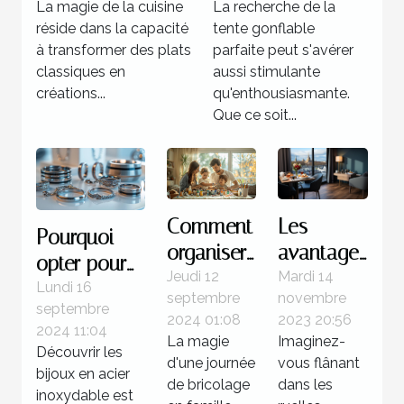
La magie de la cuisine
La recherche de la
des épices
événement
réside dans la capacité
tente gonflable
locales
à transformer des plats
parfaite peut s'avérer
classiques en
aussi stimulante
créations...
qu'enthousiasmante.
Que ce soit...
Comment
Les
Pourquoi
organiser
avantages
opter pour
une
de
Jeudi 12
Mardi 14
des bijoux
Lundi 16
septembre
novembre
journée
séjourner
septembre
en acier
2024 01:08
2023 20:56
de
dans un
2024 11:04
inoxydable
La magie
Imaginez-
Découvrir les
bricolage
hôtel 3
d'une journée
vous flânant
?
bijoux en acier
familiale
étoiles à
de bricolage
dans les
inoxydable est