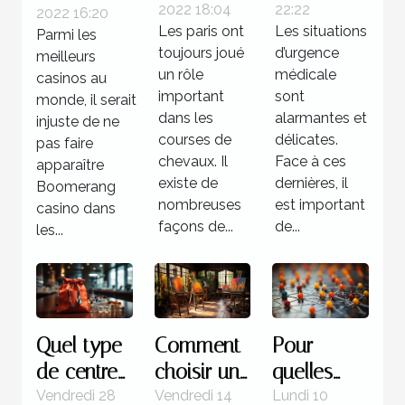
2022 18:04
22:22
2022 16:20
à une
Boomerang
Les paris ont
Les situations
Parmi les
situation
casino
toujours joué
d’urgence
meilleurs
d’urgence
un rôle
médicale
casinos au
important
médicale
sont
monde, il serait
dans les
alarmantes et
injuste de ne
?
courses de
délicates.
pas faire
chevaux. Il
Face à ces
apparaître
existe de
dernières, il
Boomerang
nombreuses
est important
casino dans
façons de...
de...
les...
Quel type
Comment
Pour
de centre
choisir un
quelles
pour une
tableau
raisons
Vendredi 28
Vendredi 14
Lundi 10