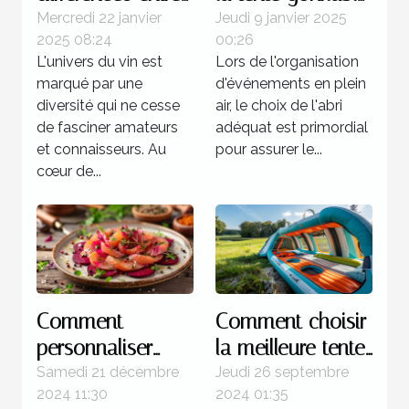
les vins de la rive
idéale pour vos
Mercredi 22 janvier
Jeudi 9 janvier 2025
2025 08:24
00:26
gauche et de la
événements
L'univers du vin est
Lors de l'organisation
rive droite
marqué par une
d'événements en plein
diversité qui ne cesse
air, le choix de l'abri
de fasciner amateurs
adéquat est primordial
et connaisseurs. Au
pour assurer le...
cœur de...
Comment
Comment choisir
personnaliser
la meilleure tente
votre gravlax à la
gonflable pour
Samedi 21 décembre
Jeudi 26 septembre
2024 11:30
2024 01:35
betterave avec
votre prochain