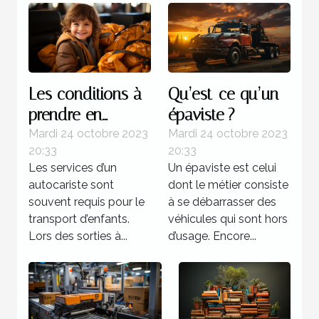
Les conditions à
Qu’est-ce qu’un
prendre en
épaviste ?
compte lors d’un
Mardi 24 octobre 2023
Mardi 24 octobre 2023
20:33
20:33
transport
Les services d’un
Un épaviste est celui
d’enfants
autocariste sont
dont le métier consiste
souvent requis pour le
à se débarrasser des
transport d’enfants.
véhicules qui sont hors
Lors des sorties à...
d’usage. Encore...