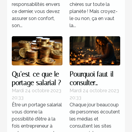
responsabilités envers
chères sur toute la
ce dernier, vous devez
planète ! Mais croyez-
assurer son confort,
le ou non, ça en vaut
son...
la...
Qu’est-ce que le
Pourquoi faut-il
portage salarial ?
consulter
l’horoscope ?
Mardi 24 octobre 2023
Mardi 24 octobre 2023
20:33
20:33
Être un portage salarial
Chaque jour beaucoup
vous donne la
de personnes écoutent
possibilité d’être à la
les médias et
fois entrepreneur à
consultent les sites