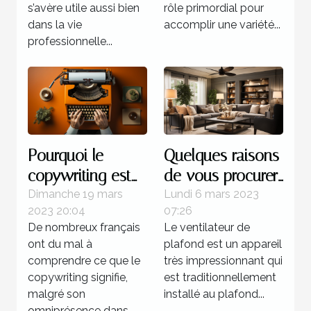
marché ?
s’avère utile aussi bien
rôle primordial pour
dans la vie
accomplir une variété...
professionnelle...
Pourquoi le
Quelques raisons
copywriting est
de vous procurer
votre meilleur
un ventilateur de
Dimanche 19 mars
Lundi 6 mars 2023
2023 20:04
07:26
atout commercial
plafond
De nombreux français
Le ventilateur de
?
ont du mal à
plafond est un appareil
comprendre ce que le
très impressionnant qui
copywriting signifie,
est traditionnellement
malgré son
installé au plafond...
omniprésence dans...