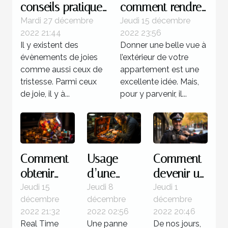
conseils pratiques
comment rendre
pour réussir
magnifique
Mardi 27 décembre
Jeudi 15 décembre
2022 21:44
2022 23:56
l'organisation d'un
l’extérieur de
Il y existent des
Donner une belle vue à
anniversaire
votre maison
évènements de joies
l’extérieur de votre
comme aussi ceux de
appartement est une
tristesse. Parmi ceux
excellente idée. Mais,
de joie, il y à...
pour y parvenir, il...
Comment
Usage
Comment
obtenir
d’une
devenir un
des
valise
policier ?
Jeudi 15
Jeudi 8
Jeudi 1
décembre
décembre
décembre
jackpots
diagnostic
2022 21:32
2022 02:56
2022 20:46
sur Real
: Quelle
Real Time
Une panne
De nos jours,