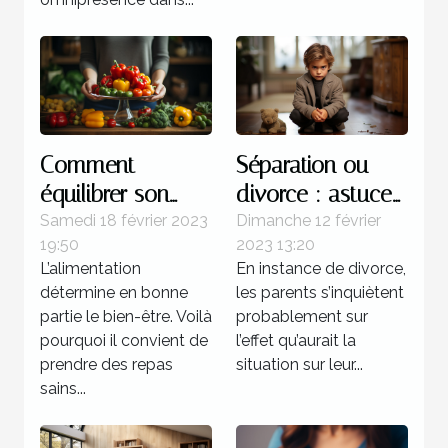
Comment
Séparation ou
équilibrer son
divorce : astuces
alimentation ?
pour atténuer la
Samedi 18 février 2023
Dimanche 12 février
19:50
2023 13:20
souffrance des
L’alimentation
En instance de divorce,
enfants
détermine en bonne
les parents s’inquiètent
partie le bien-être. Voilà
probablement sur
pourquoi il convient de
l’effet qu’aurait la
prendre des repas
situation sur leur...
sains...