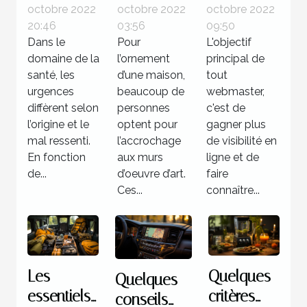
octobre 2022
octobre 2022
octobre 2022
urgence
d’art ?
utiliser la
20:46
03:56
09:50
médicale ?
méthode
Dans le
Pour
L'objectif
de
domaine de la
l’ornement
principal de
netlinking
santé, les
d’une maison,
tout
urgences
beaucoup de
?
webmaster,
diffèrent selon
personnes
c'est de
l’origine et le
optent pour
gagner plus
mal ressenti.
l’accrochage
de visibilité en
En fonction
aux murs
ligne et de
de...
d’oeuvre d’art.
faire
Ces...
connaître...
Les
Quelques
Quelques
essentiels
critères
conseils