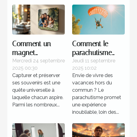
Comment un
Comment le
magnet
parachutisme
personnalisé peut
peut transformer
Mercredi 24 septembre
Jeudi 11 septembre
2025 00:30
2025 10:02
capturer vos
votre perception
Capturer et préserver
Envie de vivre des
souvenirs
des vacances ?
ses souvenirs est une
vacances hors du
uniques ?
quête universelle à
commun ? Le
laquelle chacun aspire.
parachutisme promet
Parmi les nombreux...
une expérience
inoubliable, loin des...