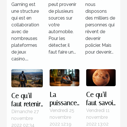
Time
utilité pour
Gaming est
peut provenir
nous
Gaming ?
votre
une structure
de plusieurs
disposons
qui est en
voiture ?
sources sur
des milliers de
collaboration
votre
personnes qui
avec de
automobile.
rêvent de
nombreuses
Pour les
devenir
plateformes
détecter, il
policier. Mais
de jeux
faut faire un...
pour devenir...
casino....
La
Ce qu’il
Ce qu’il
puissance
faut savoir
faut retenir
d’un
de la
Vendredi 25
Vendredi 11
à propos
Dimanche 27
novembre
novembre
novembre
aspirateur
planète
des
2022 12:19
2022 13:02
2022 02:34