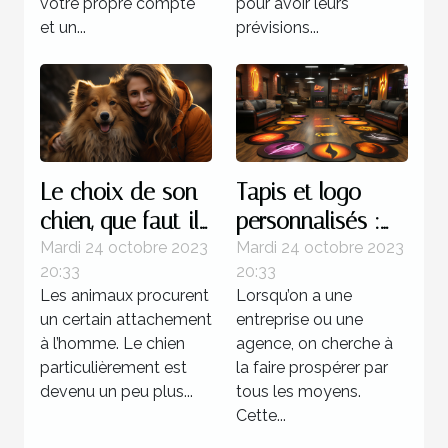
votre propre compte
pour avoir leurs
et un...
prévisions...
Le choix de son
Tapis et logo
chien, que faut-il
personnalisés :
savoir ?
parlons-en !
Mardi 24 octobre 2023
Mardi 24 octobre 2023
20:33
20:33
Les animaux procurent
Lorsqu’on a une
un certain attachement
entreprise ou une
à l’homme. Le chien
agence, on cherche à
particulièrement est
la faire prospérer par
devenu un peu plus...
tous les moyens.
Cette...