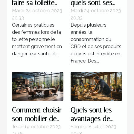
faire sa toilette
quels sont ses
intime ?
bienfaits sur
Mardi 24 octobre 2023
Mardi 24 octobre 2023
20:33
20:33
l’organisme ?
Certaines pratiques
Depuis plusieurs
des femmes lors de la
années, la
toilette personnelle
consommation du
mettent gravement en
CBD et de ses produits
danger leur santé et...
dérivés est interdite en
France. Des...
Comment choisir
Quels sont les
son mobilier de
avantages de
bureau ?
faire recours à un
Jeudi 19 octobre 2023
Samedi 8 juillet 2023
21:16
05:18