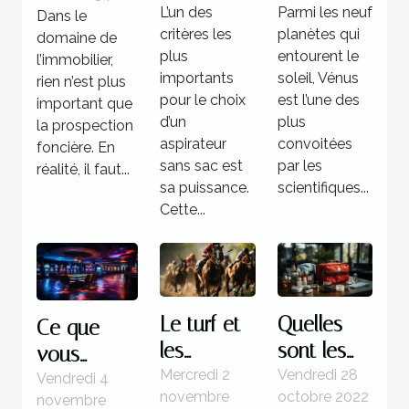
sans sac
Vénus
logiciels de
L’un des
Parmi les neuf
Dans le
prospection
critères les
planètes qui
domaine de
foncière
plus
entourent le
l’immobilier,
importants
soleil, Vénus
rien n’est plus
pour le choix
est l’une des
important que
d’un
plus
la prospection
aspirateur
convoitées
foncière. En
sans sac est
par les
réalité, il faut...
sa puissance.
scientifiques...
Cette...
Le turf et
Quelles
Ce que
les
sont les
vous
courses
étapes à
Mercredi 2
Vendredi 28
devez
Vendredi 4
novembre
octobre 2022
novembre
hippiques
suivre face
savoir sur