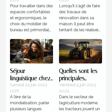
expert pour la
Pour travailler dans des
Lorsqu'il s'agit de faire
rénovation de sa
espaces confortables
des travaux de
maison ?
et ergonomiques, le
rénovation dans sa
choix du mobilier de
maison, il peut être
bureau est primordial...
tentant de les réaliser...
Séjour
Quelles sont les
linguistique chez
principales
un professeur : 4
marques de
Samedi 24 juin 2023
Vendredi 9 juin 2023
12:16
02:24
bonnes raisons
tracteurs
À l’ère de la
Dans le secteur de
d’opter pour ce
agricoles
mondialisation, parler
l’agriculture moderne,
programme
disponibles sur le
plusieurs langues
les tracteurs jouent un