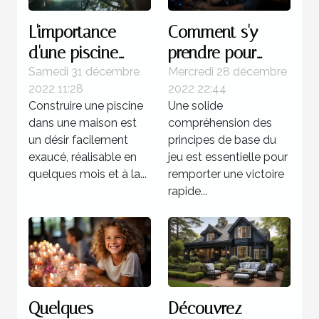
L'importance
Comment s'y
d'une piscine
prendre pour
dans une maison
gagner d'une
Samedi 31 décembre
Mercredi 28 décembre
2022 11:28
2022 22:44
manière certaine
Construire une piscine
Une solide
au multi ?
dans une maison est
compréhension des
un désir facilement
principes de base du
exaucé, réalisable en
jeu est essentielle pour
quelques mois et à la...
remporter une victoire
rapide...
Quelques
Découvrez