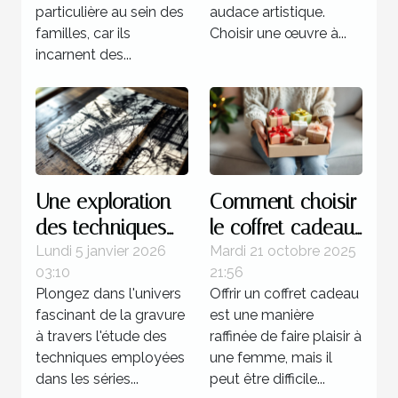
particulière au sein des
audace artistique.
familles, car ils
Choisir une œuvre à...
incarnent des...
Une exploration
Comment choisir
des techniques
le coffret cadeau
de gravure
idéal pour
Lundi 5 janvier 2026
Mardi 21 octobre 2025
03:10
21:56
utilisées dans les
chaque type de
Plongez dans l'univers
Offrir un coffret cadeau
séries célèbres de
femme ?
fascinant de la gravure
est une manière
Picasso
à travers l'étude des
raffinée de faire plaisir à
techniques employées
une femme, mais il
dans les séries...
peut être difficile...