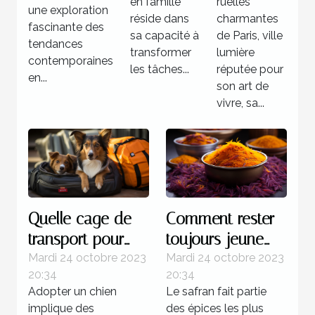
réussie
en famille
Paris
ruelles
une exploration
réside dans
charmantes
fascinante des
sa capacité à
de Paris, ville
tendances
transformer
lumière
contemporaines
les tâches...
réputée pour
en...
son art de
vivre, sa...
Quelle cage de
Comment rester
transport pour
toujours jeune
chien est plus
grâce au safran ?
Mardi 24 octobre 2023
Mardi 24 octobre 2023
20:34
20:34
recommandée ?
Adopter un chien
Le safran fait partie
implique des
des épices les plus