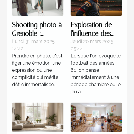
Shooting photo à
Exploration de
Grenoble :
l'influence des
immortalisez vos
stratégies
Lundi 31 mars 2025
Jeudi 20 mars 2025
14:42
05:44
moments avec
offensives dans
Prendre en photo, c'est
Lorsque l'on évoque le
un professionnel
le football des
figer une émotion, une
football des années
années 80
expression ou une
80, on pense
complicité qui mérite
immédiatement à une
d’être immortalisée....
période charnière où le
jeu a...