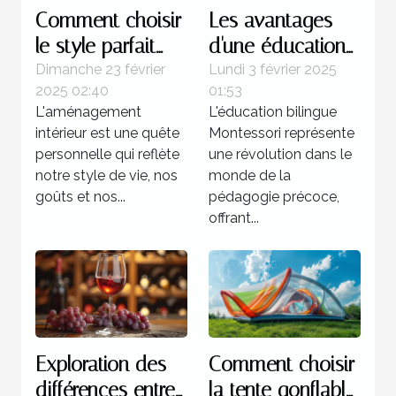
Comment choisir
Les avantages
le style parfait
d'une éducation
pour votre
bilingue
Dimanche 23 février
Lundi 3 février 2025
2025 02:40
01:53
aménagement
Montessori dès la
L'aménagement
L'éducation bilingue
intérieur
petite enfance
intérieur est une quête
Montessori représente
personnelle qui reflète
une révolution dans le
notre style de vie, nos
monde de la
goûts et nos...
pédagogie précoce,
offrant...
Exploration des
Comment choisir
différences entre
la tente gonflable