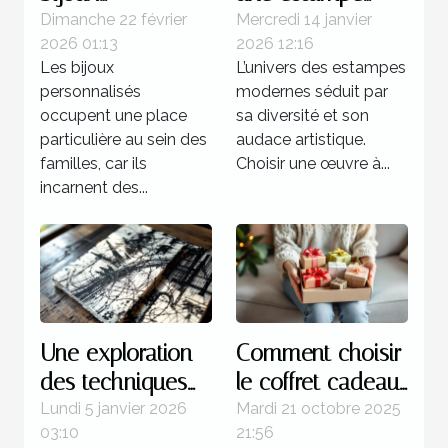
personnalisés
moderne pour
Dimanche 22 février
Mercredi 14 janvier
2026 01:13
2026 12:16
renforcent les
votre collection ?
Les bijoux
L’univers des estampes
liens familiaux ?
personnalisés
modernes séduit par
occupent une place
sa diversité et son
particulière au sein des
audace artistique.
familles, car ils
Choisir une œuvre à...
incarnent des...
Une exploration
Comment choisir
des techniques
le coffret cadeau
de gravure
idéal pour
Lundi 5 janvier 2026
Mardi 21 octobre 2025
03:10
21:56
utilisées dans les
chaque type de