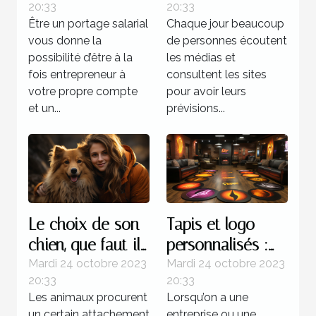
20:33
20:33
Être un portage salarial
Chaque jour beaucoup
vous donne la
de personnes écoutent
possibilité d’être à la
les médias et
fois entrepreneur à
consultent les sites
votre propre compte
pour avoir leurs
et un...
prévisions...
Le choix de son
Tapis et logo
chien, que faut-il
personnalisés :
savoir ?
parlons-en !
Mardi 24 octobre 2023
Mardi 24 octobre 2023
20:33
20:33
Les animaux procurent
Lorsqu’on a une
un certain attachement
entreprise ou une