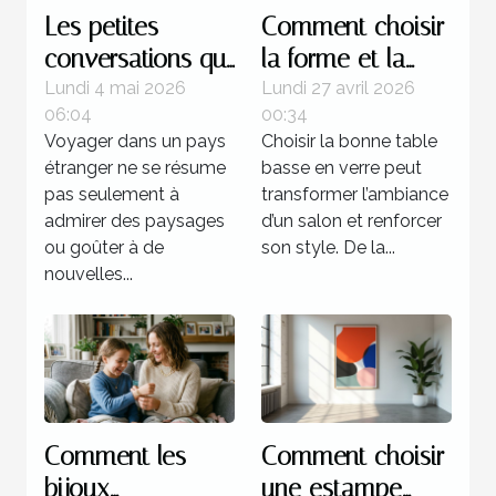
Les petites
Comment choisir
conversations qui
la forme et la
transforment
couleur de votre
Lundi 4 mai 2026
Lundi 27 avril 2026
06:04
00:34
l’expérience d’un
table basse en
Voyager dans un pays
Choisir la bonne table
pays
verre ?
étranger ne se résume
basse en verre peut
pas seulement à
transformer l’ambiance
admirer des paysages
d’un salon et renforcer
ou goûter à de
son style. De la...
nouvelles...
Comment les
Comment choisir
bijoux
une estampe