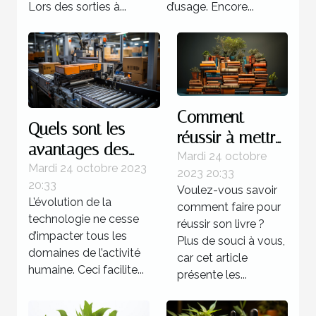
Lors des sorties à...
d’usage. Encore...
Comment
Quels sont les
réussir à mettre
avantages des
au point un
Mardi 24 octobre
systèmes
Mardi 24 octobre 2023
2023 20:33
livre ?
20:33
d’automatisations ?
Voulez-vous savoir
L’évolution de la
comment faire pour
technologie ne cesse
réussir son livre ?
d’impacter tous les
Plus de souci à vous,
domaines de l’activité
car cet article
humaine. Ceci facilite...
présente les...