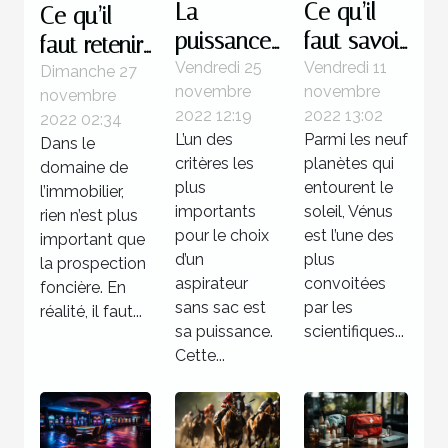
La
Ce qu’il
Ce qu’il
puissance
faut savoir
faut retenir
d’un
de la
Vendredi 25
Vendredi 11
à propos
Dimanche 27
novembre
novembre
novembre
aspirateur
planète
des
2022 12:19
2022 13:02
2022 02:34
sans sac
Vénus
logiciels de
L’un des
Parmi les neuf
Dans le
prospection
critères les
planètes qui
domaine de
foncière
plus
entourent le
l’immobilier,
importants
soleil, Vénus
rien n’est plus
pour le choix
est l’une des
important que
d’un
plus
la prospection
aspirateur
convoitées
foncière. En
sans sac est
par les
réalité, il faut...
sa puissance.
scientifiques...
Cette...