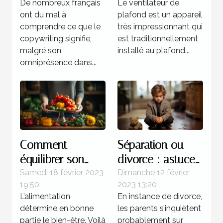
De nombreux français
Le ventilateur de
?
ont du mal à
plafond est un appareil
comprendre ce que le
très impressionnant qui
copywriting signifie,
est traditionnellement
malgré son
installé au plafond...
omniprésence dans...
Comment
Séparation ou
équilibrer son
divorce : astuces
alimentation ?
pour atténuer la
Samedi 18 février 2023
Dimanche 12 février
19:50
2023 13:20
souffrance des
L’alimentation
En instance de divorce,
enfants
détermine en bonne
les parents s’inquiètent
partie le bien-être. Voilà
probablement sur