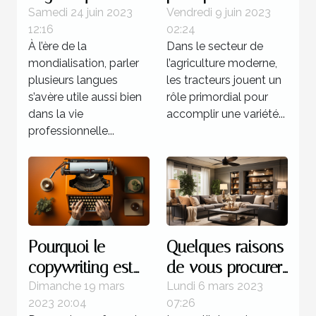
un professeur : 4
marques de
Samedi 24 juin 2023
Vendredi 9 juin 2023
12:16
02:24
bonnes raisons
tracteurs
À l’ère de la
Dans le secteur de
d’opter pour ce
agricoles
mondialisation, parler
l’agriculture moderne,
programme
disponibles sur le
plusieurs langues
les tracteurs jouent un
marché ?
s’avère utile aussi bien
rôle primordial pour
dans la vie
accomplir une variété...
professionnelle...
Pourquoi le
Quelques raisons
copywriting est
de vous procurer
votre meilleur
un ventilateur de
Dimanche 19 mars
Lundi 6 mars 2023
2023 20:04
07:26
atout commercial
plafond