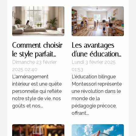
Comment choisir
Les avantages
le style parfait
d'une éducation
pour votre
bilingue
Dimanche 23 février
Lundi 3 février 2025
2025 02:40
01:53
aménagement
Montessori dès la
L'aménagement
L'éducation bilingue
intérieur
petite enfance
intérieur est une quête
Montessori représente
personnelle qui reflète
une révolution dans le
notre style de vie, nos
monde de la
goûts et nos...
pédagogie précoce,
offrant...