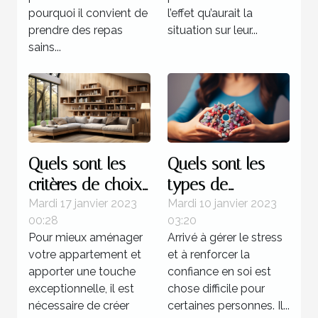
pourquoi il convient de
l’effet qu’aurait la
prendre des repas
situation sur leur...
sains...
Quels sont les
Quels sont les
critères de choix
types de
d’une étagère
formation pour
Mardi 17 janvier 2023
Mardi 10 janvier 2023
00:28
03:20
murale à livres ?
devenir un
Pour mieux aménager
Arrivé à gérer le stress
sophrologue ?
votre appartement et
et à renforcer la
apporter une touche
confiance en soi est
exceptionnelle, il est
chose difficile pour
nécessaire de créer
certaines personnes. Il...