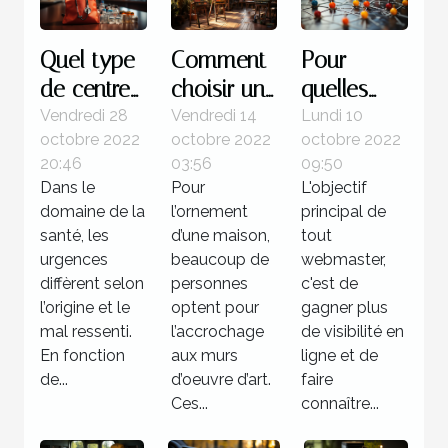
Quel type
Comment
Pour
de centre
choisir un
quelles
pour une
tableau
raisons
Vendredi 28
Vendredi 14
Lundi 10
octobre 2022
octobre 2022
octobre 2022
urgence
d’art ?
utiliser la
20:46
03:56
09:50
médicale ?
méthode
Dans le
Pour
L'objectif
de
domaine de la
l’ornement
principal de
netlinking
santé, les
d’une maison,
tout
urgences
beaucoup de
?
webmaster,
diffèrent selon
personnes
c'est de
l’origine et le
optent pour
gagner plus
mal ressenti.
l’accrochage
de visibilité en
En fonction
aux murs
ligne et de
de...
d’oeuvre d’art.
faire
Ces...
connaître...