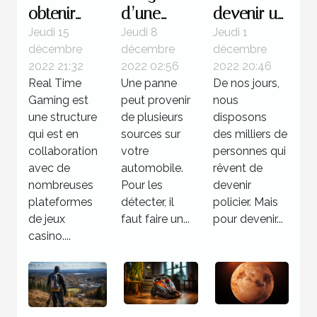
obtenir
d’une
devenir un
des
valise
policier ?
Jeudi 15
Jeudi 8
Jeudi 1
décembre
décembre
décembre
jackpots
diagnostic
2022 21:32
2022 02:56
2022 20:46
sur Real
: Quelle
Real Time
Une panne
De nos jours,
Time
utilité pour
Gaming est
peut provenir
nous
Gaming ?
votre
une structure
de plusieurs
disposons
qui est en
voiture ?
sources sur
des milliers de
collaboration
votre
personnes qui
avec de
automobile.
rêvent de
nombreuses
Pour les
devenir
plateformes
détecter, il
policier. Mais
de jeux
faut faire un...
pour devenir...
casino....