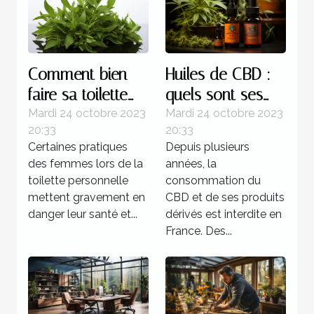
Comment bien
Huiles de CBD :
faire sa toilette
quels sont ses
intime ?
bienfaits sur
Mardi 24 octobre 2023
Mardi 24 octobre 2023
20:33
20:33
l’organisme ?
Certaines pratiques
Depuis plusieurs
des femmes lors de la
années, la
toilette personnelle
consommation du
mettent gravement en
CBD et de ses produits
danger leur santé et...
dérivés est interdite en
France. Des...