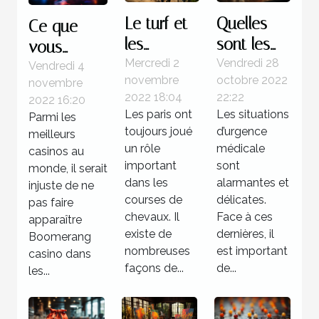
Le turf et
Quelles
Ce que
les
sont les
vous
courses
étapes à
Mercredi 2
Vendredi 28
devez
Vendredi 4
novembre
octobre 2022
novembre
hippiques
suivre face
savoir sur
2022 18:04
22:22
2022 16:20
à une
Boomerang
Les paris ont
Les situations
Parmi les
situation
casino
toujours joué
d’urgence
meilleurs
d’urgence
un rôle
médicale
casinos au
important
médicale
sont
monde, il serait
dans les
alarmantes et
injuste de ne
?
courses de
délicates.
pas faire
chevaux. Il
Face à ces
apparaître
existe de
dernières, il
Boomerang
nombreuses
est important
casino dans
façons de...
de...
les...