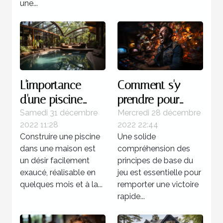
une...
L'importance
Comment s'y
d'une piscine
prendre pour
dans une maison
gagner d'une
Samedi 31 décembre
Mercredi 28 décembre
2022 11:28
2022 22:44
manière certaine
Construire une piscine
Une solide
au multi ?
dans une maison est
compréhension des
un désir facilement
principes de base du
exaucé, réalisable en
jeu est essentielle pour
quelques mois et à la...
remporter une victoire
rapide...