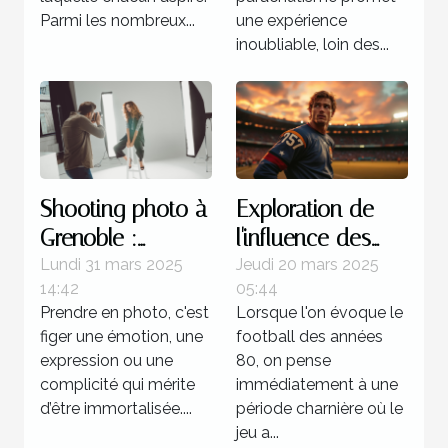
Parmi les nombreux...
une expérience
inoubliable, loin des...
Shooting photo à
Exploration de
Grenoble :
l'influence des
immortalisez vos
stratégies
Lundi 31 mars 2025
Jeudi 20 mars 2025
14:42
05:44
moments avec
offensives dans
Prendre en photo, c'est
Lorsque l'on évoque le
un professionnel
le football des
figer une émotion, une
football des années
années 80
expression ou une
80, on pense
complicité qui mérite
immédiatement à une
d’être immortalisée....
période charnière où le
jeu a...