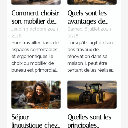
Comment choisir
Quels sont les
son mobilier de
avantages de
bureau ?
faire recours à un
Jeudi 19 octobre 2023
Samedi 8 juillet 2023
21:16
05:18
expert pour la
Pour travailler dans des
Lorsqu'il s'agit de faire
rénovation de sa
espaces confortables
des travaux de
maison ?
et ergonomiques, le
rénovation dans sa
choix du mobilier de
maison, il peut être
bureau est primordial...
tentant de les réaliser...
Séjour
Quelles sont les
linguistique chez
principales