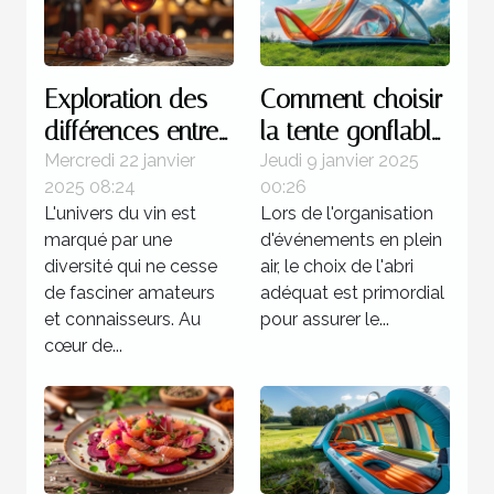
Exploration des
Comment choisir
différences entre
la tente gonflable
les vins de la rive
idéale pour vos
Mercredi 22 janvier
Jeudi 9 janvier 2025
2025 08:24
00:26
gauche et de la
événements
L'univers du vin est
Lors de l'organisation
rive droite
marqué par une
d'événements en plein
diversité qui ne cesse
air, le choix de l'abri
de fasciner amateurs
adéquat est primordial
et connaisseurs. Au
pour assurer le...
cœur de...