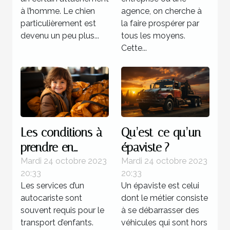
à l’homme. Le chien
agence, on cherche à
particulièrement est
la faire prospérer par
devenu un peu plus...
tous les moyens.
Cette...
Les conditions à
Qu’est-ce qu’un
prendre en
épaviste ?
compte lors d’un
Mardi 24 octobre 2023
Mardi 24 octobre 2023
20:33
20:33
transport
Les services d’un
Un épaviste est celui
d’enfants
autocariste sont
dont le métier consiste
souvent requis pour le
à se débarrasser des
transport d’enfants.
véhicules qui sont hors