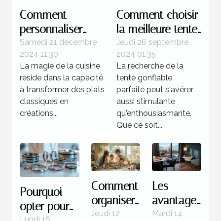
Comment
Comment choisir
personnaliser
la meilleure tente
votre gravlax à la
gonflable pour
Samedi 21 décembre
Jeudi 26 septembre
2024 11:30
2024 01:35
betterave avec
votre prochain
La magie de la cuisine
La recherche de la
des épices
événement
réside dans la capacité
tente gonflable
locales
à transformer des plats
parfaite peut s'avérer
classiques en
aussi stimulante
créations...
qu'enthousiasmante.
Que ce soit...
Comment
Les
Pourquoi
organiser
avantages
opter pour
une
de
Jeudi 12
Mardi 14
des bijoux
Lundi 16