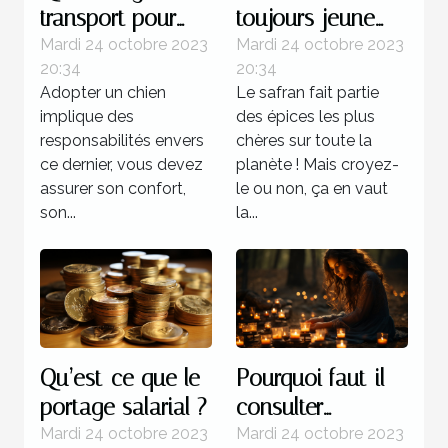
transport pour
toujours jeune
chien est plus
grâce au safran ?
Mardi 24 octobre 2023
Mardi 24 octobre 2023
20:34
20:34
recommandée ?
Adopter un chien
Le safran fait partie
implique des
des épices les plus
responsabilités envers
chères sur toute la
ce dernier, vous devez
planète ! Mais croyez-
assurer son confort,
le ou non, ça en vaut
son...
la...
Qu’est-ce que le
Pourquoi faut-il
portage salarial ?
consulter
l’horoscope ?
Mardi 24 octobre 2023
Mardi 24 octobre 2023