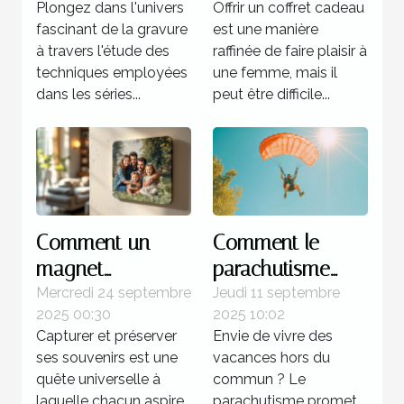
Plongez dans l'univers
Offrir un coffret cadeau
séries célèbres de
femme ?
fascinant de la gravure
est une manière
Picasso
à travers l'étude des
raffinée de faire plaisir à
techniques employées
une femme, mais il
dans les séries...
peut être difficile...
Comment un
Comment le
magnet
parachutisme
personnalisé peut
peut transformer
Mercredi 24 septembre
Jeudi 11 septembre
2025 00:30
2025 10:02
capturer vos
votre perception
Capturer et préserver
Envie de vivre des
souvenirs
des vacances ?
ses souvenirs est une
vacances hors du
uniques ?
quête universelle à
commun ? Le
laquelle chacun aspire.
parachutisme promet