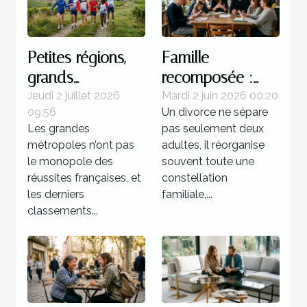
Petites régions,
Famille
grands
recomposée :
champions : une
quels enjeux
Jeudi 2 juillet 2026
Mardi 2 juin 2026 00:20
09:56
Un divorce ne sépare
réalité française
juridiques après
Les grandes
pas seulement deux
une séparation ?
métropoles n’ont pas
adultes, il réorganise
le monopole des
souvent toute une
réussites françaises, et
constellation
les derniers
familiale,...
classements...