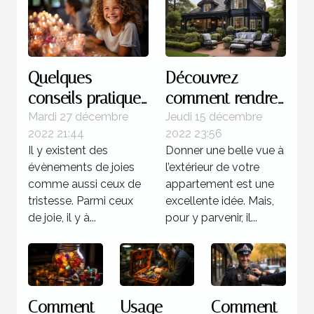
Quelques
Découvrez
conseils pratiques
comment rendre
pour réussir
magnifique
Mardi 27 décembre
Jeudi 15 décembre
2022 21:44
2022 23:56
l'organisation d'un
l’extérieur de
Il y existent des
Donner une belle vue à
anniversaire
votre maison
évènements de joies
l’extérieur de votre
comme aussi ceux de
appartement est une
tristesse. Parmi ceux
excellente idée. Mais,
de joie, il y à...
pour y parvenir, il...
Comment
Usage
Comment