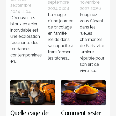
septembre
novembre
journée
séjourner
septembre
en acier
2024 01:08
2023 20:56
de
dans un
2024 11:04
inoxydable
La magie
Imaginez-
Découvrir les
bricolage
hôtel 3
d'une journée
vous flânant
?
bijoux en acier
familiale
étoiles à
de bricolage
dans les
inoxydable est
réussie
en famille
Paris
ruelles
une exploration
réside dans
charmantes
fascinante des
sa capacité à
de Paris, ville
tendances
transformer
lumière
contemporaines
les tâches...
réputée pour
en...
son art de
vivre, sa...
Quelle cage de
Comment rester