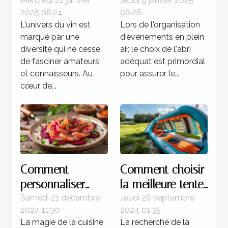
les vins de la rive
idéale pour vos
Mercredi 22 janvier
Jeudi 9 janvier 2025
2025 08:24
00:26
gauche et de la
événements
L'univers du vin est
Lors de l'organisation
rive droite
marqué par une
d'événements en plein
diversité qui ne cesse
air, le choix de l'abri
de fasciner amateurs
adéquat est primordial
et connaisseurs. Au
pour assurer le...
cœur de...
Comment
Comment choisir
personnaliser
la meilleure tente
votre gravlax à la
gonflable pour
Samedi 21 décembre
Jeudi 26 septembre
2024 11:30
2024 01:35
betterave avec
votre prochain
La magie de la cuisine
La recherche de la