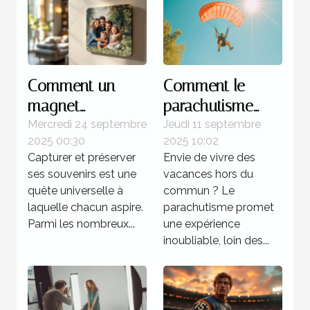
Comment un
Comment le
magnet
parachutisme
personnalisé peut
peut transformer
Mercredi 24 septembre
Jeudi 11 septembre
2025 00:30
2025 10:02
capturer vos
votre perception
Capturer et préserver
Envie de vivre des
souvenirs
des vacances ?
ses souvenirs est une
vacances hors du
uniques ?
quête universelle à
commun ? Le
laquelle chacun aspire.
parachutisme promet
Parmi les nombreux...
une expérience
inoubliable, loin des...