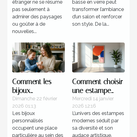
étranger ne se résume
basse en verre peut
pas seulement à
transformer l’ambiance
admirer des paysages
d’un salon et renforcer
ou goûter à de
son style. De la...
nouvelles...
Comment les
Comment choisir
bijoux
une estampe
personnalisés
moderne pour
Dimanche 22 février
Mercredi 14 janvier
2026 01:13
2026 12:16
renforcent les
votre collection ?
Les bijoux
L’univers des estampes
liens familiaux ?
personnalisés
modernes séduit par
occupent une place
sa diversité et son
particulière au sein des
audace artistique.