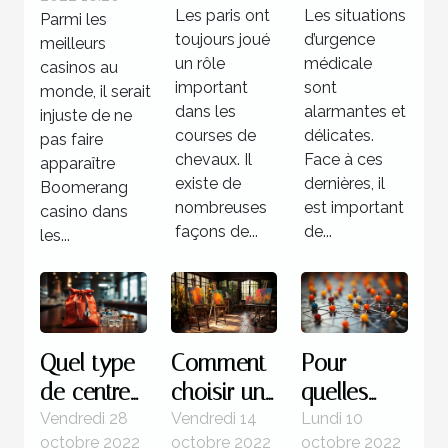
à une
Boomerang
Les paris ont
Les situations
Parmi les
situation
casino
toujours joué
d’urgence
meilleurs
d’urgence
un rôle
médicale
casinos au
important
médicale
sont
monde, il serait
dans les
alarmantes et
injuste de ne
?
courses de
délicates.
pas faire
chevaux. Il
Face à ces
apparaître
existe de
dernières, il
Boomerang
nombreuses
est important
casino dans
façons de...
de...
les...
Quel type
Comment
Pour
de centre
choisir un
quelles
pour une
tableau
raisons
Vendredi 28
Vendredi 14
Lundi 10
octobre 2022
octobre 2022
octobre 2022