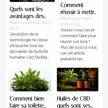
Comment
Quels sont les
réussir à mettre
avantages des
au point un
Mardi 24 octobre
systèmes
Mardi 24 octobre 2023
2023 20:33
livre ?
20:33
d’automatisations ?
Voulez-vous savoir
L’évolution de la
comment faire pour
technologie ne cesse
réussir son livre ?
d’impacter tous les
Plus de souci à vous,
domaines de l’activité
car cet article
humaine. Ceci facilite...
présente les...
Comment bien
Huiles de CBD :
faire sa toilette
quels sont ses