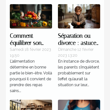
Comment
Séparation ou
équilibrer son
divorce : astuces
alimentation ?
pour atténuer la
Samedi 18 février 2023
Dimanche 12 février
19:50
2023 13:20
souffrance des
L’alimentation
En instance de divorce,
enfants
détermine en bonne
les parents s’inquiètent
partie le bien-être. Voilà
probablement sur
pourquoi il convient de
l’effet qu’aurait la
prendre des repas
situation sur leur...
sains...