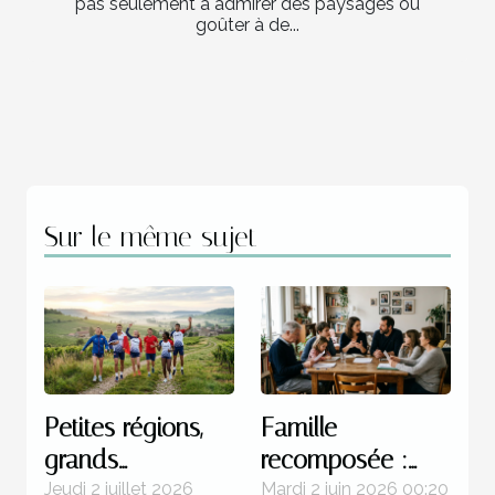
pas seulement à admirer des paysages ou
goûter à de...
Sur le même sujet
Petites régions,
Famille
grands
recomposée :
champions : une
quels enjeux
Jeudi 2 juillet 2026
Mardi 2 juin 2026 00:20