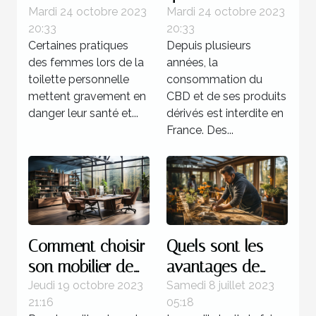
intime ?
bienfaits sur
Mardi 24 octobre 2023
Mardi 24 octobre 2023
20:33
20:33
l’organisme ?
Certaines pratiques
Depuis plusieurs
des femmes lors de la
années, la
toilette personnelle
consommation du
mettent gravement en
CBD et de ses produits
danger leur santé et...
dérivés est interdite en
France. Des...
Comment choisir
Quels sont les
son mobilier de
avantages de
bureau ?
faire recours à un
Jeudi 19 octobre 2023
Samedi 8 juillet 2023
21:16
05:18
expert pour la