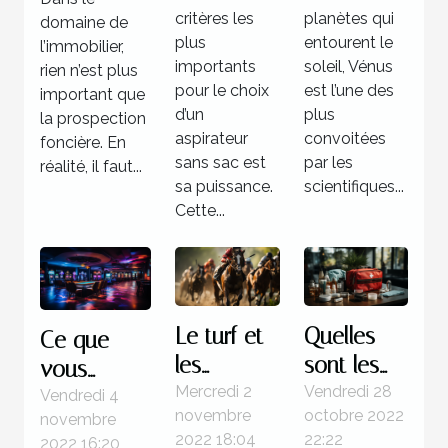
prospection
critères les
planètes qui
domaine de
foncière
plus
entourent le
l’immobilier,
importants
soleil, Vénus
rien n’est plus
pour le choix
est l’une des
important que
d’un
plus
la prospection
aspirateur
convoitées
foncière. En
sans sac est
par les
réalité, il faut...
sa puissance.
scientifiques...
Cette...
Le turf et
Quelles
Ce que
les
sont les
vous
courses
étapes à
Mercredi 2
Vendredi 28
devez
Vendredi 4
novembre
octobre 2022
novembre
hippiques
suivre face
savoir sur
2022 18:04
22:22
2022 16:20