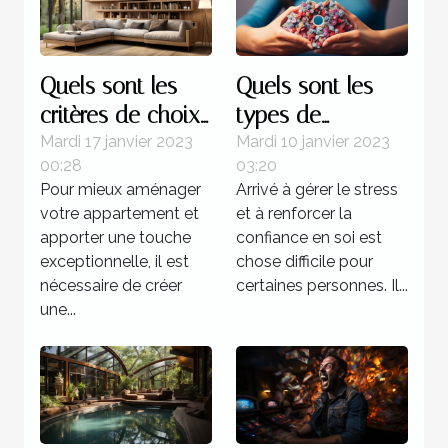
Quels sont les
Quels sont les
critères de choix
types de
d’une étagère
formation pour
Mardi 17 janvier 2023
Mardi 10 janvier 2023
00:28
03:20
murale à livres ?
devenir un
Pour mieux aménager
Arrivé à gérer le stress
sophrologue ?
votre appartement et
et à renforcer la
apporter une touche
confiance en soi est
exceptionnelle, il est
chose difficile pour
nécessaire de créer
certaines personnes. Il...
une...