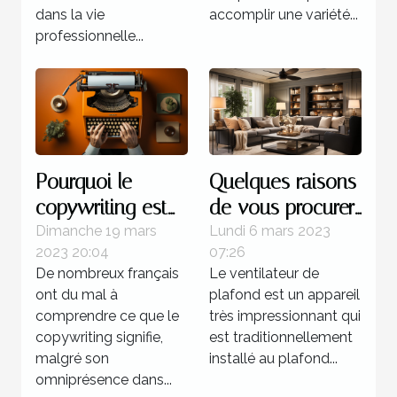
dans la vie
accomplir une variété...
professionnelle...
Pourquoi le
Quelques raisons
copywriting est
de vous procurer
votre meilleur
un ventilateur de
Dimanche 19 mars
Lundi 6 mars 2023
2023 20:04
07:26
atout commercial
plafond
De nombreux français
Le ventilateur de
?
ont du mal à
plafond est un appareil
comprendre ce que le
très impressionnant qui
copywriting signifie,
est traditionnellement
malgré son
installé au plafond...
omniprésence dans...