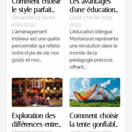
Comment choisir
Les avantages
le style parfait
d'une éducation
pour votre
bilingue
Dimanche 23 février
Lundi 3 février 2025
2025 02:40
01:53
aménagement
Montessori dès la
L'aménagement
L'éducation bilingue
intérieur
petite enfance
intérieur est une quête
Montessori représente
personnelle qui reflète
une révolution dans le
notre style de vie, nos
monde de la
goûts et nos...
pédagogie précoce,
offrant...
Exploration des
Comment choisir
différences entre
la tente gonflable