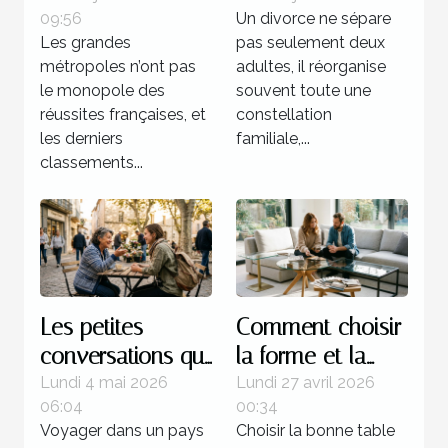
09:56
Un divorce ne sépare
réalité française
juridiques après
Les grandes
pas seulement deux
une séparation ?
métropoles n’ont pas
adultes, il réorganise
le monopole des
souvent toute une
réussites françaises, et
constellation
les derniers
familiale,...
classements...
Les petites
Comment choisir
conversations qui
la forme et la
transforment
couleur de votre
Lundi 4 mai 2026
Lundi 27 avril 2026
06:04
00:34
l’expérience d’un
table basse en
Voyager dans un pays
Choisir la bonne table
pays
verre ?