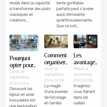
des épices
événement
réside dans la capacité
tente gonflable
locales
à transformer des plats
parfaite peut s'avérer
classiques en
aussi stimulante
créations...
qu'enthousiasmante.
Que ce soit...
Comment
Les
Pourquoi
organiser
avantages
opter pour
une
de
Jeudi 12
Mardi 14
des bijoux
Lundi 16
septembre
novembre
journée
séjourner
septembre
en acier
2024 01:08
2023 20:56
de
dans un
2024 11:04
inoxydable
La magie
Imaginez-
Découvrir les
bricolage
hôtel 3
d'une journée
vous flânant
?
bijoux en acier
familiale
étoiles à
de bricolage
dans les
inoxydable est
réussie
en famille
Paris
ruelles
une exploration