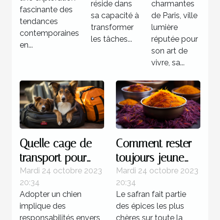
réside dans
charmantes
fascinante des
sa capacité à
de Paris, ville
tendances
transformer
lumière
contemporaines
les tâches...
réputée pour
en...
son art de
vivre, sa...
Quelle cage de
Comment rester
transport pour
toujours jeune
chien est plus
grâce au safran ?
Mardi 24 octobre 2023
Mardi 24 octobre 2023
20:34
20:34
recommandée ?
Adopter un chien
Le safran fait partie
implique des
des épices les plus
responsabilités envers
chères sur toute la