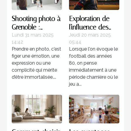
Shooting photo à
Exploration de
Grenoble :
l'influence des
immortalisez vos
stratégies
Lundi 31 mars 2025
Jeudi 20 mars 2025
14:42
05:44
moments avec
offensives dans
Prendre en photo, c'est
Lorsque l'on évoque le
un professionnel
le football des
figer une émotion, une
football des années
années 80
expression ou une
80, on pense
complicité qui mérite
immédiatement à une
d’être immortalisée....
période charnière où le
jeu a...