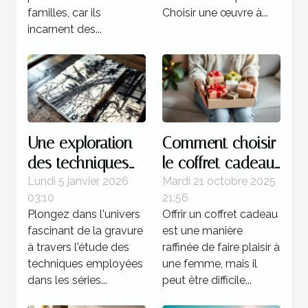
familles, car ils
Choisir une œuvre à...
incarnent des...
Une exploration
Comment choisir
des techniques
le coffret cadeau
de gravure
idéal pour
Lundi 5 janvier 2026
Mardi 21 octobre 2025
03:10
21:56
utilisées dans les
chaque type de
Plongez dans l'univers
Offrir un coffret cadeau
séries célèbres de
femme ?
fascinant de la gravure
est une manière
Picasso
à travers l'étude des
raffinée de faire plaisir à
techniques employées
une femme, mais il
dans les séries...
peut être difficile...