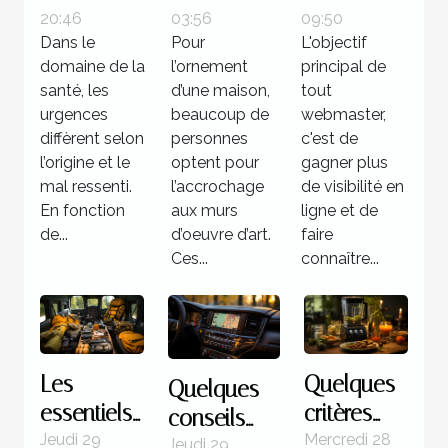
urgence
d’art ?
utiliser la
20:46
03:56
09:50
médicale ?
méthode
Dans le
Pour
L'objectif
de
domaine de la
l’ornement
principal de
netlinking
santé, les
d’une maison,
tout
urgences
beaucoup de
?
webmaster,
diffèrent selon
personnes
c'est de
l’origine et le
optent pour
gagner plus
mal ressenti.
l’accrochage
de visibilité en
En fonction
aux murs
ligne et de
de...
d’oeuvre d’art.
faire
Ces...
connaître...
Les
Quelques
Quelques
essentiels
critères
conseils
à savoir
pour un
Jeudi 29
Mercredi 28
pour bien
Jeudi 29