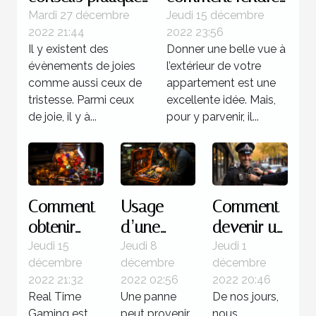
pour réussir
magnifique
Mardi 27 décembre
Jeudi 15 décembre
2022 21:44
2022 23:56
l'organisation d'un
l’extérieur de
Il y existent des
Donner une belle vue à
anniversaire
votre maison
évènements de joies
l’extérieur de votre
comme aussi ceux de
appartement est une
tristesse. Parmi ceux
excellente idée. Mais,
de joie, il y à...
pour y parvenir, il...
Comment
Usage
Comment
obtenir
d’une
devenir un
des
valise
policier ?
Jeudi 15
Jeudi 8
Jeudi 1
décembre
décembre
décembre
jackpots
diagnostic
2022 21:32
2022 02:56
2022 20:46
sur Real
: Quelle
Real Time
Une panne
De nos jours,
Time
utilité pour
Gaming est
peut provenir
nous