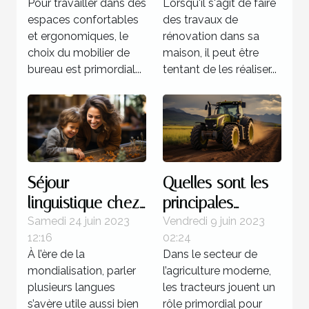
Pour travailler dans des
Lorsqu'il s'agit de faire
rénovation de sa
espaces confortables
des travaux de
maison ?
et ergonomiques, le
rénovation dans sa
choix du mobilier de
maison, il peut être
bureau est primordial...
tentant de les réaliser...
Séjour
Quelles sont les
linguistique chez
principales
un professeur : 4
marques de
Samedi 24 juin 2023
Vendredi 9 juin 2023
12:16
02:24
bonnes raisons
tracteurs
À l’ère de la
Dans le secteur de
d’opter pour ce
agricoles
mondialisation, parler
l’agriculture moderne,
programme
disponibles sur le
plusieurs langues
les tracteurs jouent un
marché ?
s’avère utile aussi bien
rôle primordial pour