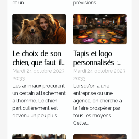
et un...
prévisions...
Le choix de son
Tapis et logo
chien, que faut-il
personnalisés :
savoir ?
parlons-en !
Mardi 24 octobre 2023
Mardi 24 octobre 2023
20:33
20:33
Les animaux procurent
Lorsqu’on a une
un certain attachement
entreprise ou une
à l’homme. Le chien
agence, on cherche à
particulièrement est
la faire prospérer par
devenu un peu plus...
tous les moyens.
Cette...