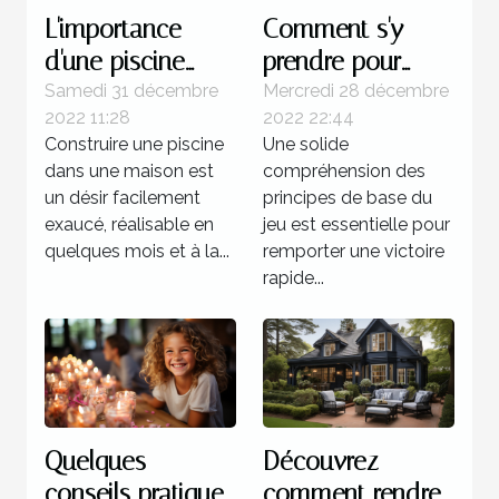
L'importance
Comment s'y
d'une piscine
prendre pour
dans une maison
gagner d'une
Samedi 31 décembre
Mercredi 28 décembre
2022 11:28
2022 22:44
manière certaine
Construire une piscine
Une solide
au multi ?
dans une maison est
compréhension des
un désir facilement
principes de base du
exaucé, réalisable en
jeu est essentielle pour
quelques mois et à la...
remporter une victoire
rapide...
Quelques
Découvrez
conseils pratiques
comment rendre