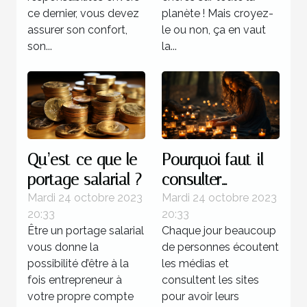
ce dernier, vous devez
planète ! Mais croyez-
assurer son confort,
le ou non, ça en vaut
son...
la...
Qu’est-ce que le
Pourquoi faut-il
portage salarial ?
consulter
l’horoscope ?
Mardi 24 octobre 2023
Mardi 24 octobre 2023
20:33
20:33
Être un portage salarial
Chaque jour beaucoup
vous donne la
de personnes écoutent
possibilité d’être à la
les médias et
fois entrepreneur à
consultent les sites
votre propre compte
pour avoir leurs