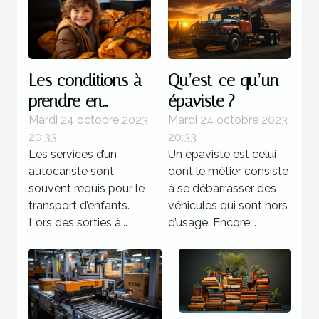
Les conditions à
Qu’est-ce qu’un
prendre en
épaviste ?
compte lors d’un
Mardi 24 octobre 2023
Mardi 24 octobre 2023
20:33
20:33
transport
Les services d’un
Un épaviste est celui
d’enfants
autocariste sont
dont le métier consiste
souvent requis pour le
à se débarrasser des
transport d’enfants.
véhicules qui sont hors
Lors des sorties à...
d’usage. Encore...