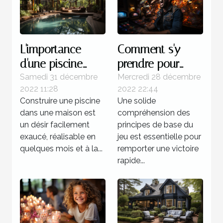
L'importance
Comment s'y
d'une piscine
prendre pour
dans une maison
gagner d'une
Samedi 31 décembre
Mercredi 28 décembre
2022 11:28
2022 22:44
manière certaine
Construire une piscine
Une solide
au multi ?
dans une maison est
compréhension des
un désir facilement
principes de base du
exaucé, réalisable en
jeu est essentielle pour
quelques mois et à la...
remporter une victoire
rapide...