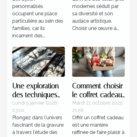
liens familiaux ?
personnalisés
modernes séduit par
occupent une place
sa diversité et son
particulière au sein des
audace artistique.
familles, car ils
Choisir une œuvre à...
incarnent des...
Une exploration
Comment choisir
des techniques
le coffret cadeau
de gravure
idéal pour
Lundi 5 janvier 2026
Mardi 21 octobre 2025
03:10
21:56
utilisées dans les
chaque type de
Plongez dans l'univers
Offrir un coffret cadeau
séries célèbres de
femme ?
fascinant de la gravure
est une manière
Picasso
à travers l'étude des
raffinée de faire plaisir à