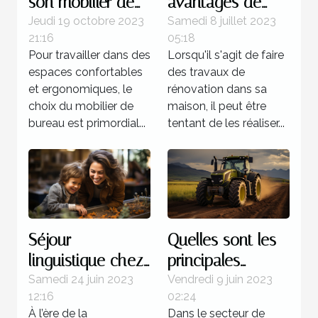
son mobilier de
avantages de
bureau ?
faire recours à un
Jeudi 19 octobre 2023
Samedi 8 juillet 2023
21:16
05:18
expert pour la
Pour travailler dans des
Lorsqu'il s'agit de faire
rénovation de sa
espaces confortables
des travaux de
maison ?
et ergonomiques, le
rénovation dans sa
choix du mobilier de
maison, il peut être
bureau est primordial...
tentant de les réaliser...
Séjour
Quelles sont les
linguistique chez
principales
un professeur : 4
marques de
Samedi 24 juin 2023
Vendredi 9 juin 2023
12:16
02:24
bonnes raisons
tracteurs
À l’ère de la
Dans le secteur de