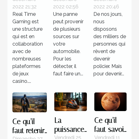
jackpots
diagnostic
2022 21:32
2022 02:56
2022 20:46
sur Real
: Quelle
Real Time
Une panne
De nos jours,
Time
utilité pour
Gaming est
peut provenir
nous
Gaming ?
votre
une structure
de plusieurs
disposons
qui est en
voiture ?
sources sur
des milliers de
collaboration
votre
personnes qui
avec de
automobile.
rêvent de
nombreuses
Pour les
devenir
plateformes
détecter, il
policier. Mais
de jeux
faut faire un...
pour devenir...
casino....
La
Ce qu’il
Ce qu’il
puissance
faut savoir
faut retenir
d’un
de la
Vendredi 25
Vendredi 11
Dimanche 27