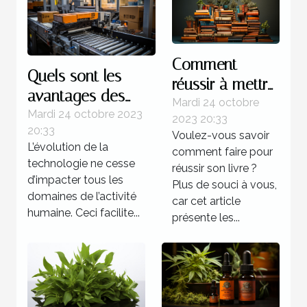
Comment
Quels sont les
réussir à mettre
avantages des
au point un
Mardi 24 octobre
systèmes
Mardi 24 octobre 2023
2023 20:33
livre ?
20:33
d’automatisations ?
Voulez-vous savoir
L’évolution de la
comment faire pour
technologie ne cesse
réussir son livre ?
d’impacter tous les
Plus de souci à vous,
domaines de l’activité
car cet article
humaine. Ceci facilite...
présente les...