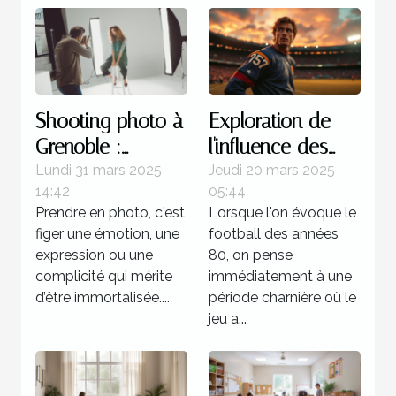
Shooting photo à
Exploration de
Grenoble :
l'influence des
immortalisez vos
stratégies
Lundi 31 mars 2025
Jeudi 20 mars 2025
14:42
05:44
moments avec
offensives dans
Prendre en photo, c'est
Lorsque l'on évoque le
un professionnel
le football des
figer une émotion, une
football des années
années 80
expression ou une
80, on pense
complicité qui mérite
immédiatement à une
d’être immortalisée....
période charnière où le
jeu a...