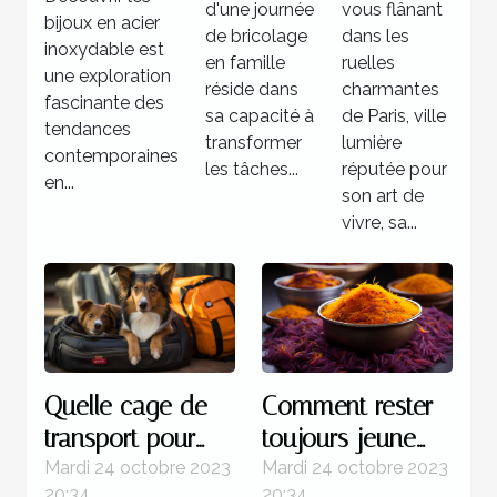
bricolage
hôtel 3
d'une journée
vous flânant
?
bijoux en acier
familiale
étoiles à
de bricolage
dans les
inoxydable est
réussie
en famille
Paris
ruelles
une exploration
réside dans
charmantes
fascinante des
sa capacité à
de Paris, ville
tendances
transformer
lumière
contemporaines
les tâches...
réputée pour
en...
son art de
vivre, sa...
Quelle cage de
Comment rester
transport pour
toujours jeune
chien est plus
grâce au safran ?
Mardi 24 octobre 2023
Mardi 24 octobre 2023
20:34
20:34