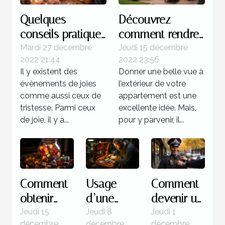
Quelques
Découvrez
conseils pratiques
comment rendre
pour réussir
magnifique
Mardi 27 décembre
Jeudi 15 décembre
2022 21:44
2022 23:56
l'organisation d'un
l’extérieur de
Il y existent des
Donner une belle vue à
anniversaire
votre maison
évènements de joies
l’extérieur de votre
comme aussi ceux de
appartement est une
tristesse. Parmi ceux
excellente idée. Mais,
de joie, il y à...
pour y parvenir, il...
Comment
Usage
Comment
obtenir
d’une
devenir un
des
valise
policier ?
Jeudi 15
Jeudi 8
Jeudi 1
décembre
décembre
décembre