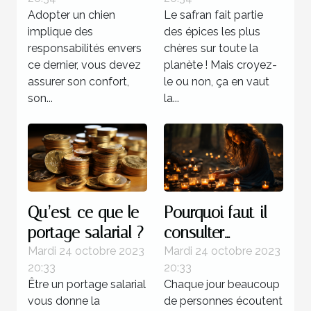
recommandée ?
Adopter un chien
Le safran fait partie
implique des
des épices les plus
responsabilités envers
chères sur toute la
ce dernier, vous devez
planète ! Mais croyez-
assurer son confort,
le ou non, ça en vaut
son...
la...
Qu’est-ce que le
Pourquoi faut-il
portage salarial ?
consulter
l’horoscope ?
Mardi 24 octobre 2023
Mardi 24 octobre 2023
20:33
20:33
Être un portage salarial
Chaque jour beaucoup
vous donne la
de personnes écoutent