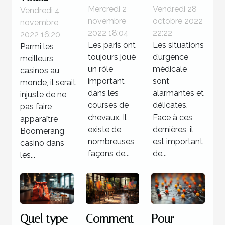
courses
étapes à
Mercredi 2
Vendredi 28
devez
Vendredi 4
novembre
octobre 2022
novembre
hippiques
suivre face
savoir sur
2022 18:04
22:22
2022 16:20
à une
Boomerang
Les paris ont
Les situations
Parmi les
situation
casino
toujours joué
d’urgence
meilleurs
d’urgence
un rôle
médicale
casinos au
important
médicale
sont
monde, il serait
dans les
alarmantes et
injuste de ne
?
courses de
délicates.
pas faire
chevaux. Il
Face à ces
apparaître
existe de
dernières, il
Boomerang
nombreuses
est important
casino dans
façons de...
de...
les...
Quel type
Comment
Pour