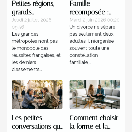
Petites régions,
Famille
grands
recomposée :
champions : une
quels enjeux
Jeudi 2 juillet 2026
Mardi 2 juin 2026 00:20
09:56
Un divorce ne sépare
réalité française
juridiques après
Les grandes
pas seulement deux
une séparation ?
métropoles n’ont pas
adultes, il réorganise
le monopole des
souvent toute une
réussites françaises, et
constellation
les derniers
familiale,...
classements...
Les petites
Comment choisir
conversations qui
la forme et la