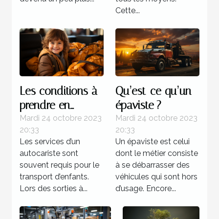
Cette...
Les conditions à
Qu’est-ce qu’un
prendre en
épaviste ?
compte lors d’un
Mardi 24 octobre 2023
Mardi 24 octobre 2023
20:33
20:33
transport
Les services d’un
Un épaviste est celui
d’enfants
autocariste sont
dont le métier consiste
souvent requis pour le
à se débarrasser des
transport d’enfants.
véhicules qui sont hors
Lors des sorties à...
d’usage. Encore...