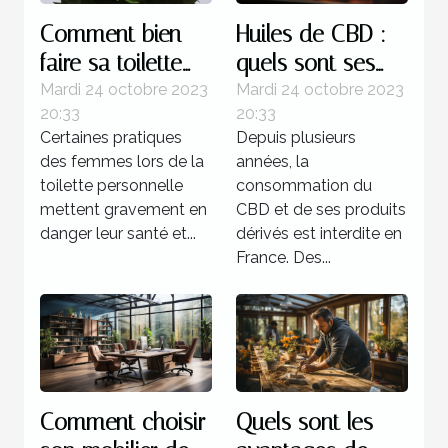
Comment bien
Huiles de CBD :
faire sa toilette
quels sont ses
intime ?
bienfaits sur
Mardi 24 octobre 2023
Mardi 24 octobre 2023
20:33
20:33
l’organisme ?
Certaines pratiques
Depuis plusieurs
des femmes lors de la
années, la
toilette personnelle
consommation du
mettent gravement en
CBD et de ses produits
danger leur santé et...
dérivés est interdite en
France. Des...
Comment choisir
Quels sont les