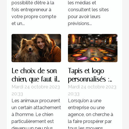
possibilité d’être à la
les médias et
fois entrepreneur à
consultent les sites
votre propre compte
pour avoir leurs
et un...
prévisions...
Le choix de son
Tapis et logo
chien, que faut-il
personnalisés :
savoir ?
parlons-en !
Mardi 24 octobre 2023
Mardi 24 octobre 2023
20:33
20:33
Les animaux procurent
Lorsqu’on a une
un certain attachement
entreprise ou une
à l’homme. Le chien
agence, on cherche à
particulièrement est
la faire prospérer par
devenu un peu plus...
tous les moyens.