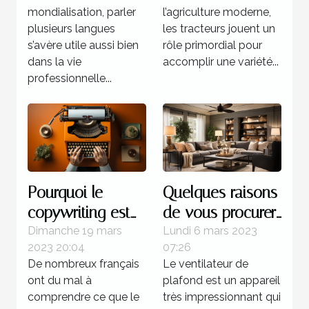
d’opter pour ce
agricoles
mondialisation, parler
l’agriculture moderne,
programme
disponibles sur le
plusieurs langues
les tracteurs jouent un
marché ?
s’avère utile aussi bien
rôle primordial pour
dans la vie
accomplir une variété...
professionnelle...
Pourquoi le
Quelques raisons
copywriting est
de vous procurer
votre meilleur
un ventilateur de
Dimanche 19 mars
Lundi 6 mars 2023
2023 20:04
07:26
atout commercial
plafond
De nombreux français
Le ventilateur de
?
ont du mal à
plafond est un appareil
comprendre ce que le
très impressionnant qui