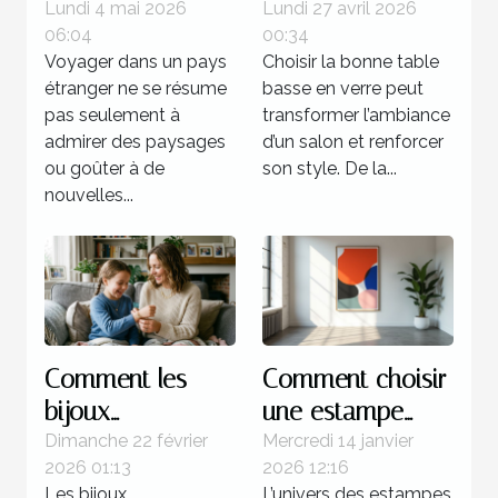
transforment
couleur de votre
Lundi 4 mai 2026
Lundi 27 avril 2026
06:04
00:34
l’expérience d’un
table basse en
Voyager dans un pays
Choisir la bonne table
pays
verre ?
étranger ne se résume
basse en verre peut
pas seulement à
transformer l’ambiance
admirer des paysages
d’un salon et renforcer
ou goûter à de
son style. De la...
nouvelles...
Comment les
Comment choisir
bijoux
une estampe
personnalisés
moderne pour
Dimanche 22 février
Mercredi 14 janvier
2026 01:13
2026 12:16
renforcent les
votre collection ?
Les bijoux
L’univers des estampes