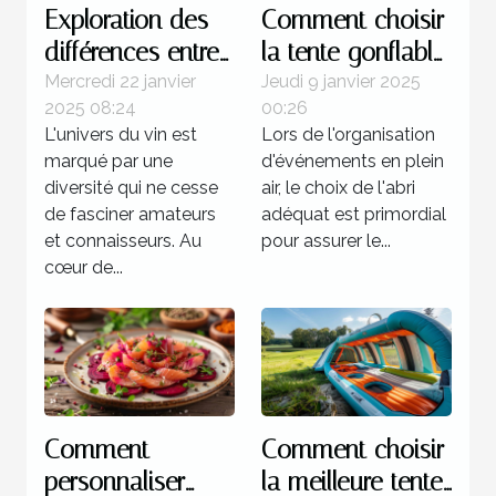
Exploration des
Comment choisir
différences entre
la tente gonflable
les vins de la rive
idéale pour vos
Mercredi 22 janvier
Jeudi 9 janvier 2025
2025 08:24
00:26
gauche et de la
événements
L'univers du vin est
Lors de l'organisation
rive droite
marqué par une
d'événements en plein
diversité qui ne cesse
air, le choix de l'abri
de fasciner amateurs
adéquat est primordial
et connaisseurs. Au
pour assurer le...
cœur de...
Comment
Comment choisir
personnaliser
la meilleure tente