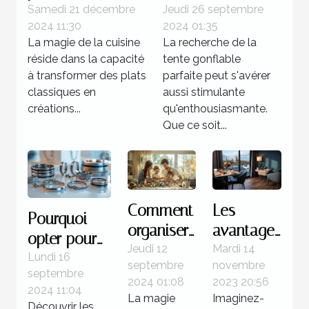
votre gravlax à la
gonflable pour
Samedi 21 décembre
Jeudi 26 septembre
2024 11:30
2024 01:35
betterave avec
votre prochain
La magie de la cuisine
La recherche de la
des épices
événement
réside dans la capacité
tente gonflable
locales
à transformer des plats
parfaite peut s'avérer
classiques en
aussi stimulante
créations...
qu'enthousiasmante.
Que ce soit...
Comment
Les
Pourquoi
organiser
avantages
opter pour
une
de
Jeudi 12
Mardi 14
des bijoux
Lundi 16
septembre
novembre
journée
séjourner
septembre
en acier
2024 01:08
2023 20:56
de
dans un
2024 11:04
inoxydable
La magie
Imaginez-
Découvrir les