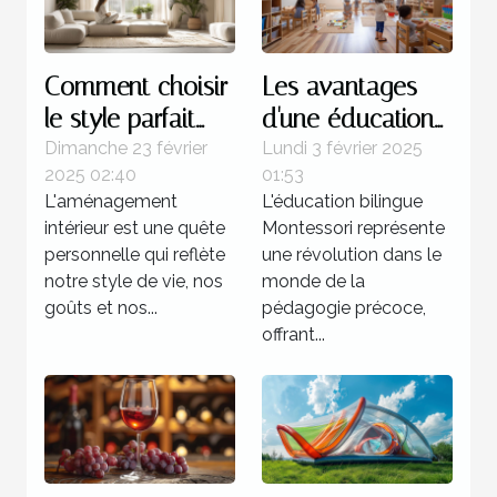
Comment choisir
Les avantages
le style parfait
d'une éducation
pour votre
bilingue
Dimanche 23 février
Lundi 3 février 2025
2025 02:40
01:53
aménagement
Montessori dès la
L'aménagement
L'éducation bilingue
intérieur
petite enfance
intérieur est une quête
Montessori représente
personnelle qui reflète
une révolution dans le
notre style de vie, nos
monde de la
goûts et nos...
pédagogie précoce,
offrant...