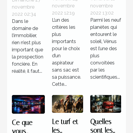
à propos
novembre
novembre
novembre
aspirateur
planète
des
2022 12:19
2022 13:02
2022 02:34
sans sac
Vénus
logiciels de
L’un des
Parmi les neuf
Dans le
prospection
critères les
planètes qui
domaine de
foncière
plus
entourent le
l’immobilier,
importants
soleil, Vénus
rien n’est plus
pour le choix
est l’une des
important que
d’un
plus
la prospection
aspirateur
convoitées
foncière. En
sans sac est
par les
réalité, il faut...
sa puissance.
scientifiques...
Cette...
Le turf et
Quelles
Ce que
les
sont les
vous