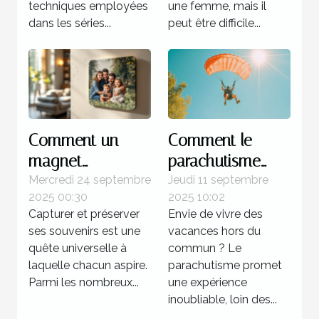
techniques employées
une femme, mais il
dans les séries...
peut être difficile...
Comment un
Comment le
magnet
parachutisme
personnalisé peut
peut transformer
Mercredi 24 septembre
Jeudi 11 septembre
2025 00:30
2025 10:02
capturer vos
votre perception
Capturer et préserver
Envie de vivre des
souvenirs
des vacances ?
ses souvenirs est une
vacances hors du
uniques ?
quête universelle à
commun ? Le
laquelle chacun aspire.
parachutisme promet
Parmi les nombreux...
une expérience
inoubliable, loin des...