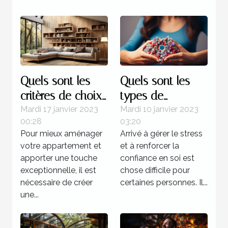
Quels sont les
Quels sont les
critères de choix
types de
d’une étagère
formation pour
Mardi 17 janvier 2023
Mardi 10 janvier 2023
00:28
03:20
murale à livres ?
devenir un
Pour mieux aménager
Arrivé à gérer le stress
sophrologue ?
votre appartement et
et à renforcer la
apporter une touche
confiance en soi est
exceptionnelle, il est
chose difficile pour
nécessaire de créer
certaines personnes. Il...
une...