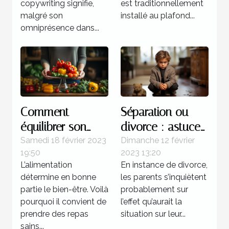
copywriting signifie,
est traditionnellement
malgré son
installé au plafond...
omniprésence dans...
Comment
Séparation ou
équilibrer son
divorce : astuces
alimentation ?
pour atténuer la
Samedi 18 février 2023
Dimanche 12 février
19:50
2023 13:20
souffrance des
L’alimentation
En instance de divorce,
enfants
détermine en bonne
les parents s’inquiètent
partie le bien-être. Voilà
probablement sur
pourquoi il convient de
l’effet qu’aurait la
prendre des repas
situation sur leur...
sains...