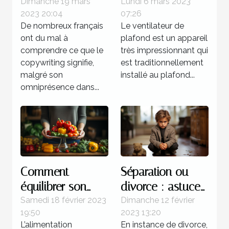
votre meilleur
un ventilateur de
Dimanche 19 mars
Lundi 6 mars 2023
2023 20:04
07:26
atout commercial
plafond
De nombreux français
Le ventilateur de
?
ont du mal à
plafond est un appareil
comprendre ce que le
très impressionnant qui
copywriting signifie,
est traditionnellement
malgré son
installé au plafond...
omniprésence dans...
Comment
Séparation ou
équilibrer son
divorce : astuces
alimentation ?
pour atténuer la
Samedi 18 février 2023
Dimanche 12 février
19:50
2023 13:20
souffrance des
L’alimentation
En instance de divorce,