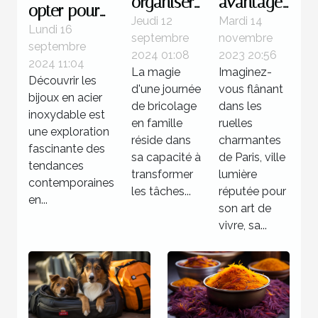
organiser
avantages
opter pour
une
de
Jeudi 12
Mardi 14
des bijoux
Lundi 16
septembre
novembre
journée
séjourner
septembre
en acier
2024 01:08
2023 20:56
de
dans un
2024 11:04
inoxydable
La magie
Imaginez-
Découvrir les
bricolage
hôtel 3
d'une journée
vous flânant
?
bijoux en acier
familiale
étoiles à
de bricolage
dans les
inoxydable est
réussie
en famille
Paris
ruelles
une exploration
réside dans
charmantes
fascinante des
sa capacité à
de Paris, ville
tendances
transformer
lumière
contemporaines
les tâches...
réputée pour
en...
son art de
vivre, sa...