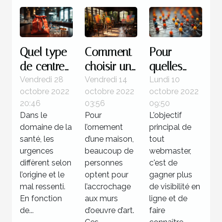
Quel type
Comment
Pour
de centre
choisir un
quelles
pour une
tableau
raisons
Vendredi 28
Vendredi 14
Lundi 10
octobre 2022
octobre 2022
octobre 2022
urgence
d’art ?
utiliser la
20:46
03:56
09:50
médicale ?
méthode
Dans le
Pour
L'objectif
de
domaine de la
l’ornement
principal de
netlinking
santé, les
d’une maison,
tout
urgences
beaucoup de
?
webmaster,
diffèrent selon
personnes
c'est de
l’origine et le
optent pour
gagner plus
mal ressenti.
l’accrochage
de visibilité en
En fonction
aux murs
ligne et de
de...
d’oeuvre d’art.
faire