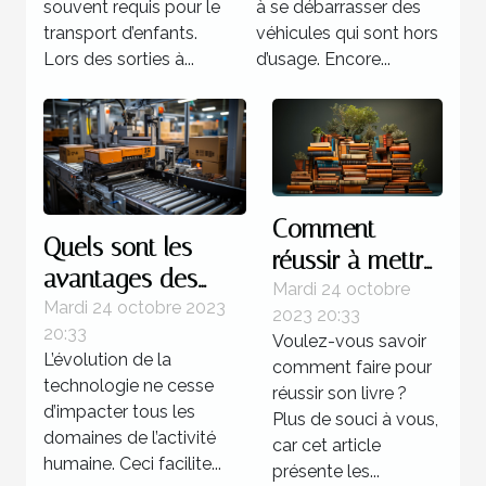
souvent requis pour le
à se débarrasser des
transport d’enfants.
véhicules qui sont hors
Lors des sorties à...
d’usage. Encore...
Comment
Quels sont les
réussir à mettre
avantages des
au point un
Mardi 24 octobre
systèmes
Mardi 24 octobre 2023
2023 20:33
livre ?
20:33
d’automatisations ?
Voulez-vous savoir
L’évolution de la
comment faire pour
technologie ne cesse
réussir son livre ?
d’impacter tous les
Plus de souci à vous,
domaines de l’activité
car cet article
humaine. Ceci facilite...
présente les...