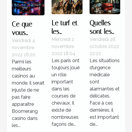
Le turf et
Quelles
Ce que
les
sont les
vous
courses
étapes à
Mercredi 2
Vendredi 28
devez
Vendredi 4
novembre
octobre 2022
novembre
hippiques
suivre face
savoir sur
2022 18:04
22:22
2022 16:20
à une
Boomerang
Les paris ont
Les situations
Parmi les
situation
casino
toujours joué
d’urgence
meilleurs
d’urgence
un rôle
médicale
casinos au
important
médicale
sont
monde, il serait
dans les
alarmantes et
injuste de ne
?
courses de
délicates.
pas faire
chevaux. Il
Face à ces
apparaître
existe de
dernières, il
Boomerang
nombreuses
est important
casino dans
façons de...
de...
les...