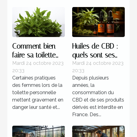
Comment bien
Huiles de CBD :
faire sa toilette
quels sont ses
intime ?
bienfaits sur
Mardi 24 octobre 2023
Mardi 24 octobre 2023
20:33
20:33
l’organisme ?
Certaines pratiques
Depuis plusieurs
des femmes lors de la
années, la
toilette personnelle
consommation du
mettent gravement en
CBD et de ses produits
danger leur santé et...
dérivés est interdite en
France. Des...