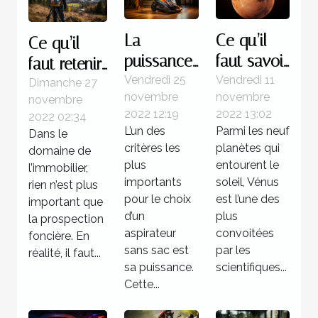
La
Ce qu’il
Ce qu’il
puissance
faut savoir
faut retenir
d’un
de la
Vendredi 25
Vendredi 11
à propos
Dimanche 27
novembre
novembre
novembre
aspirateur
planète
des
2022 12:19
2022 13:02
2022 02:34
sans sac
Vénus
logiciels de
L’un des
Parmi les neuf
Dans le
prospection
critères les
planètes qui
domaine de
foncière
plus
entourent le
l’immobilier,
importants
soleil, Vénus
rien n’est plus
pour le choix
est l’une des
important que
d’un
plus
la prospection
aspirateur
convoitées
foncière. En
sans sac est
par les
réalité, il faut...
sa puissance.
scientifiques...
Cette...