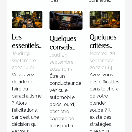
Ces...
connaître...
Les
Quelques
Quelques
essentiels
critères
conseils
à savoir
pour un
Jeudi 29
Mercredi 28
pour bien
Jeudi 29
septembre
septembre
du saut en
meilleur
septembre
faire le
2022 14:01
2022 01:14
2022 10:15
parachute
choix de
choix d’un
Vous avez
Avez-vous
Être un
blender
GPS pour
décidé de
des difficultés
conducteur de
soupe
un poids
faire du
dans le choix
véhicule
parachutisme
de votre
lourds
automobile
? Alors
blender
poids lourd,
félicitations,
soupe ? Il
c’est être
car c'est une
existe des
capable de
décision qui
stratégies
transporter
va vous
que vous