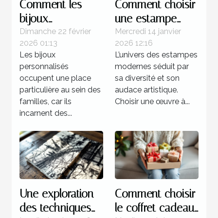
Comment les
Comment choisir
bijoux
une estampe
personnalisés
moderne pour
Dimanche 22 février
Mercredi 14 janvier
2026 01:13
2026 12:16
renforcent les
votre collection ?
Les bijoux
L’univers des estampes
liens familiaux ?
personnalisés
modernes séduit par
occupent une place
sa diversité et son
particulière au sein des
audace artistique.
familles, car ils
Choisir une œuvre à...
incarnent des...
Une exploration
Comment choisir
des techniques
le coffret cadeau