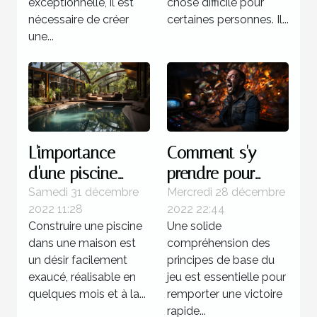
exceptionnelle, il est
chose difficile pour
nécessaire de créer
certaines personnes. Il...
une...
L'importance
Comment s'y
d'une piscine
prendre pour
dans une maison
gagner d'une
Samedi 31 décembre
Mercredi 28 décembre
2022 11:28
2022 22:44
manière certaine
Construire une piscine
Une solide
au multi ?
dans une maison est
compréhension des
un désir facilement
principes de base du
exaucé, réalisable en
jeu est essentielle pour
quelques mois et à la...
remporter une victoire
rapide...