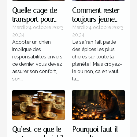
Quelle cage de
Comment rester
transport pour
toujours jeune
chien est plus
grâce au safran ?
Mardi 24 octobre 2023
Mardi 24 octobre 2023
20:34
20:34
recommandée ?
Adopter un chien
Le safran fait partie
implique des
des épices les plus
responsabilités envers
chères sur toute la
ce dernier, vous devez
planète ! Mais croyez-
assurer son confort,
le ou non, ça en vaut
son...
la...
Qu’est-ce que le
Pourquoi faut-il