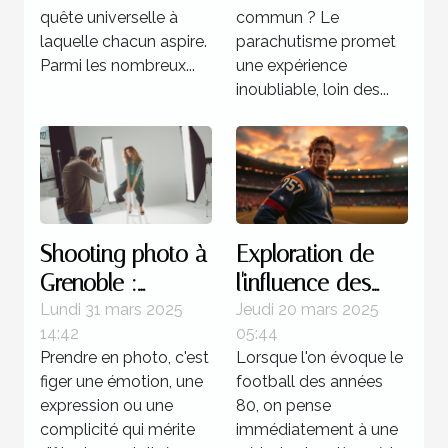
uniques ?
quête universelle à
commun ? Le
laquelle chacun aspire.
parachutisme promet
Parmi les nombreux...
une expérience
inoubliable, loin des...
Shooting photo à
Exploration de
Grenoble :
l'influence des
immortalisez vos
stratégies
Lundi 31 mars 2025
Jeudi 20 mars 2025
14:42
05:44
moments avec
offensives dans
Prendre en photo, c'est
Lorsque l'on évoque le
un professionnel
le football des
figer une émotion, une
football des années
années 80
expression ou une
80, on pense
complicité qui mérite
immédiatement à une