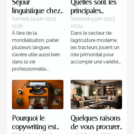
Séjour
Quelles sont les
linguistique chez
principales
un professeur : 4
marques de
Samedi 24 juin 2023
Vendredi 9 juin 2023
12:16
02:24
bonnes raisons
tracteurs
À l’ère de la
Dans le secteur de
d’opter pour ce
agricoles
mondialisation, parler
l’agriculture moderne,
programme
disponibles sur le
plusieurs langues
les tracteurs jouent un
marché ?
s’avère utile aussi bien
rôle primordial pour
dans la vie
accomplir une variété...
professionnelle...
Pourquoi le
Quelques raisons
copywriting est
de vous procurer