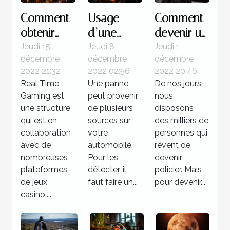
Comment
Usage
Comment
obtenir
d’une
devenir un
des
valise
policier ?
Jeudi 15
Jeudi 8
Jeudi 1
décembre
décembre
décembre
jackpots
diagnostic
2022 21:32
2022 02:56
2022 20:46
sur Real
: Quelle
Real Time
Une panne
De nos jours,
Time
utilité pour
Gaming est
peut provenir
nous
Gaming ?
votre
une structure
de plusieurs
disposons
qui est en
voiture ?
sources sur
des milliers de
collaboration
votre
personnes qui
avec de
automobile.
rêvent de
nombreuses
Pour les
devenir
plateformes
détecter, il
policier. Mais
de jeux
faut faire un...
pour devenir...
casino....