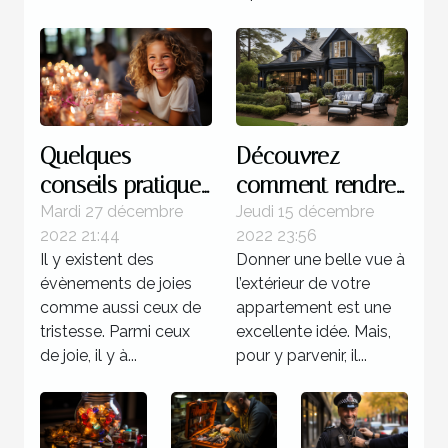
Quelques
Découvrez
conseils pratiques
comment rendre
pour réussir
magnifique
Mardi 27 décembre
Jeudi 15 décembre
2022 21:44
2022 23:56
l'organisation d'un
l’extérieur de
Il y existent des
Donner une belle vue à
anniversaire
votre maison
évènements de joies
l’extérieur de votre
comme aussi ceux de
appartement est une
tristesse. Parmi ceux
excellente idée. Mais,
de joie, il y à...
pour y parvenir, il...