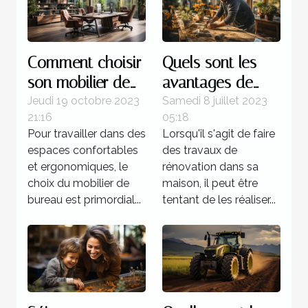
Comment choisir
Quels sont les
son mobilier de
avantages de
bureau ?
faire recours à un
Jeudi 19 octobre 2023
Samedi 8 juillet 2023
21:16
05:18
expert pour la
Pour travailler dans des
Lorsqu'il s'agit de faire
rénovation de sa
espaces confortables
des travaux de
maison ?
et ergonomiques, le
rénovation dans sa
choix du mobilier de
maison, il peut être
bureau est primordial...
tentant de les réaliser...