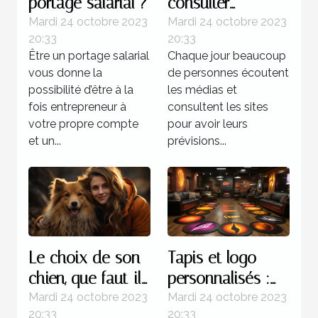
portage salarial ?
consulter
l’horoscope ?
Mardi 24 octobre 2023
Mardi 24 octobre 2023
20:33
20:33
Être un portage salarial
Chaque jour beaucoup
vous donne la
de personnes écoutent
possibilité d’être à la
les médias et
fois entrepreneur à
consultent les sites
votre propre compte
pour avoir leurs
et un...
prévisions...
Le choix de son
Tapis et logo
chien, que faut-il
personnalisés :
savoir ?
parlons-en !
Mardi 24 octobre 2023
Mardi 24 octobre 2023
20:33
20:33