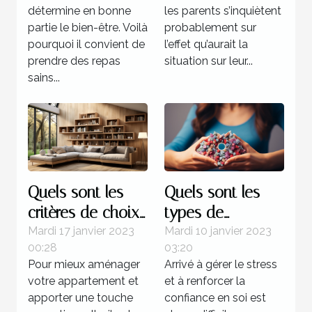
enfants
détermine en bonne
les parents s’inquiètent
partie le bien-être. Voilà
probablement sur
pourquoi il convient de
l’effet qu’aurait la
prendre des repas
situation sur leur...
sains...
Quels sont les
Quels sont les
critères de choix
types de
d’une étagère
formation pour
Mardi 17 janvier 2023
Mardi 10 janvier 2023
00:28
03:20
murale à livres ?
devenir un
Pour mieux aménager
Arrivé à gérer le stress
sophrologue ?
votre appartement et
et à renforcer la
apporter une touche
confiance en soi est