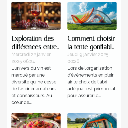
Exploration des
Comment choisir
différences entre
la tente gonflable
les vins de la rive
idéale pour vos
Mercredi 22 janvier
Jeudi 9 janvier 2025
2025 08:24
00:26
gauche et de la
événements
L'univers du vin est
Lors de l'organisation
rive droite
marqué par une
d'événements en plein
diversité qui ne cesse
air, le choix de l'abri
de fasciner amateurs
adéquat est primordial
et connaisseurs. Au
pour assurer le...
cœur de...