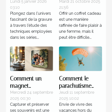
de gravure
idéal pour
Lundi 5 janvier 2026
Mardi 21 octobre 2025
03:10
21:56
utilisées dans les
chaque type de
Plongez dans l'univers
Offrir un coffret cadeau
séries célèbres de
femme ?
fascinant de la gravure
est une manière
Picasso
à travers l'étude des
raffinée de faire plaisir à
techniques employées
une femme, mais il
dans les séries...
peut être difficile...
Comment un
Comment le
magnet
parachutisme
personnalisé peut
peut transformer
Mercredi 24 septembre
Jeudi 11 septembre
2025 00:30
2025 10:02
capturer vos
votre perception
Capturer et préserver
Envie de vivre des
souvenirs
des vacances ?
ses souvenirs est une
vacances hors du