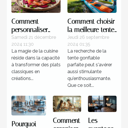
Comment
Comment choisir
personnaliser
la meilleure tente
votre gravlax à la
gonflable pour
Samedi 21 décembre
Jeudi 26 septembre
2024 11:30
2024 01:35
betterave avec
votre prochain
La magie de la cuisine
La recherche de la
des épices
événement
réside dans la capacité
tente gonflable
locales
à transformer des plats
parfaite peut s'avérer
classiques en
aussi stimulante
créations...
qu'enthousiasmante.
Que ce soit...
Comment
Les
Pourquoi