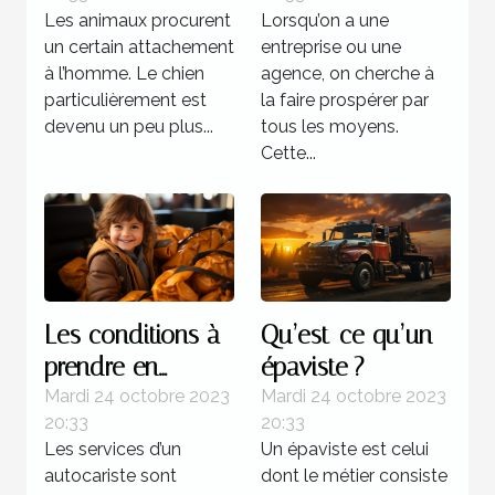
Les animaux procurent
Lorsqu’on a une
un certain attachement
entreprise ou une
à l’homme. Le chien
agence, on cherche à
particulièrement est
la faire prospérer par
devenu un peu plus...
tous les moyens.
Cette...
Les conditions à
Qu’est-ce qu’un
prendre en
épaviste ?
compte lors d’un
Mardi 24 octobre 2023
Mardi 24 octobre 2023
20:33
20:33
transport
Les services d’un
Un épaviste est celui
d’enfants
autocariste sont
dont le métier consiste