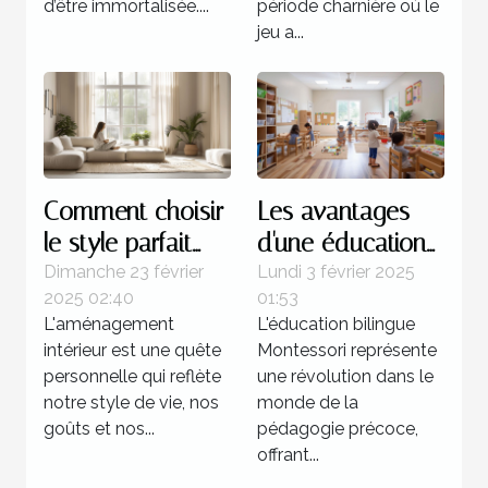
d’être immortalisée....
période charnière où le
jeu a...
Comment choisir
Les avantages
le style parfait
d'une éducation
pour votre
bilingue
Dimanche 23 février
Lundi 3 février 2025
2025 02:40
01:53
aménagement
Montessori dès la
L'aménagement
L'éducation bilingue
intérieur
petite enfance
intérieur est une quête
Montessori représente
personnelle qui reflète
une révolution dans le
notre style de vie, nos
monde de la
goûts et nos...
pédagogie précoce,
offrant...