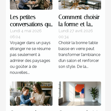
Les petites
Comment choisir
conversations qui
la forme et la
transforment
couleur de votre
Lundi 4 mai 2026
Lundi 27 avril 2026
06:04
00:34
l’expérience d’un
table basse en
Voyager dans un pays
Choisir la bonne table
pays
verre ?
étranger ne se résume
basse en verre peut
pas seulement à
transformer l’ambiance
admirer des paysages
d’un salon et renforcer
ou goûter à de
son style. De la...
nouvelles...