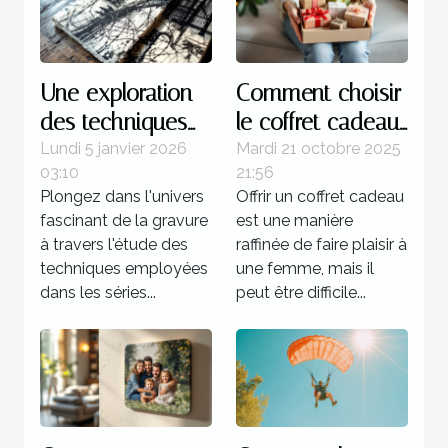
Une exploration
Comment choisir
des techniques
le coffret cadeau
de gravure
idéal pour
Lundi 5 janvier 2026
Mardi 21 octobre 2025
03:10
21:56
utilisées dans les
chaque type de
Plongez dans l'univers
Offrir un coffret cadeau
séries célèbres de
femme ?
fascinant de la gravure
est une manière
Picasso
à travers l'étude des
raffinée de faire plaisir à
techniques employées
une femme, mais il
dans les séries...
peut être difficile...