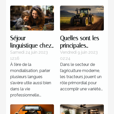
Séjour
Quelles sont les
linguistique chez
principales
un professeur : 4
marques de
Samedi 24 juin 2023
Vendredi 9 juin 2023
12:16
02:24
bonnes raisons
tracteurs
À l’ère de la
Dans le secteur de
d’opter pour ce
agricoles
mondialisation, parler
l’agriculture moderne,
programme
disponibles sur le
plusieurs langues
les tracteurs jouent un
marché ?
s’avère utile aussi bien
rôle primordial pour
dans la vie
accomplir une variété...
professionnelle...