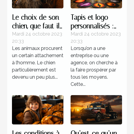
Le choix de son
Tapis et logo
chien, que faut-il
personnalisés :
savoir ?
parlons-en !
Mardi 24 octobre 2023
Mardi 24 octobre 2023
20:33
20:33
Les animaux procurent
Lorsqu’on a une
un certain attachement
entreprise ou une
à l’homme. Le chien
agence, on cherche à
particulièrement est
la faire prospérer par
devenu un peu plus...
tous les moyens.
Cette...
Les conditions à
Qu’est-ce qu’un