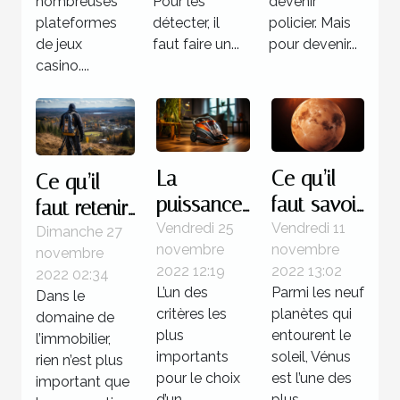
nombreuses
Pour les
devenir
plateformes
détecter, il
policier. Mais
de jeux
faut faire un...
pour devenir...
casino....
La
Ce qu’il
Ce qu’il
puissance
faut savoir
faut retenir
d’un
de la
Vendredi 25
Vendredi 11
à propos
Dimanche 27
novembre
novembre
novembre
aspirateur
planète
des
2022 12:19
2022 13:02
2022 02:34
sans sac
Vénus
logiciels de
L’un des
Parmi les neuf
Dans le
prospection
critères les
planètes qui
domaine de
foncière
plus
entourent le
l’immobilier,
importants
soleil, Vénus
rien n’est plus
pour le choix
est l’une des
important que
d’un
plus