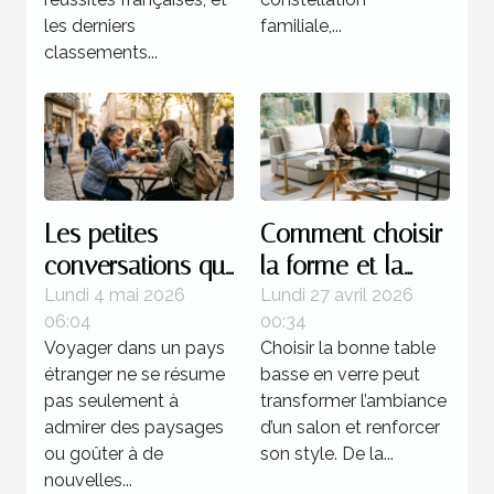
les derniers
familiale,...
classements...
Les petites
Comment choisir
conversations qui
la forme et la
transforment
couleur de votre
Lundi 4 mai 2026
Lundi 27 avril 2026
06:04
00:34
l’expérience d’un
table basse en
Voyager dans un pays
Choisir la bonne table
pays
verre ?
étranger ne se résume
basse en verre peut
pas seulement à
transformer l’ambiance
admirer des paysages
d’un salon et renforcer
ou goûter à de
son style. De la...
nouvelles...