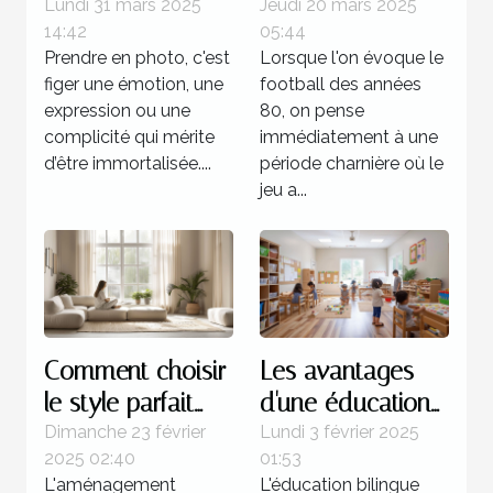
immortalisez vos
stratégies
Lundi 31 mars 2025
Jeudi 20 mars 2025
14:42
05:44
moments avec
offensives dans
Prendre en photo, c'est
Lorsque l'on évoque le
un professionnel
le football des
figer une émotion, une
football des années
années 80
expression ou une
80, on pense
complicité qui mérite
immédiatement à une
d’être immortalisée....
période charnière où le
jeu a...
Comment choisir
Les avantages
le style parfait
d'une éducation
pour votre
bilingue
Dimanche 23 février
Lundi 3 février 2025
2025 02:40
01:53
aménagement
Montessori dès la
L'aménagement
L'éducation bilingue