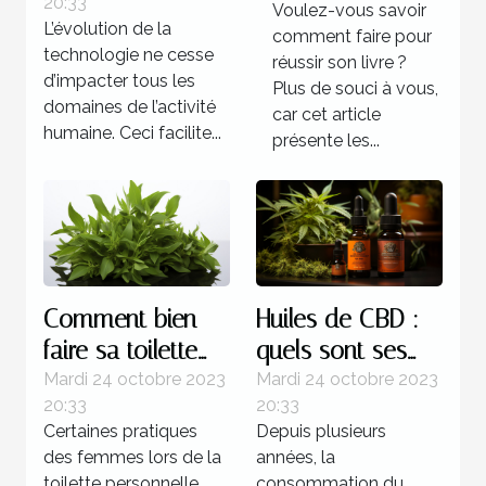
20:33
d’automatisations ?
Voulez-vous savoir
L’évolution de la
comment faire pour
technologie ne cesse
réussir son livre ?
d’impacter tous les
Plus de souci à vous,
domaines de l’activité
car cet article
humaine. Ceci facilite...
présente les...
Comment bien
Huiles de CBD :
faire sa toilette
quels sont ses
intime ?
bienfaits sur
Mardi 24 octobre 2023
Mardi 24 octobre 2023
20:33
20:33
l’organisme ?
Certaines pratiques
Depuis plusieurs
des femmes lors de la
années, la
toilette personnelle
consommation du