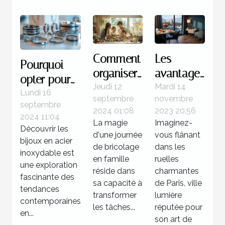
Comment
Les
Pourquoi
organiser
avantages
opter pour
une
de
Jeudi 12
Mardi 14
des bijoux
Lundi 16
septembre
novembre
journée
séjourner
septembre
en acier
2024 01:08
2023 20:56
de
dans un
2024 11:04
inoxydable
La magie
Imaginez-
Découvrir les
bricolage
hôtel 3
d'une journée
vous flânant
?
bijoux en acier
familiale
étoiles à
de bricolage
dans les
inoxydable est
réussie
en famille
Paris
ruelles
une exploration
réside dans
charmantes
fascinante des
sa capacité à
de Paris, ville
tendances
transformer
lumière
contemporaines
les tâches...
réputée pour
en...
son art de