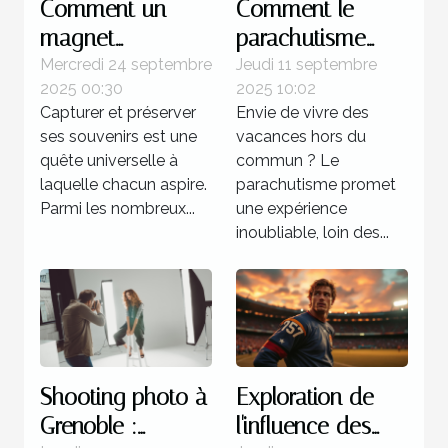
Comment un
Comment le
magnet
parachutisme
personnalisé peut
peut transformer
Mercredi 24 septembre
Jeudi 11 septembre
2025 00:30
2025 10:02
capturer vos
votre perception
Capturer et préserver
Envie de vivre des
souvenirs
des vacances ?
ses souvenirs est une
vacances hors du
uniques ?
quête universelle à
commun ? Le
laquelle chacun aspire.
parachutisme promet
Parmi les nombreux...
une expérience
inoubliable, loin des...
Shooting photo à
Exploration de
Grenoble :
l'influence des