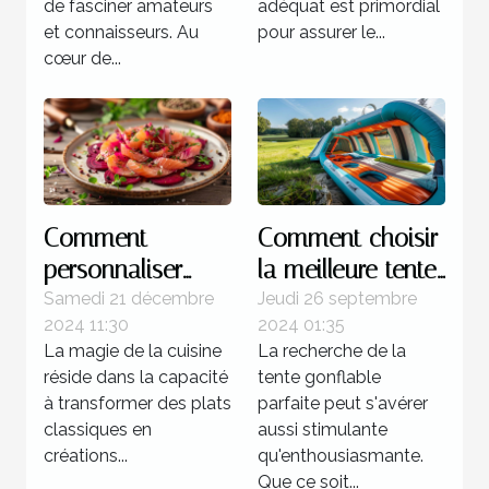
de fasciner amateurs
adéquat est primordial
et connaisseurs. Au
pour assurer le...
cœur de...
Comment
Comment choisir
personnaliser
la meilleure tente
votre gravlax à la
gonflable pour
Samedi 21 décembre
Jeudi 26 septembre
2024 11:30
2024 01:35
betterave avec
votre prochain
La magie de la cuisine
La recherche de la
des épices
événement
réside dans la capacité
tente gonflable
locales
à transformer des plats
parfaite peut s'avérer
classiques en
aussi stimulante
créations...
qu'enthousiasmante.
Que ce soit...