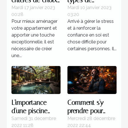
critères de choix
types de
d’une étagère
formation pour
Mardi 17 janvier 2023
Mardi 10 janvier 2023
00:28
03:20
murale à livres ?
devenir un
Pour mieux aménager
Arrivé à gérer le stress
sophrologue ?
votre appartement et
et à renforcer la
apporter une touche
confiance en soi est
exceptionnelle, il est
chose difficile pour
nécessaire de créer
certaines personnes. Il...
une...
L'importance
Comment s'y
d'une piscine
prendre pour
dans une maison
gagner d'une
Samedi 31 décembre
Mercredi 28 décembre
2022 11:28
2022 22:44
manière certaine