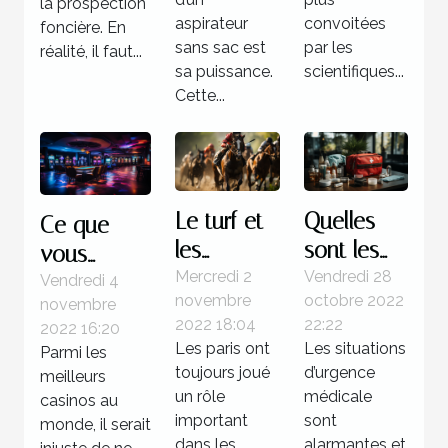
la prospection
aspirateur
convoitées
foncière. En
sans sac est
par les
réalité, il faut...
sa puissance.
scientifiques...
Cette...
Le turf et
Quelles
Ce que
les
sont les
vous
courses
étapes à
Mercredi 2
Vendredi 28
devez
Vendredi 4
novembre
octobre 2022
novembre
hippiques
suivre face
savoir sur
2022 18:04
22:22
2022 16:20
à une
Boomerang
Les paris ont
Les situations
Parmi les
situation
casino
toujours joué
d’urgence
meilleurs
d’urgence
un rôle
médicale
casinos au
important
médicale
sont
monde, il serait
dans les
alarmantes et