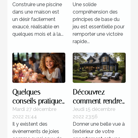
Construire une piscine
Une solide
au multi ?
dans une maison est
compréhension des
un désir facilement
principes de base du
exaucé, réalisable en
jeu est essentielle pour
quelques mois et à la...
remporter une victoire
rapide...
Quelques
Découvrez
conseils pratiques
comment rendre
pour réussir
magnifique
Mardi 27 décembre
Jeudi 15 décembre
2022 21:44
2022 23:56
l'organisation d'un
l’extérieur de
Il y existent des
Donner une belle vue à
anniversaire
votre maison
évènements de joies
l’extérieur de votre