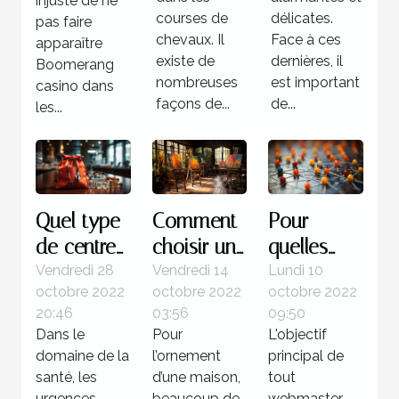
injuste de ne
?
courses de
délicates.
pas faire
chevaux. Il
Face à ces
apparaître
existe de
dernières, il
Boomerang
nombreuses
est important
casino dans
façons de...
de...
les...
Quel type
Comment
Pour
de centre
choisir un
quelles
pour une
tableau
raisons
Vendredi 28
Vendredi 14
Lundi 10
octobre 2022
octobre 2022
octobre 2022
urgence
d’art ?
utiliser la
20:46
03:56
09:50
médicale ?
méthode
Dans le
Pour
L'objectif
de
domaine de la
l’ornement
principal de
netlinking
santé, les
d’une maison,
tout
urgences
beaucoup de
webmaster,