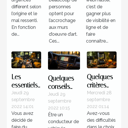
?
diffèrent selon
personnes
c'est de
l’origine et le
optent pour
gagner plus
mal ressenti.
l’accrochage
de visibilité en
En fonction
aux murs
ligne et de
de...
d’oeuvre d’art.
faire
Ces...
connaître...
Les
Quelques
Quelques
essentiels
critères
conseils
à savoir
pour un
Jeudi 29
Mercredi 28
pour bien
Jeudi 29
septembre
septembre
du saut en
meilleur
septembre
faire le
2022 14:01
2022 01:14
2022 10:15
parachute
choix de
choix d’un
Vous avez
Avez-vous
Être un
blender
GPS pour
décidé de
des difficultés
conducteur de
soupe
faire du
dans le choix