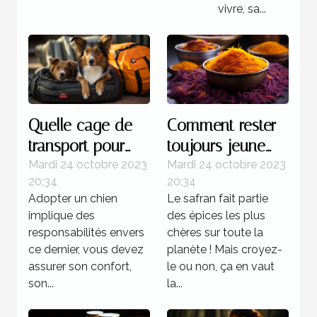
vivre, sa...
Quelle cage de
Comment rester
transport pour
toujours jeune
chien est plus
grâce au safran ?
Mardi 24 octobre 2023
Mardi 24 octobre 2023
20:34
20:34
recommandée ?
Adopter un chien
Le safran fait partie
implique des
des épices les plus
responsabilités envers
chères sur toute la
ce dernier, vous devez
planète ! Mais croyez-
assurer son confort,
le ou non, ça en vaut
son...
la...