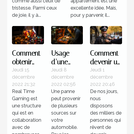
comme aussi ceux de
appartement est une
tristesse. Parmi ceux
excellente idée. Mais,
de joie, il y à...
pour y parvenir, il...
Comment
Usage
Comment
obtenir
d’une
devenir un
des
valise
policier ?
Jeudi 15
Jeudi 8
Jeudi 1
décembre
décembre
décembre
jackpots
diagnostic
2022 21:32
2022 02:56
2022 20:46
sur Real
: Quelle
Real Time
Une panne
De nos jours,
Time
utilité pour
Gaming est
peut provenir
nous
Gaming ?
votre
une structure
de plusieurs
disposons
qui est en
voiture ?
sources sur
des milliers de
collaboration
votre
personnes qui
avec de
automobile.
rêvent de