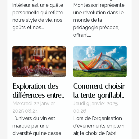
intérieur
petite enfance
intérieur est une quête
Montessori représente
personnelle qui reflète
une révolution dans le
notre style de vie, nos
monde de la
goûts et nos...
pédagogie précoce,
offrant...
Exploration des
Comment choisir
différences entre
la tente gonflable
les vins de la rive
idéale pour vos
Mercredi 22 janvier
Jeudi 9 janvier 2025
2025 08:24
00:26
gauche et de la
événements
L'univers du vin est
Lors de l'organisation
rive droite
marqué par une
d'événements en plein
diversité qui ne cesse
air, le choix de l'abri