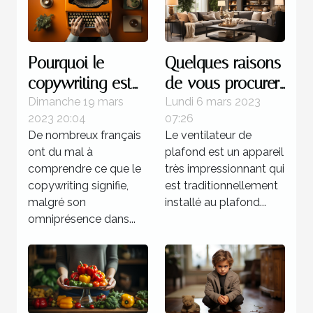
Pourquoi le
Quelques raisons
copywriting est
de vous procurer
votre meilleur
un ventilateur de
Dimanche 19 mars
Lundi 6 mars 2023
2023 20:04
07:26
atout commercial
plafond
De nombreux français
Le ventilateur de
?
ont du mal à
plafond est un appareil
comprendre ce que le
très impressionnant qui
copywriting signifie,
est traditionnellement
malgré son
installé au plafond...
omniprésence dans...