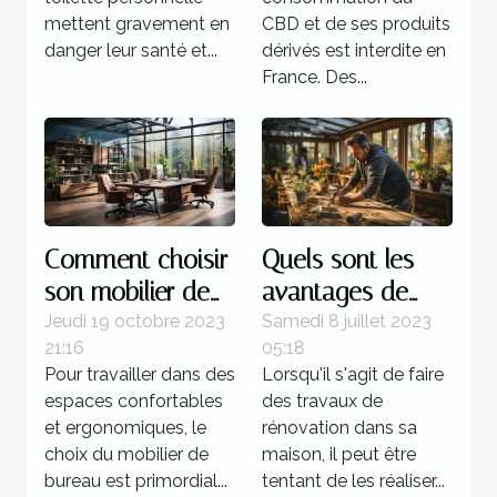
mettent gravement en
CBD et de ses produits
danger leur santé et...
dérivés est interdite en
France. Des...
Comment choisir
Quels sont les
son mobilier de
avantages de
bureau ?
faire recours à un
Jeudi 19 octobre 2023
Samedi 8 juillet 2023
21:16
05:18
expert pour la
Pour travailler dans des
Lorsqu'il s'agit de faire
rénovation de sa
espaces confortables
des travaux de
maison ?
et ergonomiques, le
rénovation dans sa
choix du mobilier de
maison, il peut être
bureau est primordial...
tentant de les réaliser...