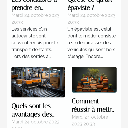
prendre en
épaviste ?
compte lors d’un
Mardi 24 octobre 2023
Mardi 24 octobre 2023
20:33
20:33
transport
Les services d’un
Un épaviste est celui
d’enfants
autocariste sont
dont le métier consiste
souvent requis pour le
à se débarrasser des
transport d’enfants.
véhicules qui sont hors
Lors des sorties à...
d’usage. Encore...
Comment
Quels sont les
réussir à mettre
avantages des
au point un
Mardi 24 octobre
systèmes
Mardi 24 octobre 2023
2023 20:33
livre ?