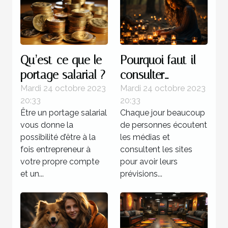
Qu’est-ce que le
Pourquoi faut-il
portage salarial ?
consulter
l’horoscope ?
Mardi 24 octobre 2023
Mardi 24 octobre 2023
20:33
20:33
Être un portage salarial
Chaque jour beaucoup
vous donne la
de personnes écoutent
possibilité d’être à la
les médias et
fois entrepreneur à
consultent les sites
votre propre compte
pour avoir leurs
et un...
prévisions...