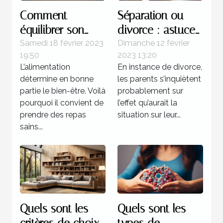
Comment
Séparation ou
équilibrer son
divorce : astuces
alimentation ?
pour atténuer la
Samedi 18 février 2023
Dimanche 12 février
19:50
2023 13:20
souffrance des
L’alimentation
En instance de divorce,
enfants
détermine en bonne
les parents s’inquiètent
partie le bien-être. Voilà
probablement sur
pourquoi il convient de
l’effet qu’aurait la
prendre des repas
situation sur leur...
sains...
Quels sont les
Quels sont les