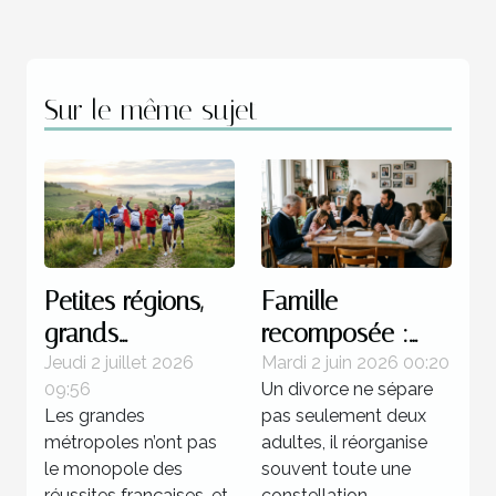
Sur le même sujet
Petites régions,
Famille
grands
recomposée :
champions : une
quels enjeux
Jeudi 2 juillet 2026
Mardi 2 juin 2026 00:20
09:56
Un divorce ne sépare
réalité française
juridiques après
Les grandes
pas seulement deux
une séparation ?
métropoles n’ont pas
adultes, il réorganise
le monopole des
souvent toute une
réussites françaises, et
constellation