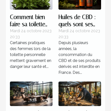
Comment bien
Huiles de CBD :
faire sa toilette
quels sont ses
intime ?
bienfaits sur
Mardi 24 octobre 2023
Mardi 24 octobre 2023
20:33
20:33
l’organisme ?
Certaines pratiques
Depuis plusieurs
des femmes lors de la
années, la
toilette personnelle
consommation du
mettent gravement en
CBD et de ses produits
danger leur santé et...
dérivés est interdite en
France. Des...