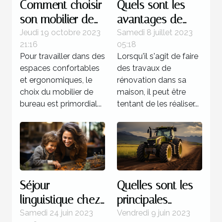
Comment choisir
Quels sont les
son mobilier de
avantages de
bureau ?
faire recours à un
Jeudi 19 octobre 2023
Samedi 8 juillet 2023
21:16
05:18
expert pour la
Pour travailler dans des
Lorsqu'il s'agit de faire
rénovation de sa
espaces confortables
des travaux de
maison ?
et ergonomiques, le
rénovation dans sa
choix du mobilier de
maison, il peut être
bureau est primordial...
tentant de les réaliser...
Séjour
Quelles sont les
linguistique chez
principales
un professeur : 4
marques de
Samedi 24 juin 2023
Vendredi 9 juin 2023