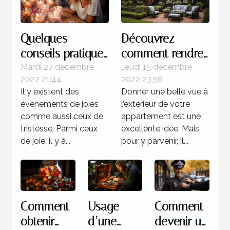
Quelques
Découvrez
conseils pratiques
comment rendre
pour réussir
magnifique
Mardi 27 décembre
Jeudi 15 décembre
2022 21:44
2022 23:56
l'organisation d'un
l’extérieur de
Il y existent des
Donner une belle vue à
anniversaire
votre maison
évènements de joies
l’extérieur de votre
comme aussi ceux de
appartement est une
tristesse. Parmi ceux
excellente idée. Mais,
de joie, il y à...
pour y parvenir, il...
Comment
Usage
Comment
obtenir
d’une
devenir un