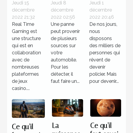
des
valise
policier ?
Jeudi 15
Jeudi 8
Jeudi 1
décembre
décembre
décembre
jackpots
diagnostic
2022 21:32
2022 02:56
2022 20:46
sur Real
: Quelle
Real Time
Une panne
De nos jours,
Time
utilité pour
Gaming est
peut provenir
nous
Gaming ?
votre
une structure
de plusieurs
disposons
qui est en
voiture ?
sources sur
des milliers de
collaboration
votre
personnes qui
avec de
automobile.
rêvent de
nombreuses
Pour les
devenir
plateformes
détecter, il
policier. Mais
de jeux
faut faire un...
pour devenir...
casino....
La
Ce qu’il
Ce qu’il