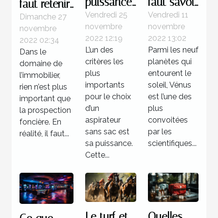
puissance
faut savoir
faut retenir
d’un
de la
Vendredi 25
Vendredi 11
à propos
Dimanche 27
novembre
novembre
novembre
aspirateur
planète
des
2022 12:19
2022 13:02
2022 02:34
sans sac
Vénus
logiciels de
L’un des
Parmi les neuf
Dans le
prospection
critères les
planètes qui
domaine de
foncière
plus
entourent le
l’immobilier,
importants
soleil, Vénus
rien n’est plus
pour le choix
est l’une des
important que
d’un
plus
la prospection
aspirateur
convoitées
foncière. En
sans sac est
par les
réalité, il faut...
sa puissance.
scientifiques...
Cette...
Le turf et
Quelles