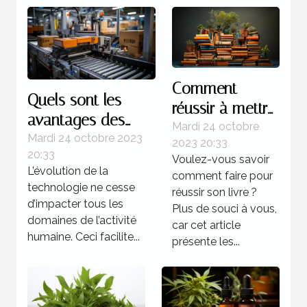
Comment
Quels sont les
réussir à mettre
avantages des
au point un
Mardi 24 octobre
systèmes
Mardi 24 octobre 2023
2023 20:33
livre ?
20:33
d’automatisations ?
Voulez-vous savoir
L’évolution de la
comment faire pour
technologie ne cesse
réussir son livre ?
d’impacter tous les
Plus de souci à vous,
domaines de l’activité
car cet article
humaine. Ceci facilite...
présente les...