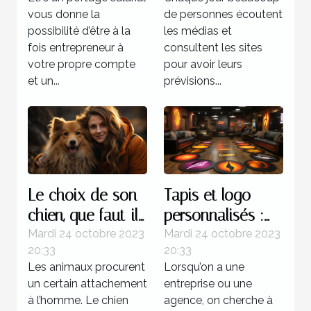
vous donne la
de personnes écoutent
possibilité d’être à la
les médias et
fois entrepreneur à
consultent les sites
votre propre compte
pour avoir leurs
et un...
prévisions...
Le choix de son
Tapis et logo
chien, que faut-il
personnalisés :
savoir ?
parlons-en !
Mardi 24 octobre 2023
Mardi 24 octobre 2023
20:33
20:33
Les animaux procurent
Lorsqu’on a une
un certain attachement
entreprise ou une
à l’homme. Le chien
agence, on cherche à