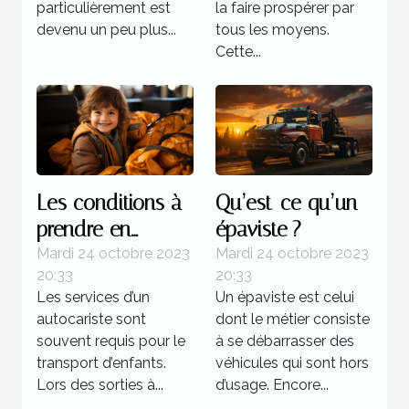
particulièrement est
la faire prospérer par
devenu un peu plus...
tous les moyens.
Cette...
Les conditions à
Qu’est-ce qu’un
prendre en
épaviste ?
compte lors d’un
Mardi 24 octobre 2023
Mardi 24 octobre 2023
20:33
20:33
transport
Les services d’un
Un épaviste est celui
d’enfants
autocariste sont
dont le métier consiste
souvent requis pour le
à se débarrasser des
transport d’enfants.
véhicules qui sont hors
Lors des sorties à...
d’usage. Encore...