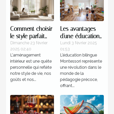
Comment choisir
Les avantages
le style parfait
d'une éducation
pour votre
bilingue
Dimanche 23 février
Lundi 3 février 2025
2025 02:40
01:53
aménagement
Montessori dès la
L'aménagement
L'éducation bilingue
intérieur
petite enfance
intérieur est une quête
Montessori représente
personnelle qui reflète
une révolution dans le
notre style de vie, nos
monde de la
goûts et nos...
pédagogie précoce,
offrant...