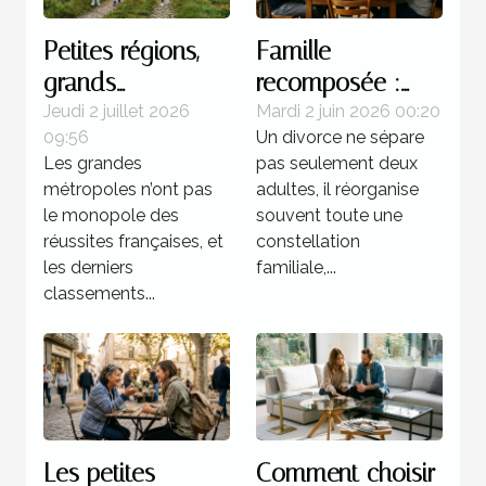
Petites régions,
Famille
grands
recomposée :
champions : une
quels enjeux
Jeudi 2 juillet 2026
Mardi 2 juin 2026 00:20
09:56
Un divorce ne sépare
réalité française
juridiques après
Les grandes
pas seulement deux
une séparation ?
métropoles n’ont pas
adultes, il réorganise
le monopole des
souvent toute une
réussites françaises, et
constellation
les derniers
familiale,...
classements...
Les petites
Comment choisir