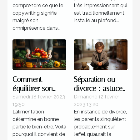
comprendre ce que le
très impressionnant qui
copywriting signifie,
est traditionnellement
malgré son
installé au plafond...
omniprésence dans...
Comment
Séparation ou
équilibrer son
divorce : astuces
alimentation ?
pour atténuer la
Samedi 18 février 2023
Dimanche 12 février
19:50
2023 13:20
souffrance des
L’alimentation
En instance de divorce,
enfants
détermine en bonne
les parents s’inquiètent
partie le bien-être. Voilà
probablement sur
pourquoi il convient de
l’effet qu’aurait la