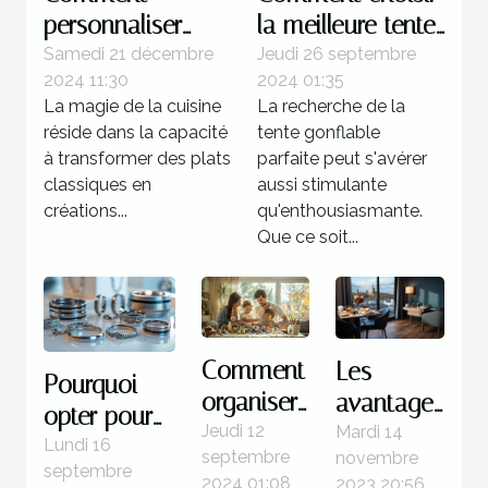
personnaliser
la meilleure tente
votre gravlax à la
gonflable pour
Samedi 21 décembre
Jeudi 26 septembre
2024 11:30
2024 01:35
betterave avec
votre prochain
La magie de la cuisine
La recherche de la
des épices
événement
réside dans la capacité
tente gonflable
locales
à transformer des plats
parfaite peut s'avérer
classiques en
aussi stimulante
créations...
qu'enthousiasmante.
Que ce soit...
Comment
Les
Pourquoi
organiser
avantages
opter pour
une
de
Jeudi 12
Mardi 14
des bijoux
Lundi 16
septembre
novembre
journée
séjourner
septembre
en acier
2024 01:08
2023 20:56