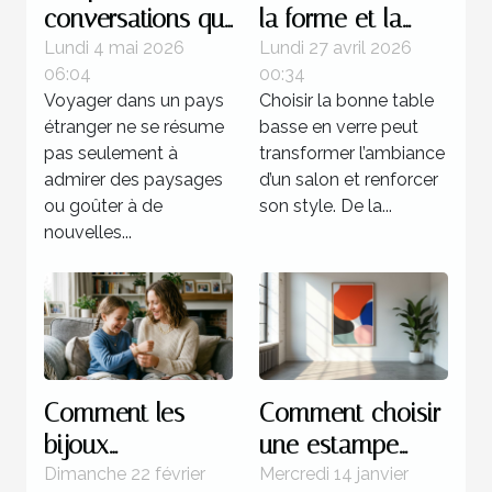
conversations qui
la forme et la
transforment
couleur de votre
Lundi 4 mai 2026
Lundi 27 avril 2026
06:04
00:34
l’expérience d’un
table basse en
Voyager dans un pays
Choisir la bonne table
pays
verre ?
étranger ne se résume
basse en verre peut
pas seulement à
transformer l’ambiance
admirer des paysages
d’un salon et renforcer
ou goûter à de
son style. De la...
nouvelles...
Comment les
Comment choisir
bijoux
une estampe
personnalisés
moderne pour
Dimanche 22 février
Mercredi 14 janvier