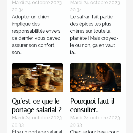
chien est plus
grâce au safran ?
Mardi 24 octobre 2023
Mardi 24 octobre 2023
20:34
20:34
recommandée ?
Adopter un chien
Le safran fait partie
implique des
des épices les plus
responsabilités envers
chères sur toute la
ce dernier, vous devez
planète ! Mais croyez-
assurer son confort,
le ou non, ça en vaut
son...
la...
Qu’est-ce que le
Pourquoi faut-il
portage salarial ?
consulter
l’horoscope ?
Mardi 24 octobre 2023
Mardi 24 octobre 2023
20:33
20:33
Être un portage salarial
Chaque jour beaucoup