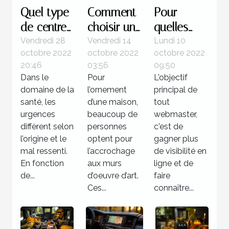
Quel type
Comment
Pour
de centre
choisir un
quelles
pour une
tableau
raisons
Vendredi 28
Vendredi 14
Lundi 10
octobre 2022
octobre 2022
octobre 2022
urgence
d’art ?
utiliser la
20:46
03:56
09:50
médicale ?
méthode
Dans le
Pour
L'objectif
de
domaine de la
l’ornement
principal de
netlinking
santé, les
d’une maison,
tout
urgences
beaucoup de
?
webmaster,
diffèrent selon
personnes
c'est de
l’origine et le
optent pour
gagner plus
mal ressenti.
l’accrochage
de visibilité en
En fonction
aux murs
ligne et de
de...
d’oeuvre d’art.
faire
Ces...
connaître...