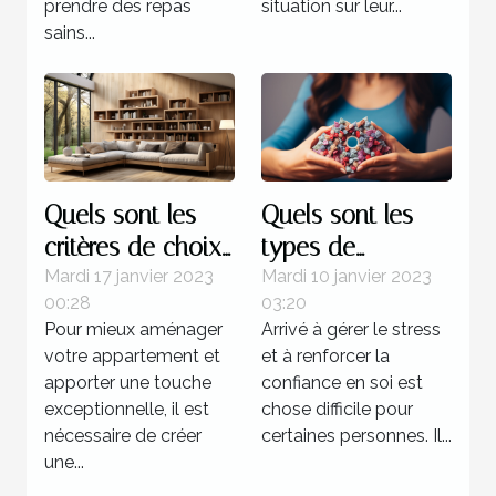
prendre des repas
situation sur leur...
sains...
Quels sont les
Quels sont les
critères de choix
types de
d’une étagère
formation pour
Mardi 17 janvier 2023
Mardi 10 janvier 2023
00:28
03:20
murale à livres ?
devenir un
Pour mieux aménager
Arrivé à gérer le stress
sophrologue ?
votre appartement et
et à renforcer la
apporter une touche
confiance en soi est
exceptionnelle, il est
chose difficile pour
nécessaire de créer
certaines personnes. Il...
une...