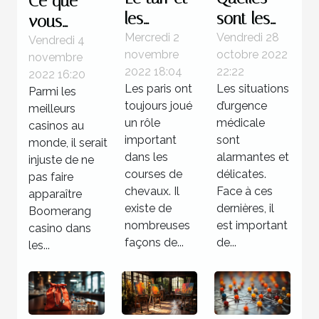
Ce que
les
sont les
vous
courses
étapes à
Mercredi 2
Vendredi 28
devez
Vendredi 4
novembre
octobre 2022
novembre
hippiques
suivre face
savoir sur
2022 18:04
22:22
2022 16:20
à une
Boomerang
Les paris ont
Les situations
Parmi les
situation
casino
toujours joué
d’urgence
meilleurs
d’urgence
un rôle
médicale
casinos au
important
médicale
sont
monde, il serait
dans les
alarmantes et
injuste de ne
?
courses de
délicates.
pas faire
chevaux. Il
Face à ces
apparaître
existe de
dernières, il
Boomerang
nombreuses
est important
casino dans
façons de...
de...
les...