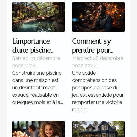
L'importance
Comment s'y
d'une piscine
prendre pour
dans une maison
gagner d'une
Samedi 31 décembre
Mercredi 28 décembre
2022 11:28
2022 22:44
manière certaine
Construire une piscine
Une solide
au multi ?
dans une maison est
compréhension des
un désir facilement
principes de base du
exaucé, réalisable en
jeu est essentielle pour
quelques mois et à la...
remporter une victoire
rapide...