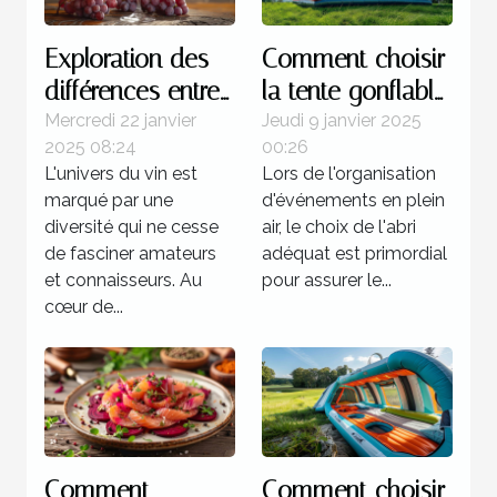
Exploration des
Comment choisir
différences entre
la tente gonflable
les vins de la rive
idéale pour vos
Mercredi 22 janvier
Jeudi 9 janvier 2025
2025 08:24
00:26
gauche et de la
événements
L'univers du vin est
Lors de l'organisation
rive droite
marqué par une
d'événements en plein
diversité qui ne cesse
air, le choix de l'abri
de fasciner amateurs
adéquat est primordial
et connaisseurs. Au
pour assurer le...
cœur de...
Comment
Comment choisir