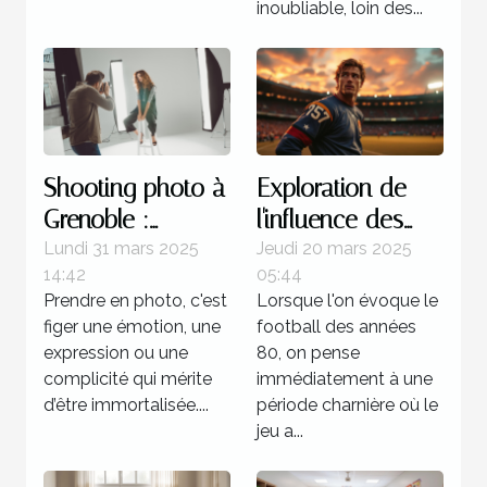
inoubliable, loin des...
Shooting photo à
Exploration de
Grenoble :
l'influence des
immortalisez vos
stratégies
Lundi 31 mars 2025
Jeudi 20 mars 2025
14:42
05:44
moments avec
offensives dans
Prendre en photo, c'est
Lorsque l'on évoque le
un professionnel
le football des
figer une émotion, une
football des années
années 80
expression ou une
80, on pense
complicité qui mérite
immédiatement à une
d’être immortalisée....
période charnière où le
jeu a...