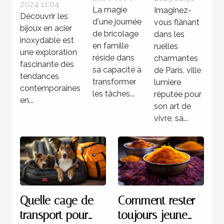
de
dans un
2024 11:04
inoxydable
La magie
Imaginez-
Découvrir les
bricolage
hôtel 3
d'une journée
vous flânant
?
bijoux en acier
familiale
étoiles à
de bricolage
dans les
inoxydable est
réussie
en famille
Paris
ruelles
une exploration
réside dans
charmantes
fascinante des
sa capacité à
de Paris, ville
tendances
transformer
lumière
contemporaines
les tâches...
réputée pour
en...
son art de
vivre, sa...
Quelle cage de
Comment rester
transport pour
toujours jeune