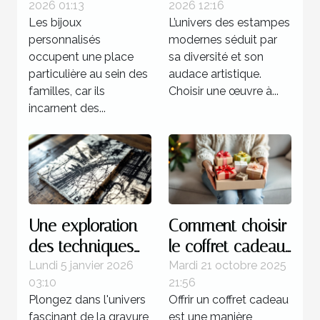
2026 01:13
2026 12:16
renforcent les
votre collection ?
Les bijoux
L’univers des estampes
liens familiaux ?
personnalisés
modernes séduit par
occupent une place
sa diversité et son
particulière au sein des
audace artistique.
familles, car ils
Choisir une œuvre à...
incarnent des...
Une exploration
Comment choisir
des techniques
le coffret cadeau
de gravure
idéal pour
Lundi 5 janvier 2026
Mardi 21 octobre 2025
03:10
21:56
utilisées dans les
chaque type de
Plongez dans l'univers
Offrir un coffret cadeau
séries célèbres de
femme ?
fascinant de la gravure
est une manière