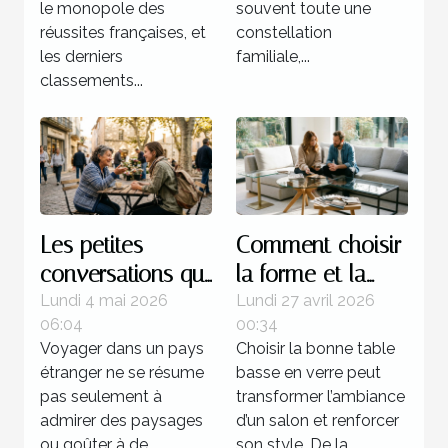
le monopole des
souvent toute une
réussites françaises, et
constellation
les derniers
familiale,...
classements...
Les petites
Comment choisir
conversations qui
la forme et la
transforment
couleur de votre
Lundi 4 mai 2026
Lundi 27 avril 2026
06:04
00:34
l’expérience d’un
table basse en
Voyager dans un pays
Choisir la bonne table
pays
verre ?
étranger ne se résume
basse en verre peut
pas seulement à
transformer l’ambiance
admirer des paysages
d’un salon et renforcer
ou goûter à de
son style. De la...