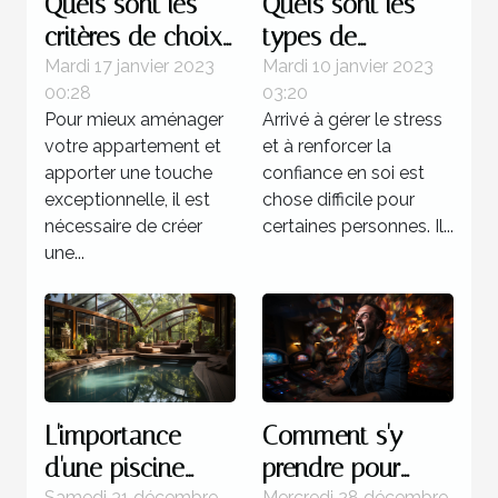
Quels sont les
Quels sont les
critères de choix
types de
d’une étagère
formation pour
Mardi 17 janvier 2023
Mardi 10 janvier 2023
00:28
03:20
murale à livres ?
devenir un
Pour mieux aménager
Arrivé à gérer le stress
sophrologue ?
votre appartement et
et à renforcer la
apporter une touche
confiance en soi est
exceptionnelle, il est
chose difficile pour
nécessaire de créer
certaines personnes. Il...
une...
L'importance
Comment s'y
d'une piscine
prendre pour
Samedi 31 décembre
Mercredi 28 décembre