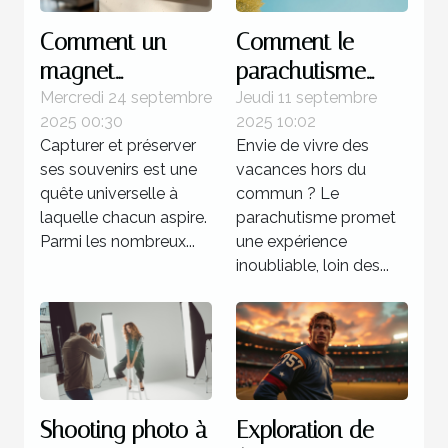
Comment un
Comment le
magnet
parachutisme
personnalisé peut
peut transformer
Mercredi 24 septembre
Jeudi 11 septembre
2025 00:30
2025 10:02
capturer vos
votre perception
Capturer et préserver
Envie de vivre des
souvenirs
des vacances ?
ses souvenirs est une
vacances hors du
uniques ?
quête universelle à
commun ? Le
laquelle chacun aspire.
parachutisme promet
Parmi les nombreux...
une expérience
inoubliable, loin des...
Shooting photo à
Exploration de