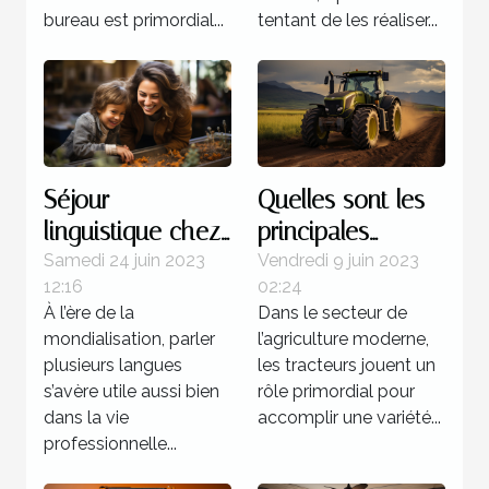
bureau est primordial...
tentant de les réaliser...
Séjour
Quelles sont les
linguistique chez
principales
un professeur : 4
marques de
Samedi 24 juin 2023
Vendredi 9 juin 2023
12:16
02:24
bonnes raisons
tracteurs
À l’ère de la
Dans le secteur de
d’opter pour ce
agricoles
mondialisation, parler
l’agriculture moderne,
programme
disponibles sur le
plusieurs langues
les tracteurs jouent un
marché ?
s’avère utile aussi bien
rôle primordial pour
dans la vie
accomplir une variété...
professionnelle...