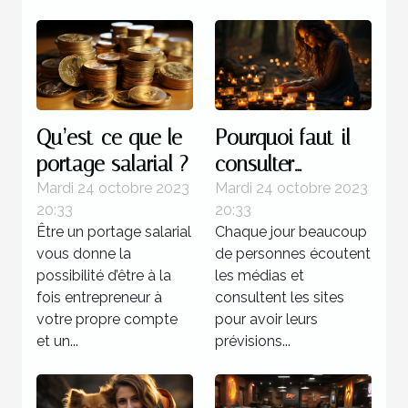
Qu’est-ce que le
Pourquoi faut-il
portage salarial ?
consulter
l’horoscope ?
Mardi 24 octobre 2023
Mardi 24 octobre 2023
20:33
20:33
Être un portage salarial
Chaque jour beaucoup
vous donne la
de personnes écoutent
possibilité d’être à la
les médias et
fois entrepreneur à
consultent les sites
votre propre compte
pour avoir leurs
et un...
prévisions...