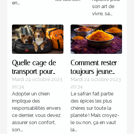
en...
son art de
vivre, sa...
Quelle cage de
Comment rester
transport pour
toujours jeune
chien est plus
grâce au safran ?
Mardi 24 octobre 2023
Mardi 24 octobre 2023
20:34
20:34
recommandée ?
Adopter un chien
Le safran fait partie
implique des
des épices les plus
responsabilités envers
chères sur toute la
ce dernier, vous devez
planète ! Mais croyez-
assurer son confort,
le ou non, ça en vaut
son...
la...