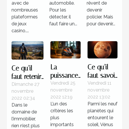
avec de
automobile.
rêvent de
nombreuses
Pour les
devenir
plateformes
détecter, il
policier. Mais
de jeux
faut faire un...
pour devenir...
casino....
La
Ce qu’il
Ce qu’il
puissance
faut savoir
faut retenir
d’un
de la
Vendredi 25
Vendredi 11
à propos
Dimanche 27
novembre
novembre
novembre
aspirateur
planète
des
2022 12:19
2022 13:02
2022 02:34
sans sac
Vénus
logiciels de
L’un des
Parmi les neuf
Dans le
prospection
critères les
planètes qui
domaine de
foncière
plus
entourent le
l’immobilier,
importants
soleil, Vénus
rien n’est plus