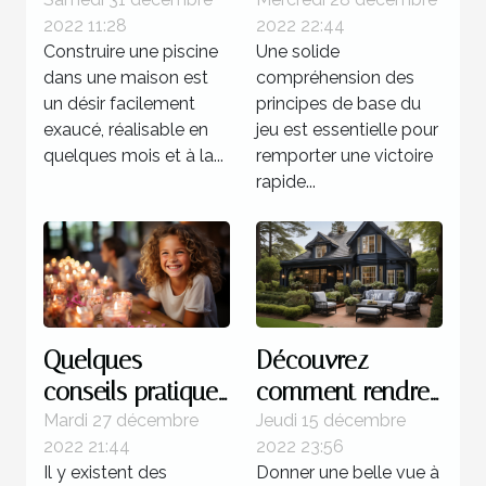
dans une maison
gagner d'une
2022 11:28
2022 22:44
manière certaine
Construire une piscine
Une solide
au multi ?
dans une maison est
compréhension des
un désir facilement
principes de base du
exaucé, réalisable en
jeu est essentielle pour
quelques mois et à la...
remporter une victoire
rapide...
Quelques
Découvrez
conseils pratiques
comment rendre
pour réussir
magnifique
Mardi 27 décembre
Jeudi 15 décembre
2022 21:44
2022 23:56
l'organisation d'un
l’extérieur de
Il y existent des
Donner une belle vue à