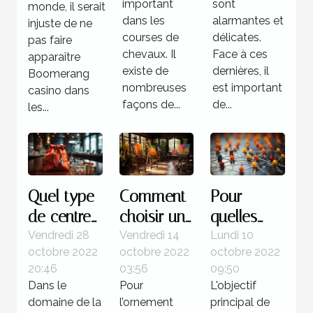
important
médicale
sont
monde, il serait
dans les
alarmantes et
injuste de ne
?
courses de
délicates.
pas faire
chevaux. Il
Face à ces
apparaître
existe de
dernières, il
Boomerang
nombreuses
est important
casino dans
façons de...
de...
les...
Quel type
Comment
Pour
de centre
choisir un
quelles
pour une
tableau
raisons
Vendredi 28
Vendredi 14
Lundi 10
octobre 2022
octobre 2022
octobre 2022
urgence
d’art ?
utiliser la
20:46
03:56
09:50
médicale ?
méthode
Dans le
Pour
L'objectif
de
domaine de la
l’ornement
principal de