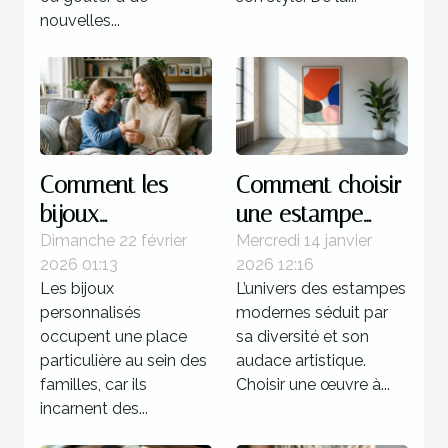
nouvelles...
Comment les
Comment choisir
bijoux
une estampe
personnalisés
moderne pour
Dimanche 22 février
Mercredi 14 janvier
2026 01:13
2026 12:16
renforcent les
votre collection ?
Les bijoux
L’univers des estampes
liens familiaux ?
personnalisés
modernes séduit par
occupent une place
sa diversité et son
particulière au sein des
audace artistique.
familles, car ils
Choisir une œuvre à...
incarnent des...