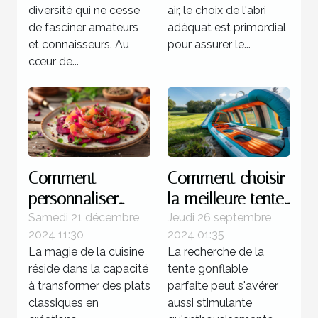
diversité qui ne cesse
air, le choix de l'abri
de fasciner amateurs
adéquat est primordial
et connaisseurs. Au
pour assurer le...
cœur de...
Comment
Comment choisir
personnaliser
la meilleure tente
votre gravlax à la
gonflable pour
Samedi 21 décembre
Jeudi 26 septembre
2024 11:30
2024 01:35
betterave avec
votre prochain
La magie de la cuisine
La recherche de la
des épices
événement
réside dans la capacité
tente gonflable
locales
à transformer des plats
parfaite peut s'avérer
classiques en
aussi stimulante