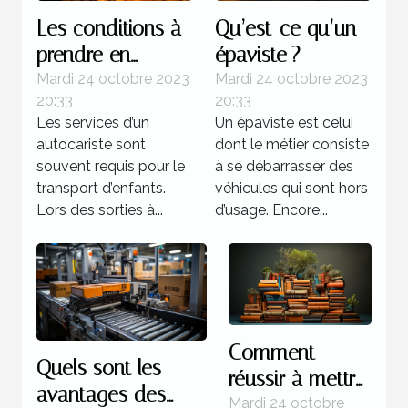
Les conditions à
Qu’est-ce qu’un
prendre en
épaviste ?
compte lors d’un
Mardi 24 octobre 2023
Mardi 24 octobre 2023
20:33
20:33
transport
Les services d’un
Un épaviste est celui
d’enfants
autocariste sont
dont le métier consiste
souvent requis pour le
à se débarrasser des
transport d’enfants.
véhicules qui sont hors
Lors des sorties à...
d’usage. Encore...
Comment
Quels sont les
réussir à mettre
avantages des
au point un
Mardi 24 octobre