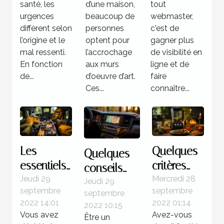
netlinking
santé, les
d’une maison,
tout
urgences
beaucoup de
?
webmaster,
diffèrent selon
personnes
c'est de
l’origine et le
optent pour
gagner plus
mal ressenti.
l’accrochage
de visibilité en
En fonction
aux murs
ligne et de
de...
d’oeuvre d’art.
faire
Ces...
connaître...
Les
Quelques
Quelques
essentiels
critères
conseils
à savoir
pour un
Jeudi 29
Mercredi 28
pour bien
Jeudi 29
septembre
septembre
du saut en
meilleur
septembre
faire le
2022 14:01
2022 01:14
2022 10:15
parachute
choix de
choix d’un
Vous avez
Avez-vous
Être un
blender