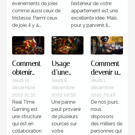
anniversaire
votre maison
évènements de joies
l’extérieur de votre
comme aussi ceux de
appartement est une
tristesse. Parmi ceux
excellente idée. Mais,
de joie, il y à...
pour y parvenir, il...
Comment
Usage
Comment
obtenir
d’une
devenir un
des
valise
policier ?
Jeudi 15
Jeudi 8
Jeudi 1
décembre
décembre
décembre
jackpots
diagnostic
2022 21:32
2022 02:56
2022 20:46
sur Real
: Quelle
Real Time
Une panne
De nos jours,
Time
utilité pour
Gaming est
peut provenir
nous
Gaming ?
votre
une structure
de plusieurs
disposons
qui est en
voiture ?
sources sur
des milliers de
collaboration
votre
personnes qui