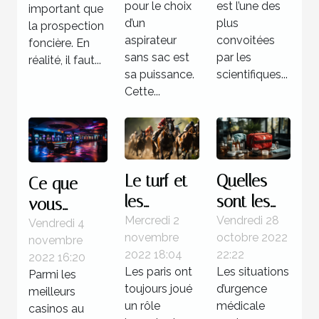
pour le choix
est l’une des
important que
d’un
plus
la prospection
aspirateur
convoitées
foncière. En
sans sac est
par les
réalité, il faut...
sa puissance.
scientifiques...
Cette...
Le turf et
Quelles
Ce que
les
sont les
vous
courses
étapes à
Mercredi 2
Vendredi 28
devez
Vendredi 4
novembre
octobre 2022
novembre
hippiques
suivre face
savoir sur
2022 18:04
22:22
2022 16:20
à une
Boomerang
Les paris ont
Les situations
Parmi les
situation
casino
toujours joué
d’urgence
meilleurs
d’urgence
un rôle
médicale
casinos au