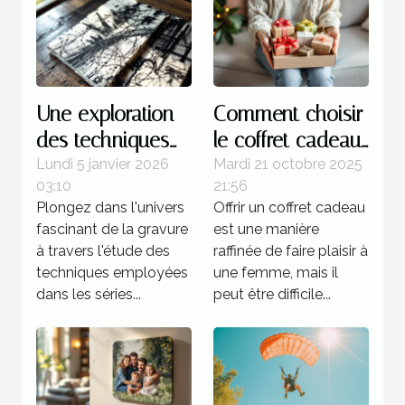
Une exploration
Comment choisir
des techniques
le coffret cadeau
de gravure
idéal pour
Lundi 5 janvier 2026
Mardi 21 octobre 2025
03:10
21:56
utilisées dans les
chaque type de
Plongez dans l'univers
Offrir un coffret cadeau
séries célèbres de
femme ?
fascinant de la gravure
est une manière
Picasso
à travers l'étude des
raffinée de faire plaisir à
techniques employées
une femme, mais il
dans les séries...
peut être difficile...