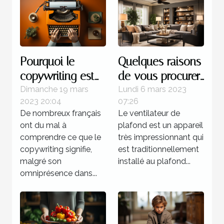
Pourquoi le
Quelques raisons
copywriting est
de vous procurer
votre meilleur
un ventilateur de
Dimanche 19 mars
Lundi 6 mars 2023
2023 20:04
07:26
atout commercial
plafond
De nombreux français
Le ventilateur de
?
ont du mal à
plafond est un appareil
comprendre ce que le
très impressionnant qui
copywriting signifie,
est traditionnellement
malgré son
installé au plafond...
omniprésence dans...