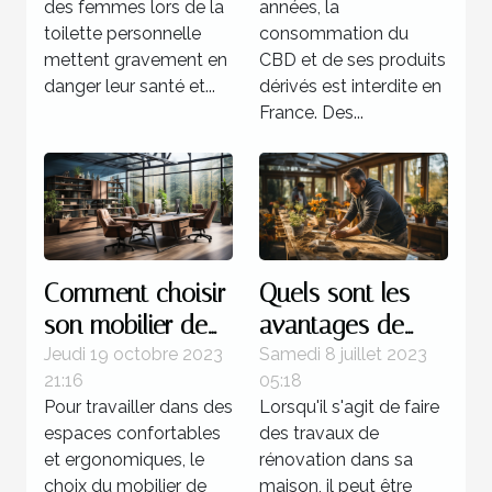
des femmes lors de la
années, la
toilette personnelle
consommation du
mettent gravement en
CBD et de ses produits
danger leur santé et...
dérivés est interdite en
France. Des...
Comment choisir
Quels sont les
son mobilier de
avantages de
bureau ?
faire recours à un
Jeudi 19 octobre 2023
Samedi 8 juillet 2023
21:16
05:18
expert pour la
Pour travailler dans des
Lorsqu'il s'agit de faire
rénovation de sa
espaces confortables
des travaux de
maison ?
et ergonomiques, le
rénovation dans sa
choix du mobilier de
maison, il peut être