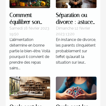
Comment
Séparation ou
équilibrer son
divorce : astuces
alimentation ?
pour atténuer la
Samedi 18 février 2023
Dimanche 12 février
19:50
2023 13:20
souffrance des
L’alimentation
En instance de divorce,
enfants
détermine en bonne
les parents s’inquiètent
partie le bien-être. Voilà
probablement sur
pourquoi il convient de
l’effet qu’aurait la
prendre des repas
situation sur leur...
sains...