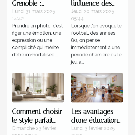
Grenoble :
l'influence des
immortalisez vos
stratégies
Lundi 31 mars 2025
Jeudi 20 mars 2025
14:42
05:44
moments avec
offensives dans
Prendre en photo, c'est
Lorsque l'on évoque le
un professionnel
le football des
figer une émotion, une
football des années
années 80
expression ou une
80, on pense
complicité qui mérite
immédiatement à une
d’être immortalisée....
période charnière où le
jeu a...
Comment choisir
Les avantages
le style parfait
d'une éducation
pour votre
bilingue
Dimanche 23 février
Lundi 3 février 2025