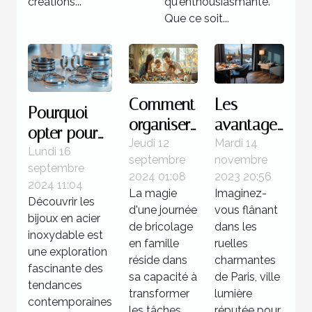
créations...
qu'enthousiasmante.
Que ce soit...
Comment
Les
Pourquoi
organiser
avantages
opter pour
une
de
Jeudi 12
Mardi 14
des bijoux
Lundi 16
septembre
novembre
journée
séjourner
septembre
en acier
2024 01:08
2023 20:56
de
dans un
2024 11:04
inoxydable
La magie
Imaginez-
Découvrir les
bricolage
hôtel 3
d'une journée
vous flânant
?
bijoux en acier
familiale
étoiles à
de bricolage
dans les
inoxydable est
réussie
en famille
Paris
ruelles
une exploration
réside dans
charmantes
fascinante des
sa capacité à
de Paris, ville
tendances
transformer
lumière
contemporaines
les tâches...
réputée pour