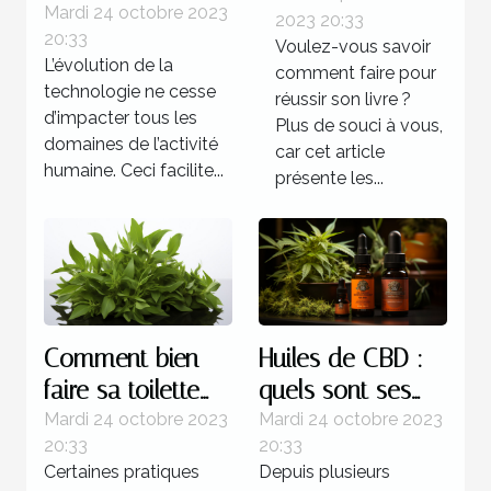
systèmes
Mardi 24 octobre 2023
2023 20:33
livre ?
20:33
d’automatisations ?
Voulez-vous savoir
L’évolution de la
comment faire pour
technologie ne cesse
réussir son livre ?
d’impacter tous les
Plus de souci à vous,
domaines de l’activité
car cet article
humaine. Ceci facilite...
présente les...
Comment bien
Huiles de CBD :
faire sa toilette
quels sont ses
intime ?
bienfaits sur
Mardi 24 octobre 2023
Mardi 24 octobre 2023
20:33
20:33
l’organisme ?
Certaines pratiques
Depuis plusieurs