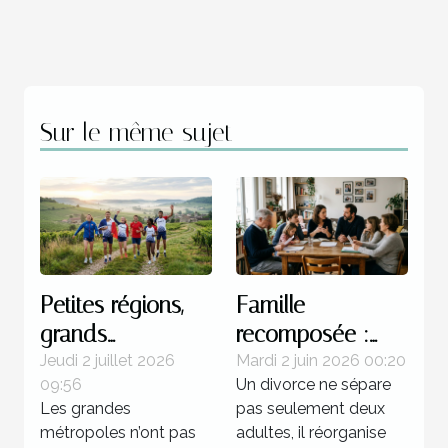
Sur le même sujet
Petites régions,
Famille
grands
recomposée :
champions : une
quels enjeux
Jeudi 2 juillet 2026
Mardi 2 juin 2026 00:20
09:56
Un divorce ne sépare
réalité française
juridiques après
Les grandes
pas seulement deux
une séparation ?
métropoles n’ont pas
adultes, il réorganise