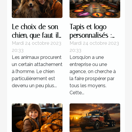
Le choix de son
Tapis et logo
chien, que faut-il
personnalisés :
savoir ?
parlons-en !
Mardi 24 octobre 2023
Mardi 24 octobre 2023
20:33
20:33
Les animaux procurent
Lorsqu’on a une
un certain attachement
entreprise ou une
à l’homme. Le chien
agence, on cherche à
particulièrement est
la faire prospérer par
devenu un peu plus...
tous les moyens.
Cette...