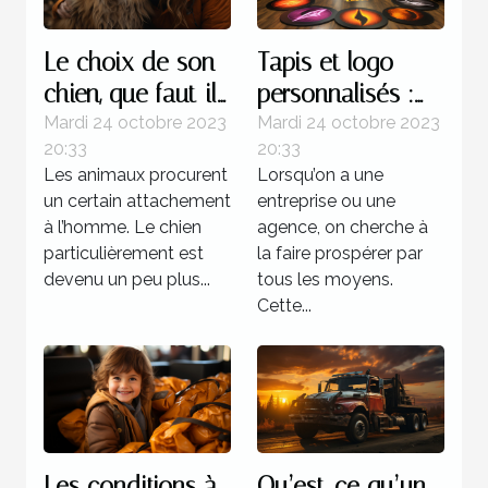
Le choix de son
Tapis et logo
chien, que faut-il
personnalisés :
savoir ?
parlons-en !
Mardi 24 octobre 2023
Mardi 24 octobre 2023
20:33
20:33
Les animaux procurent
Lorsqu’on a une
un certain attachement
entreprise ou une
à l’homme. Le chien
agence, on cherche à
particulièrement est
la faire prospérer par
devenu un peu plus...
tous les moyens.
Cette...
Les conditions à
Qu’est-ce qu’un