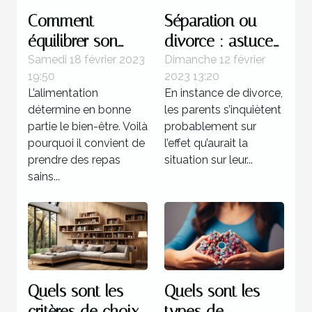
Comment
Séparation ou
équilibrer son
divorce : astuces
alimentation ?
pour atténuer la
Samedi 18 février 2023
Dimanche 12 février
19:50
2023 13:20
souffrance des
L’alimentation
En instance de divorce,
enfants
détermine en bonne
les parents s’inquiètent
partie le bien-être. Voilà
probablement sur
pourquoi il convient de
l’effet qu’aurait la
prendre des repas
situation sur leur...
sains...
Quels sont les
Quels sont les
critères de choix
types de