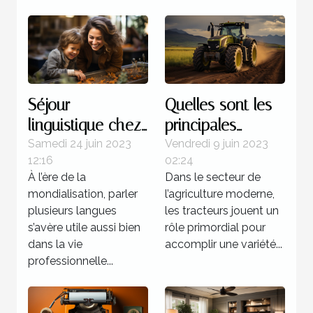
Séjour
Quelles sont les
linguistique chez
principales
un professeur : 4
marques de
Samedi 24 juin 2023
Vendredi 9 juin 2023
12:16
02:24
bonnes raisons
tracteurs
À l’ère de la
Dans le secteur de
d’opter pour ce
agricoles
mondialisation, parler
l’agriculture moderne,
programme
disponibles sur le
plusieurs langues
les tracteurs jouent un
marché ?
s’avère utile aussi bien
rôle primordial pour
dans la vie
accomplir une variété...
professionnelle...