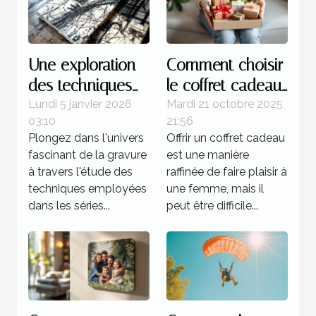
Une exploration
Comment choisir
des techniques
le coffret cadeau
de gravure
idéal pour
Lundi 5 janvier 2026
Mardi 21 octobre 2025
03:10
21:56
utilisées dans les
chaque type de
Plongez dans l'univers
Offrir un coffret cadeau
séries célèbres de
femme ?
fascinant de la gravure
est une manière
Picasso
à travers l'étude des
raffinée de faire plaisir à
techniques employées
une femme, mais il
dans les séries...
peut être difficile...