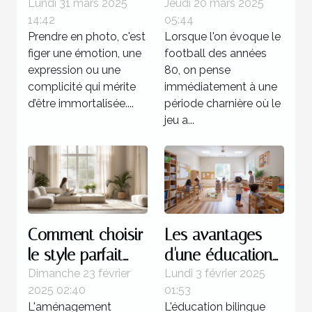
immortalisez vos
stratégies
Lundi 31 mars 2025
Jeudi 20 mars 2025
14:42
05:44
moments avec
offensives dans
Prendre en photo, c'est
Lorsque l'on évoque le
un professionnel
le football des
figer une émotion, une
football des années
années 80
expression ou une
80, on pense
complicité qui mérite
immédiatement à une
d’être immortalisée....
période charnière où le
jeu a...
Comment choisir
Les avantages
le style parfait
d'une éducation
pour votre
bilingue
Dimanche 23 février
Lundi 3 février 2025
2025 02:40
01:53
aménagement
Montessori dès la
L'aménagement
L'éducation bilingue