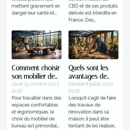
mettent gravement en
CBD et de ses produits
danger leur santé et...
dérivés est interdite en
France. Des...
Comment choisir
Quels sont les
son mobilier de
avantages de
bureau ?
faire recours à un
Jeudi 19 octobre 2023
Samedi 8 juillet 2023
21:16
05:18
expert pour la
Pour travailler dans des
Lorsqu'il s'agit de faire
rénovation de sa
espaces confortables
des travaux de
maison ?
et ergonomiques, le
rénovation dans sa
choix du mobilier de
maison, il peut être
bureau est primordial...
tentant de les réaliser...