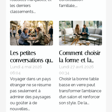
les derniers
familiale,...
classements...
Les petites
Comment choisir
conversations qui
la forme et la
transforment
couleur de votre
Lundi 4 mai 2026
Lundi 27 avril 2026
06:04
00:34
l’expérience d’un
table basse en
Voyager dans un pays
Choisir la bonne table
pays
verre ?
étranger ne se résume
basse en verre peut
pas seulement à
transformer l’ambiance
admirer des paysages
d’un salon et renforcer
ou goûter à de
son style. De la...
nouvelles...