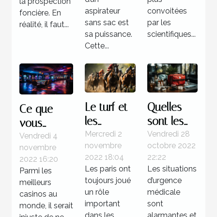
la prospection
aspirateur
convoitées
foncière. En
sans sac est
par les
réalité, il faut...
sa puissance.
scientifiques...
Cette...
Le turf et
Quelles
Ce que
les
sont les
vous
courses
étapes à
Mercredi 2
Vendredi 28
devez
Vendredi 4
novembre
octobre 2022
novembre
hippiques
suivre face
savoir sur
2022 18:04
22:22
2022 16:20
à une
Boomerang
Les paris ont
Les situations
Parmi les
situation
casino
toujours joué
d’urgence
meilleurs
d’urgence
un rôle
médicale
casinos au
important
médicale
sont
monde, il serait
dans les
alarmantes et