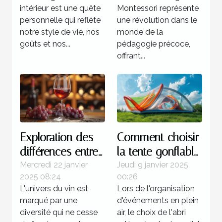
intérieur
petite enfance
intérieur est une quête
Montessori représente
personnelle qui reflète
une révolution dans le
notre style de vie, nos
monde de la
goûts et nos...
pédagogie précoce,
offrant...
Exploration des
Comment choisir
différences entre
la tente gonflable
les vins de la rive
idéale pour vos
Mercredi 22 janvier
Jeudi 9 janvier 2025
2025 08:24
00:26
gauche et de la
événements
L'univers du vin est
Lors de l'organisation
rive droite
marqué par une
d'événements en plein
diversité qui ne cesse
air, le choix de l'abri