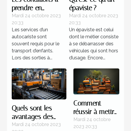
prendre en
épaviste ?
compte lors d’un
Mardi 24 octobre 2023
Mardi 24 octobre 2023
20:33
20:33
transport
Les services d’un
Un épaviste est celui
d’enfants
autocariste sont
dont le métier consiste
souvent requis pour le
à se débarrasser des
transport d’enfants.
véhicules qui sont hors
Lors des sorties à...
d’usage. Encore...
Comment
Quels sont les
réussir à mettre
avantages des
au point un
Mardi 24 octobre
systèmes
Mardi 24 octobre 2023
2023 20:33
livre ?