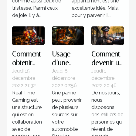
comme aussi ceux de
appartement est une
tristesse. Parmi ceux
excellente idée. Mais,
de joie, il y à...
pour y parvenir, il...
Comment
Usage
Comment
obtenir
d’une
devenir un
des
valise
policier ?
Jeudi 15
Jeudi 8
Jeudi 1
décembre
décembre
décembre
jackpots
diagnostic
2022 21:32
2022 02:56
2022 20:46
sur Real
: Quelle
Real Time
Une panne
De nos jours,
Time
utilité pour
Gaming est
peut provenir
nous
Gaming ?
votre
une structure
de plusieurs
disposons
qui est en
voiture ?
sources sur
des milliers de
collaboration
votre
personnes qui
avec de
automobile.
rêvent de