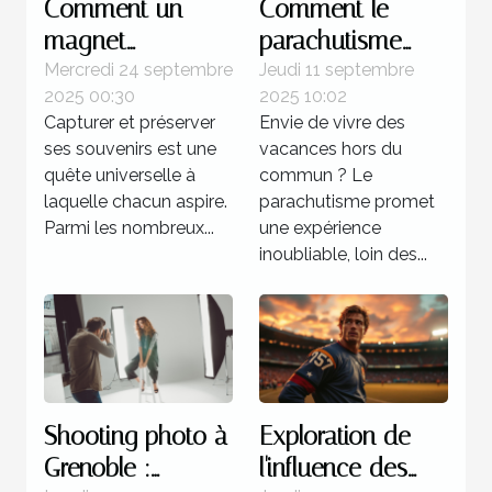
Comment un
Comment le
magnet
parachutisme
personnalisé peut
peut transformer
Mercredi 24 septembre
Jeudi 11 septembre
2025 00:30
2025 10:02
capturer vos
votre perception
Capturer et préserver
Envie de vivre des
souvenirs
des vacances ?
ses souvenirs est une
vacances hors du
uniques ?
quête universelle à
commun ? Le
laquelle chacun aspire.
parachutisme promet
Parmi les nombreux...
une expérience
inoubliable, loin des...
Shooting photo à
Exploration de
Grenoble :
l'influence des