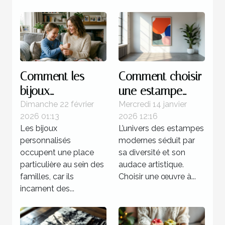
Comment les
Comment choisir
bijoux
une estampe
personnalisés
moderne pour
Dimanche 22 février
Mercredi 14 janvier
2026 01:13
2026 12:16
renforcent les
votre collection ?
Les bijoux
L’univers des estampes
liens familiaux ?
personnalisés
modernes séduit par
occupent une place
sa diversité et son
particulière au sein des
audace artistique.
familles, car ils
Choisir une œuvre à...
incarnent des...