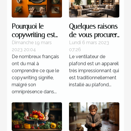
Pourquoi le
Quelques raisons
copywriting est
de vous procurer
votre meilleur
un ventilateur de
Dimanche 19 mars
Lundi 6 mars 2023
2023 20:04
07:26
atout commercial
plafond
De nombreux français
Le ventilateur de
?
ont du mal à
plafond est un appareil
comprendre ce que le
très impressionnant qui
copywriting signifie,
est traditionnellement
malgré son
installé au plafond...
omniprésence dans...