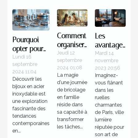
Comment
Les
Pourquoi
organiser
avantages
opter pour
une
de
Jeudi 12
Mardi 14
des bijoux
Lundi 16
septembre
novembre
journée
séjourner
septembre
en acier
2024 01:08
2023 20:56
de
dans un
2024 11:04
inoxydable
La magie
Imaginez-
Découvrir les
bricolage
hôtel 3
d'une journée
vous flânant
?
bijoux en acier
familiale
étoiles à
de bricolage
dans les
inoxydable est
réussie
en famille
Paris
ruelles
une exploration
réside dans
charmantes
fascinante des
sa capacité à
de Paris, ville
tendances
transformer
lumière
contemporaines
les tâches...
réputée pour
en...
son art de