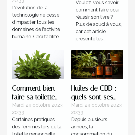
20:33
d’automatisations ?
Voulez-vous savoir
L’évolution de la
comment faire pour
technologie ne cesse
réussir son livre ?
d’impacter tous les
Plus de souci à vous,
domaines de l’activité
car cet article
humaine. Ceci facilite...
présente les...
Comment bien
Huiles de CBD :
faire sa toilette
quels sont ses
intime ?
bienfaits sur
Mardi 24 octobre 2023
Mardi 24 octobre 2023
20:33
20:33
l’organisme ?
Certaines pratiques
Depuis plusieurs
des femmes lors de la
années, la
toilette personnelle
consommation du