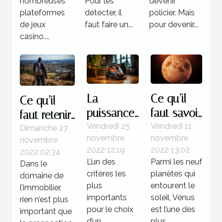
nombreuses
Pour les
devenir
plateformes
détecter, il
policier. Mais
de jeux
faut faire un...
pour devenir...
casino....
La
Ce qu’il
Ce qu’il
puissance
faut savoir
faut retenir
d’un
de la
Vendredi 25
Vendredi 11
à propos
Dimanche 27
novembre
novembre
novembre
aspirateur
planète
des
2022 12:19
2022 13:02
2022 02:34
sans sac
Vénus
logiciels de
L’un des
Parmi les neuf
Dans le
prospection
critères les
planètes qui
domaine de
foncière
plus
entourent le
l’immobilier,
importants
soleil, Vénus
rien n’est plus
pour le choix
est l’une des
important que
d’un
plus