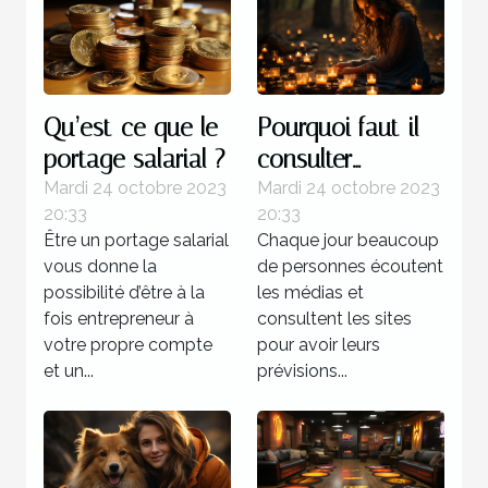
Qu’est-ce que le
Pourquoi faut-il
portage salarial ?
consulter
l’horoscope ?
Mardi 24 octobre 2023
Mardi 24 octobre 2023
20:33
20:33
Être un portage salarial
Chaque jour beaucoup
vous donne la
de personnes écoutent
possibilité d’être à la
les médias et
fois entrepreneur à
consultent les sites
votre propre compte
pour avoir leurs
et un...
prévisions...