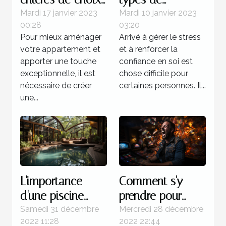
d’une étagère
formation pour
Mardi 17 janvier 2023
Mardi 10 janvier 2023
00:28
03:20
murale à livres ?
devenir un
Pour mieux aménager
Arrivé à gérer le stress
sophrologue ?
votre appartement et
et à renforcer la
apporter une touche
confiance en soi est
exceptionnelle, il est
chose difficile pour
nécessaire de créer
certaines personnes. Il...
une...
L'importance
Comment s'y
d'une piscine
prendre pour
dans une maison
gagner d'une
Samedi 31 décembre
Mercredi 28 décembre
2022 11:28
2022 22:44
manière certaine