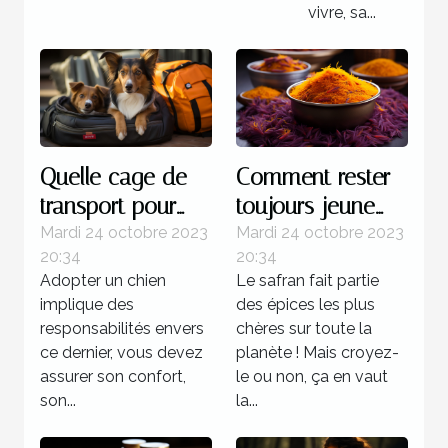
vivre, sa...
Quelle cage de
Comment rester
transport pour
toujours jeune
chien est plus
grâce au safran ?
Mardi 24 octobre 2023
Mardi 24 octobre 2023
20:34
20:34
recommandée ?
Adopter un chien
Le safran fait partie
implique des
des épices les plus
responsabilités envers
chères sur toute la
ce dernier, vous devez
planète ! Mais croyez-
assurer son confort,
le ou non, ça en vaut
son...
la...