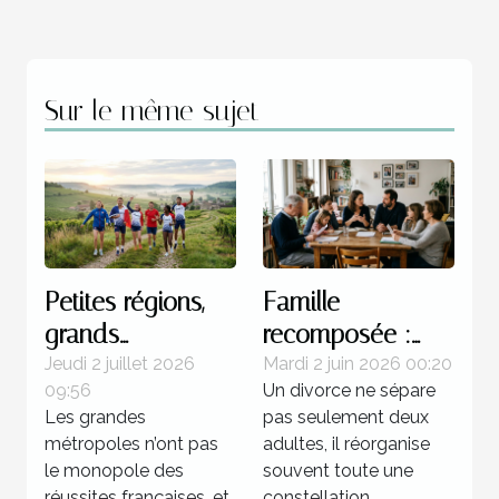
Sur le même sujet
Petites régions,
Famille
grands
recomposée :
champions : une
quels enjeux
Jeudi 2 juillet 2026
Mardi 2 juin 2026 00:20
09:56
Un divorce ne sépare
réalité française
juridiques après
Les grandes
pas seulement deux
une séparation ?
métropoles n’ont pas
adultes, il réorganise
le monopole des
souvent toute une
réussites françaises, et
constellation