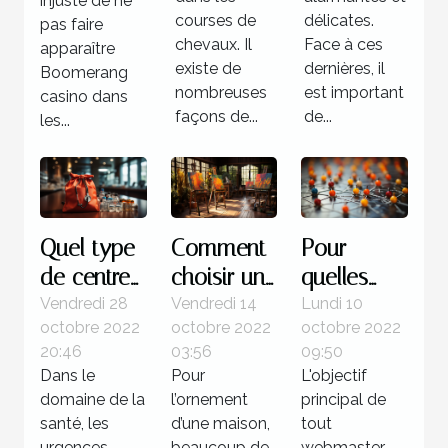
injuste de ne
?
courses de
délicates.
pas faire
chevaux. Il
Face à ces
apparaître
existe de
dernières, il
Boomerang
nombreuses
est important
casino dans
façons de...
de...
les...
Quel type
Comment
Pour
de centre
choisir un
quelles
pour une
tableau
raisons
Vendredi 28
Vendredi 14
Lundi 10
octobre 2022
octobre 2022
octobre 2022
urgence
d’art ?
utiliser la
20:46
03:56
09:50
médicale ?
méthode
Dans le
Pour
L'objectif
de
domaine de la
l’ornement
principal de
netlinking
santé, les
d’une maison,
tout
urgences
beaucoup de
webmaster,