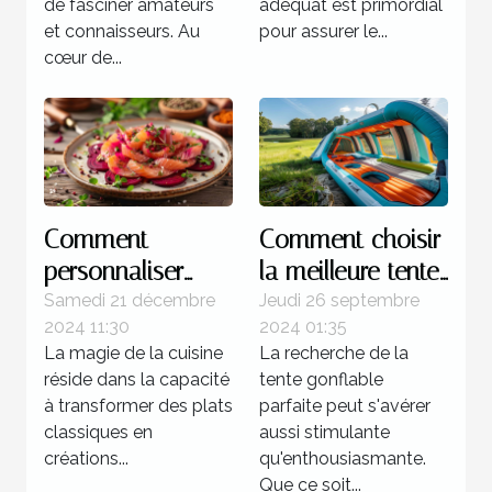
de fasciner amateurs
adéquat est primordial
et connaisseurs. Au
pour assurer le...
cœur de...
Comment
Comment choisir
personnaliser
la meilleure tente
votre gravlax à la
gonflable pour
Samedi 21 décembre
Jeudi 26 septembre
2024 11:30
2024 01:35
betterave avec
votre prochain
La magie de la cuisine
La recherche de la
des épices
événement
réside dans la capacité
tente gonflable
locales
à transformer des plats
parfaite peut s'avérer
classiques en
aussi stimulante
créations...
qu'enthousiasmante.
Que ce soit...