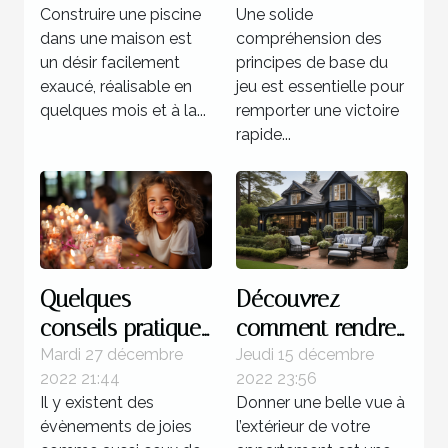
Construire une piscine
Une solide
au multi ?
dans une maison est
compréhension des
un désir facilement
principes de base du
exaucé, réalisable en
jeu est essentielle pour
quelques mois et à la...
remporter une victoire
rapide...
Quelques
Découvrez
conseils pratiques
comment rendre
pour réussir
magnifique
Mardi 27 décembre
Jeudi 15 décembre
2022 21:44
2022 23:56
l'organisation d'un
l’extérieur de
Il y existent des
Donner une belle vue à
anniversaire
votre maison
évènements de joies
l’extérieur de votre